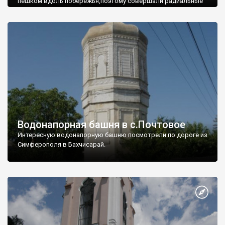
пешком вдоль побережья,поэтому совершали радиальные
вылазки из Оленевки.
Водонапорная башня в с.Почтовое
Интересную водонапорную башню посмотрели по дороге из
Симферополя в Бахчисарай.