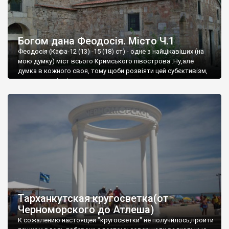
Богом дана Феодосія. Місто Ч.1
Феодосія (Кафа-12 (13) -15 (18) ст) - одне з найцікавіших (на
мою думку) міст всього Кримського півострова .Ну,але
думка в кожного своя, тому щоби розвіяти цей субєктивізм,
запрошую відвідати це
Тарханкутская кругосветка(от
Черноморского до Атлеша)
К сожалению настоящей "кругосветки" не получилось,пройти