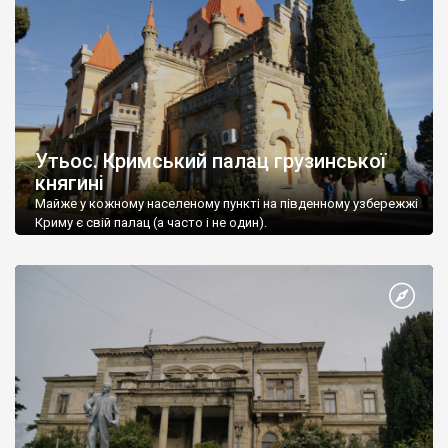
Утьос. Кримський палац грузинської
княгині
Майже у кожному населеному пункті на південному узбережжі
Криму є свій палац (а часто і не один).