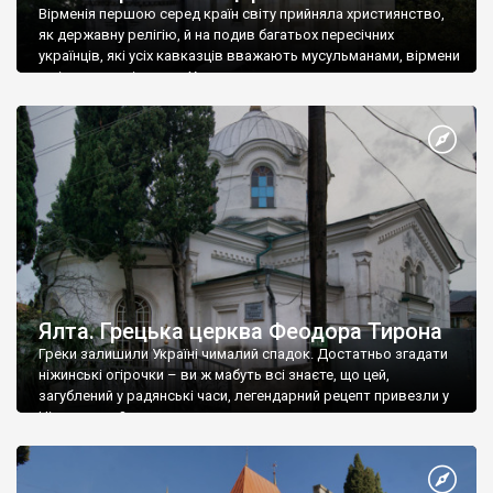
Вірменія першою серед країн світу прийняла християнство,
як державну релігію, й на подив багатьох пересічних
українців, які усіх кавказців вважають мусульманами, вірмени
є відданими вірянами Христа
Ялта. Грецька церква Феодора Тирона
Греки залишили Україні чималий спадок. Достатньо згадати
ніжинські огірочки – ви ж мабуть всі знаєте, що цей,
загублений у радянські часи, легендарний рецепт привезли у
Ніжин греки?