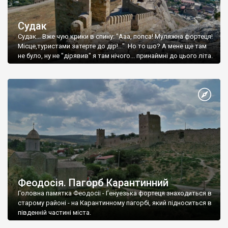
Судак
Судак... Вже чую крики в спину: "Ааа, попса! Муляжна фортеця!
Місце,туристами затерте до дір!..." Но то шо? А мене ще там
не було, ну не "дірявив" я там нічого... принаймні до цього літа.
Феодосія. Пагорб Карантинний
Головна памятка Феодосії - Генуезька фортеця знаходиться в
старому районі - на Карантинному пагорбі, який підноситься в
південній частині міста.