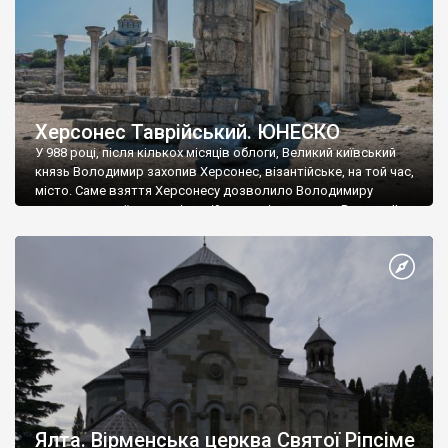
Херсонес Таврійський. ЮНЕСКО
У 988 році, після кількох місяців облоги, Великий київський
князь Володимир захопив Херсонес, візантійське, на той час,
місто. Саме взяття Херсонесу дозволило Володимиру
диктувати свої умови візантійському імператору Василю ІІ, та
одружитися з його дочкою Ганною. Цього ж року, в
Херсонесі Володимир-язичник, став Василем-християнином.
А потім було Хрещення Русі. На честь Херсонесу Таврійського
названо місто […]
Ялта. Вірменська церква Святої Ріпсіме