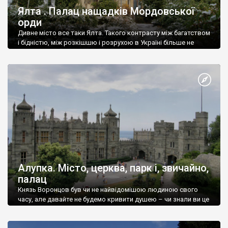
Ялта . Палац нащадків Мордовської
орди
Дивне місто все таки Ялта. Такого контрасту між багатством
і бідністю, між розкішшю і розрухою в Україні більше не
знайдеш.
Алупка. Місто, церква, парк і, звичайно,
палац
Князь Воронцов був чи не найвідомішою людиною свого
часу, але давайте не будемо кривити душею – чи знали ви це
прізвище до відвідин Алупки? Мабуть все таки ні.