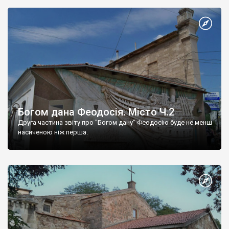
Богом дана Феодосія. Місто Ч.2
Друга частина звіту про "Богом дану" Феодосію буде не менш
насиченою ніж перша.