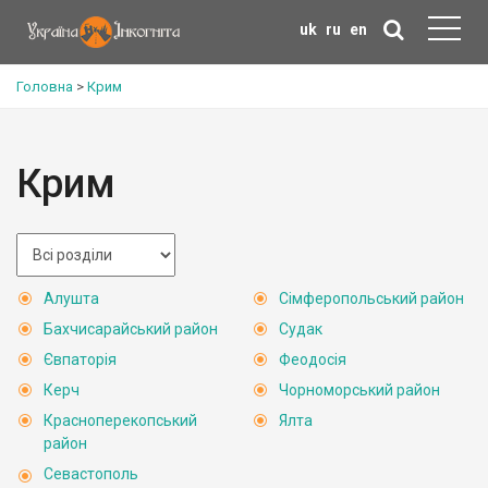
uk
ru
en
Головна
>
Крим
Крим
Алушта
Сімферопольський район
Бахчисарайський район
Судак
Євпаторія
Феодосія
Керч
Чорноморський район
Красноперекопський
Ялта
район
Севастополь