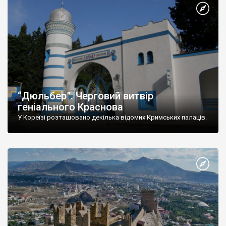
“Дюльбер”. Черговий витвір
геніального Краснова
У Кореїзі розташовано декілька відомих Кримських палаців.