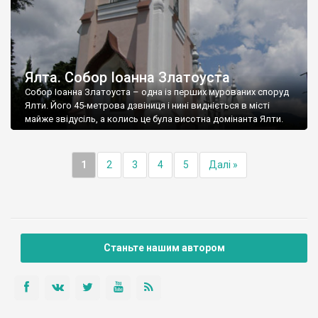
Ялта. Собор Іоанна Златоуста
Собор Іоанна Златоуста – одна із перших мурованих споруд
Ялти. Його 45-метрова дзвіниця і нині видніється в місті
майже звідусіль, а колись це була висотна домінанта Ялти.
1
2
3
4
5
Далі »
Станьте нашим автором