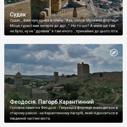
Судак
Судак... Вже чую крики в спину: "Ааа, попса! Муляжна фортеця!
Місце,туристами затерте до дір!..." Но то шо? А мене ще там
не було, ну не "дірявив" я там нічого... принаймні до цього літа.
Феодосія. Пагорб Карантинний
Головна памятка Феодосії - Генуезька фортеця знаходиться в
старому районі - на Карантинному пагорбі, який підноситься в
південній частині міста.