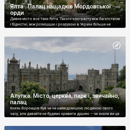
Ялта . Палац нащадків Мордовської
орди
Дивне місто все таки Ялта. Такого контрасту між багатством
і бідністю, між розкішшю і розрухою в Україні більше не
знайдеш.
Алупка. Місто, церква, парк і, звичайно,
палац
Князь Воронцов був чи не найвідомішою людиною свого
часу, але давайте не будемо кривити душею – чи знали ви це
прізвище до відвідин Алупки? Мабуть все таки ні.