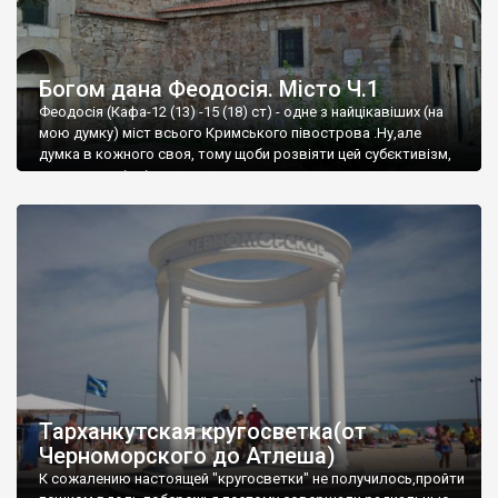
Богом дана Феодосія. Місто Ч.1
Феодосія (Кафа-12 (13) -15 (18) ст) - одне з найцікавіших (на
мою думку) міст всього Кримського півострова .Ну,але
думка в кожного своя, тому щоби розвіяти цей субєктивізм,
запрошую відвідати це
Тарханкутская кругосветка(от
Черноморского до Атлеша)
К сожалению настоящей "кругосветки" не получилось,пройти