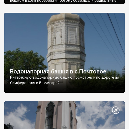
пешком вдоль побережья,поэтому совершали радиальные
вылазки из Оленевки.
Водонапорная башня в с.Почтовое
Интересную водонапорную башню посмотрели по дороге из
Симферополя в Бахчисарай.