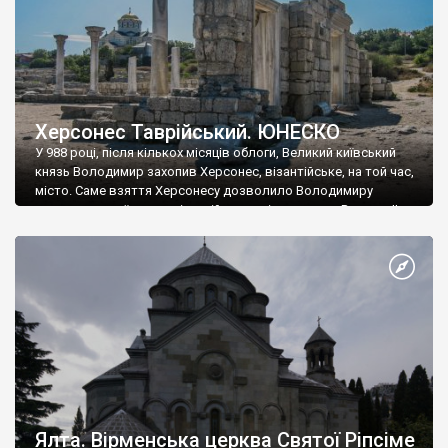
Херсонес Таврійський. ЮНЕСКО
У 988 році, після кількох місяців облоги, Великий київський
князь Володимир захопив Херсонес, візантійське, на той час,
місто. Саме взяття Херсонесу дозволило Володимиру
диктувати свої умови візантійському імператору Василю ІІ, та
одружитися з його дочкою Ганною. Цього ж року, в
Херсонесі Володимир-язичник, став Василем-християнином.
А потім було Хрещення Русі. На честь Херсонесу Таврійського
названо місто […]
Ялта. Вірменська церква Святої Ріпсіме