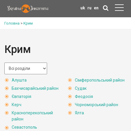
uk
ru
en
Головна
>
Крим
Крим
Алушта
Сімферопольський район
Бахчисарайський район
Судак
Євпаторія
Феодосія
Керч
Чорноморський район
Красноперекопський
Ялта
район
Севастополь