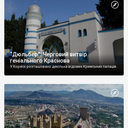
“Дюльбер”. Черговий витвір
геніального Краснова
У Кореїзі розташовано декілька відомих Кримських палаців.