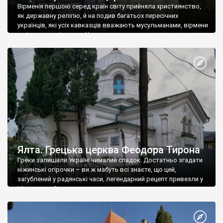
Вірменія першою серед країн світу прийняла християнство,
як державну релігію, й на подив багатьох пересічних
українців, які усіх кавказців вважають мусульманами, вірмени
є відданими вірянами Христа
Ялта. Грецька церква Феодора Тирона
Греки залишили Україні чималий спадок. Достатньо згадати
ніжинські огірочки – ви ж мабуть всі знаєте, що цей,
загублений у радянські часи, легендарний рецепт привезли у
Ніжин греки?