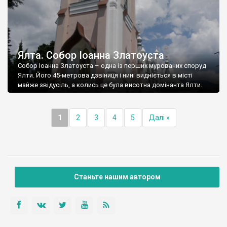
Ялта. Собор Іоанна Златоуста
Собор Іоанна Златоуста – одна із перших мурованих споруд
Ялти. Його 45-метрова дзвіниця і нині видніється в місті
майже звідусіль, а колись це була висотна домінанта Ялти.
1
2
3
4
5
Далі »
Станьте нашим автором