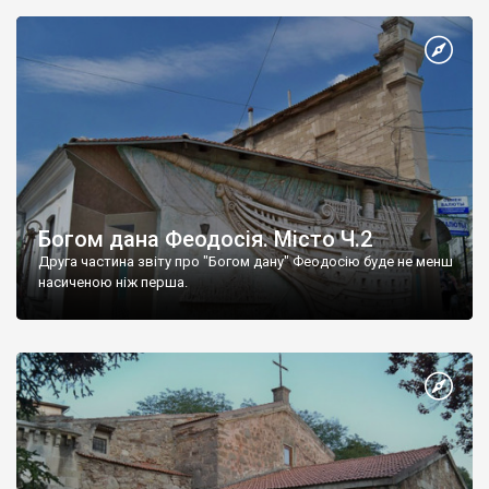
Богом дана Феодосія. Місто Ч.2
Друга частина звіту про "Богом дану" Феодосію буде не менш
насиченою ніж перша.