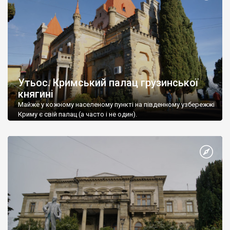
Утьос. Кримський палац грузинської
княгині
Майже у кожному населеному пункті на південному узбережжі
Криму є свій палац (а часто і не один).