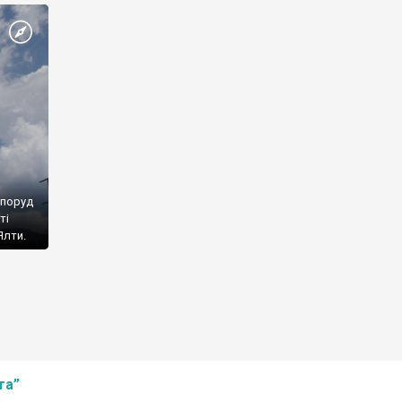
споруд
ті
Ялти.
та”