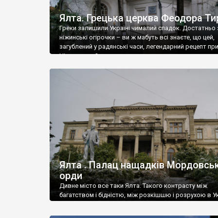
Ялта. Грецька церква Феодора Ти
Греки залишили Україні чималий спадок. Достатньо 
ніжинські огірочки – ви ж мабуть всі знаєте, що цей,
загублений у радянські часи, легендарний рецепт пр
Ніжин греки?
Ялта . Палац нащадків Мордовськ
орди
Дивне місто все таки Ялта. Такого контрасту між
багатством і бідністю, між розкішшю і розрухою в Ук
більше не знайдеш.