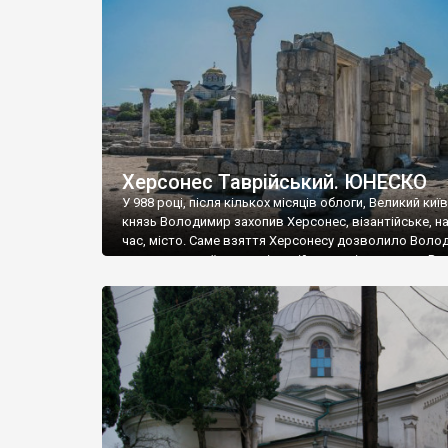
музею «Новгородський музей-заповідник» сотні арт
візантійської доби. Раритети викрадені з фондів об’
культурної спадщини ЮНЕСКО «Херсонеса Таврійсько
Офіційно – на виставку «Золото Візантії», але експер
влада в Україні вважають це лише […]
Херсонес Таврійський. ЮНЕСКО
У 988 році, після кількох місяців облоги, Великий киї
князь Володимир захопив Херсонес, візантійське, на
час, місто. Саме взяття Херсонесу дозволило Воло
диктувати свої умови візантійському імператору Вас
та одружитися з його дочкою Ганною. Цього ж року,
Херсонесі Володимир-язичник, став Василем-
християнином. А потім було Хрещення Русі. На честь
Херсонесу Таврійського названо місто […]