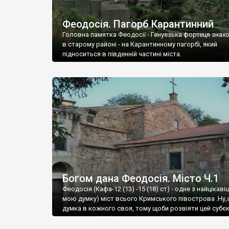
Феодосія. Пагорб Карантинний
Головна памятка Феодосії - Генуезька фортеця знах
в старому районі - на Карантинному пагорбі, який
підноситься в південній частині міста.
Богом дана Феодосія. Місто Ч.1
Феодосія (Кафа-12 (13) -15 (18) ст) - одне з найцікаві
мою думку) міст всього Кримського півострова .Ну,
думка в кожного своя, тому щоби розвіяти цей субєк
запрошую відвідати це