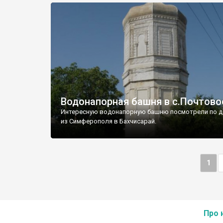
Водонапорная башня в с.Почтово
Интересную водонапорную башню посмотрели по д
из Симферополя в Бахчисарай.
1
Про 