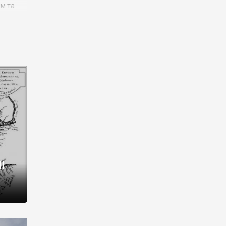
им та
ора і
є
го типу,
ей-
рний
ста:
 райони
від 2
I
і,
рукти,
 котрі