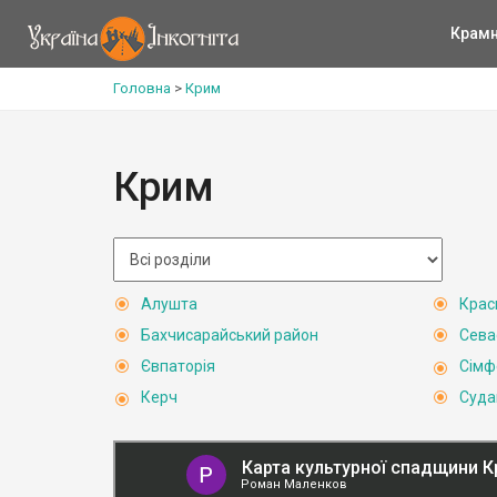
Крам
Головна
>
Крим
Крим
Алушта
Крас
Бахчисарайський район
Сева
Євпаторія
Сімф
Керч
Суда