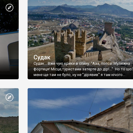
Судак
Судак... Вже чую крики в спину: "Ааа, попса! Муляжна
фортеця! Місце,туристами затерте до дір!..." Но то шо
мене ще там не було, ну не "дірявив" я там нічого...
принаймні до цього літа.