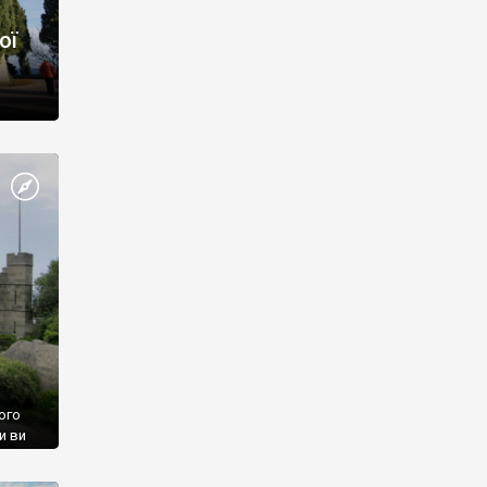
ої
ого
и ви