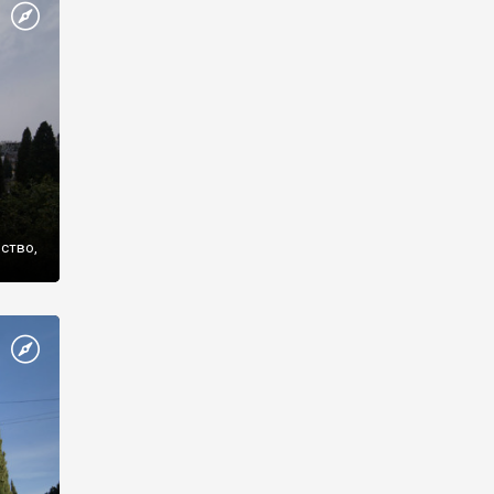
же
нство,