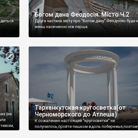
Богом дана Феодосія. Місто Ч.2
одиться
Друга частина звіту про "Богом дану" Феодосію буде 
менш насиченою ніж перша.
Тарханкутская кругосветка(от
Черноморского до Атлеша)
ших (на
але
К сожалению настоящей "кругосветки" не
тивізм,
получилось,пройти пешком вдоль побережья,поэтом
совершали радиальные вылазки из Оленевки.