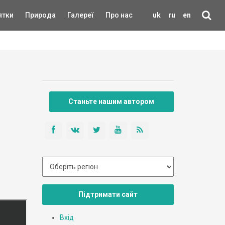
ятки
Природа
Галереї
Про нас
uk
ru
en
Станьте нашим автором
Підтримати сайт
Вхід