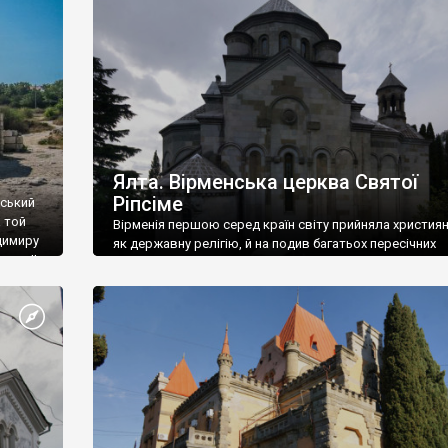
ефактів
називаються «повстяками» (postaki)…” “Вино. Крим
єкту
виробляє відмінне вино і його вдосталь: воно все ду
го».
легке біле і дуже […]
ти та
Ялта. Вірменська церква Святої
Ріпсіме
вський
 той
Вірменія першою серед країн світу прийняла христия
димиру
як державну релігію, й на подив багатьох пересічних
илю ІІ,
українців, які усіх кавказців вважають мусульманами,
 в
вірмени є відданими вірянами Христа