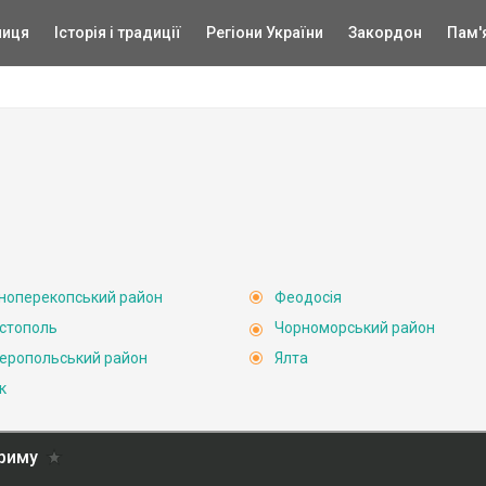
ниця
Історія і традиції
Регіони України
Закордон
Пам'
ноперекопський район
Феодосія
стополь
Чорноморський район
еропольський район
Ялта
к