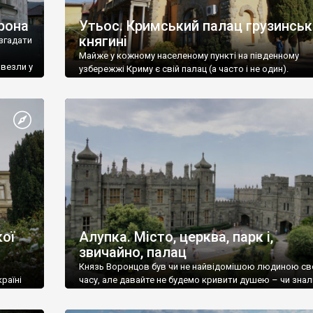
рона
Утьос. Кримський палац грузинськ
княгині
згадати
Майже у кожному населеному пункті на південному
ивезли у
узбережжі Криму є свій палац (а часто і не один).
ої
Алупка. Місто, церква, парк і,
звичайно, палац
Князь Воронцов був чи не найвідомішою людиною св
раїні
часу, але давайте не будемо кривити душею – чи знал
це прізвище до відвідин Алупки? Мабуть все таки ні.