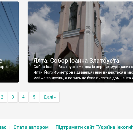
е
Ялта. Собор Іоанна Златоуста
ороге
Собор Іоанна Златоуста – одна із перших мурованих 
Ялти. Його 45-метрова дзвіниця і нині видніється в міс
майже звідусіль, а колись це була висотна домінанта 
2
3
4
5
Далі »
нас
Стати автором
Підтримати сайт “Україна Інкогні