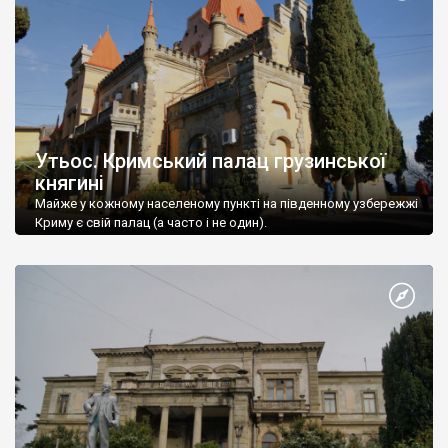
Утьос. Кримський палац грузинської
княгині
Майже у кожному населеному пункті на південному узбережжі
Криму є свій палац (а часто і не один).