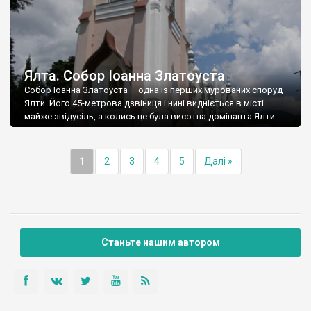
Ялта. Собор Іоанна Златоуста
Собор Іоанна Златоуста – одна із перших мурованих споруд
Ялти. Його 45-метрова дзвіниця і нині видніється в місті
майже звідусіль, а колись це була висотна домінанта Ялти.
1
2
3
4
5
Далі »
Станьте нашим автором