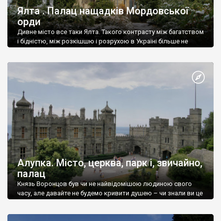
Ялта . Палац нащадків Мордовської
орди
Дивне місто все таки Ялта. Такого контрасту між багатством
і бідністю, між розкішшю і розрухою в Україні більше не
знайдеш.
Алупка. Місто, церква, парк і, звичайно,
палац
Князь Воронцов був чи не найвідомішою людиною свого
часу, але давайте не будемо кривити душею – чи знали ви це
прізвище до відвідин Алупки? Мабуть все таки ні.