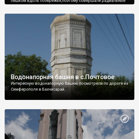
пешком вдоль побережья,поэтому совершали радиальные
вылазки из Оленевки.
Водонапорная башня в с.Почтовое
Интересную водонапорную башню посмотрели по дороге из
Симферополя в Бахчисарай.