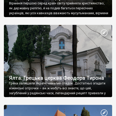
Вірменія першою серед країн світу прийняла християнство,
як державну релігію, й на подив багатьох пересічних
українців, які усіх кавказців вважають мусульманами, вірмени
є відданими вірянами Христа
Ялта. Грецька церква Феодора Тирона
Греки залишили Україні чималий спадок. Достатньо згадати
ніжинські огірочки – ви ж мабуть всі знаєте, що цей,
загублений у радянські часи, легендарний рецепт привезли у
Ніжин греки?