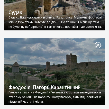
Судак
Судак... Вже чую крики в спину: "Ааа, попса! Муляжна фортеця!
Місце,туристами затерте до дір!..." Но то шо? А мене ще там
не було, ну не "дірявив" я там нічого... принаймні до цього літа.
Феодосія. Пагорб Карантинний
Головна памятка Феодосії - Генуезька фортеця знаходиться в
старому районі - на Карантинному пагорбі, який підноситься в
південній частині міста.