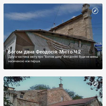
Богом дана Феодосія. Місто Ч.2
Друга частина звіту про "Богом дану" Феодосію буде не менш
насиченою ніж перша.