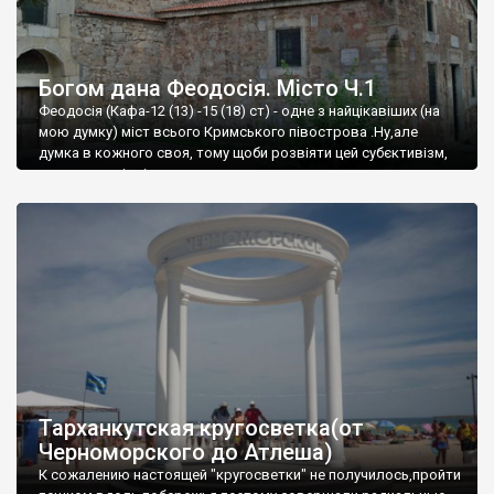
Богом дана Феодосія. Місто Ч.1
Феодосія (Кафа-12 (13) -15 (18) ст) - одне з найцікавіших (на
мою думку) міст всього Кримського півострова .Ну,але
думка в кожного своя, тому щоби розвіяти цей субєктивізм,
запрошую відвідати це
Тарханкутская кругосветка(от
Черноморского до Атлеша)
К сожалению настоящей "кругосветки" не получилось,пройти