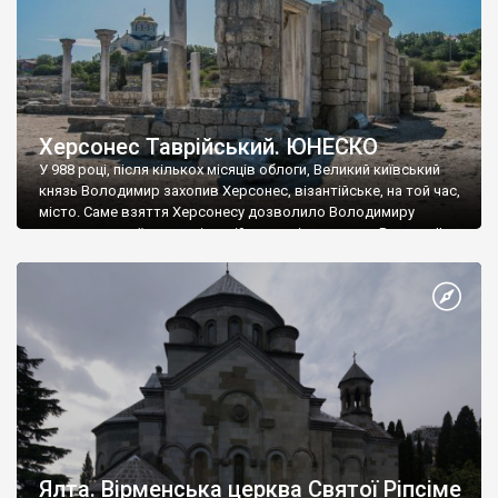
Херсонес Таврійський. ЮНЕСКО
У 988 році, після кількох місяців облоги, Великий київський
князь Володимир захопив Херсонес, візантійське, на той час,
місто. Саме взяття Херсонесу дозволило Володимиру
диктувати свої умови візантійському імператору Василю ІІ, та
одружитися з його дочкою Ганною. Цього ж року, в
Херсонесі Володимир-язичник, став Василем-християнином.
А потім було Хрещення Русі. На честь Херсонесу Таврійського
названо місто […]
Ялта. Вірменська церква Святої Ріпсіме