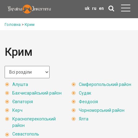
uk
ru
en
Головна
>
Крим
Крим
Алушта
Сімферопольський район
Бахчисарайський район
Судак
Євпаторія
Феодосія
Керч
Чорноморський район
Красноперекопський
Ялта
район
Севастополь