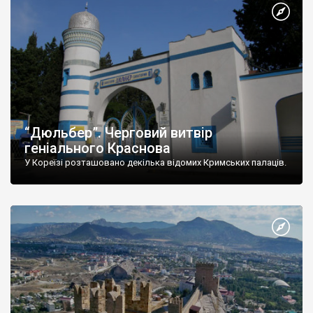
“Дюльбер”. Черговий витвір
геніального Краснова
У Кореїзі розташовано декілька відомих Кримських палаців.