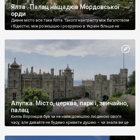
Ялта . Палац нащадків Мордовської
орди
Дивне місто все таки Ялта. Такого контрасту між багатством
і бідністю, між розкішшю і розрухою в Україні більше не
знайдеш.
Алупка. Місто, церква, парк і, звичайно,
палац
Князь Воронцов був чи не найвідомішою людиною свого
часу, але давайте не будемо кривити душею – чи знали ви це
прізвище до відвідин Алупки? Мабуть все таки ні.