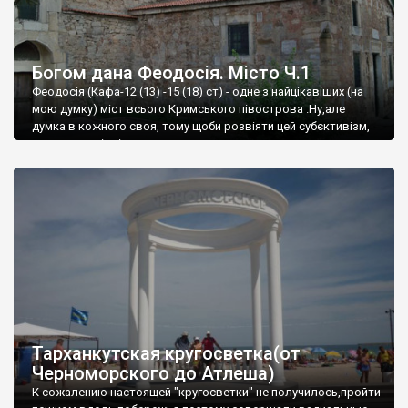
Богом дана Феодосія. Місто Ч.1
Феодосія (Кафа-12 (13) -15 (18) ст) - одне з найцікавіших (на
мою думку) міст всього Кримського півострова .Ну,але
думка в кожного своя, тому щоби розвіяти цей субєктивізм,
запрошую відвідати це
Тарханкутская кругосветка(от
Черноморского до Атлеша)
К сожалению настоящей "кругосветки" не получилось,пройти