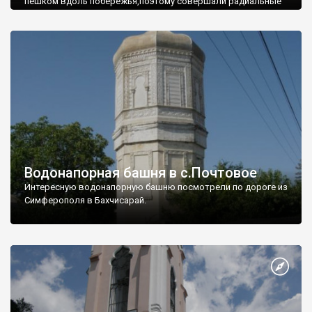
пешком вдоль побережья,поэтому совершали радиальные
вылазки из Оленевки.
Водонапорная башня в с.Почтовое
Интересную водонапорную башню посмотрели по дороге из
Симферополя в Бахчисарай.