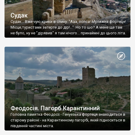
Судак
Судак... Вже чую крики в спину: "Ааа, попса! Муляжна фортеця!
Місце,туристами затерте до дір!..." Но то шо? А мене ще там
не було, ну не "дірявив" я там нічого... принаймні до цього літа.
Феодосія. Пагорб Карантинний
Головна памятка Феодосії - Генуезька фортеця знаходиться в
старому районі - на Карантинному пагорбі, який підноситься в
південній частині міста.