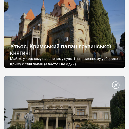
Утьос. Кримський палац грузинської
княгині
Майже у кожному населеному пункті на південному узбережжі
Криму є свій палац (а часто і не один).