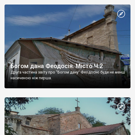
Богом дана Феодосія. Місто Ч.2
Друга частина звіту про "Богом дану" Феодосію буде не менш
насиченою ніж перша.