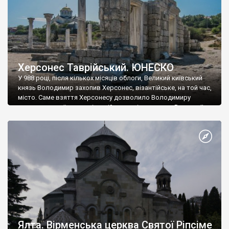
Херсонес Таврійський. ЮНЕСКО
У 988 році, після кількох місяців облоги, Великий київський
князь Володимир захопив Херсонес, візантійське, на той час,
місто. Саме взяття Херсонесу дозволило Володимиру
диктувати свої умови візантійському імператору Василю ІІ, та
одружитися з його дочкою Ганною. Цього ж року, в
Херсонесі Володимир-язичник, став Василем-християнином.
А потім було Хрещення Русі. На честь Херсонесу Таврійського
названо місто […]
Ялта. Вірменська церква Святої Ріпсіме