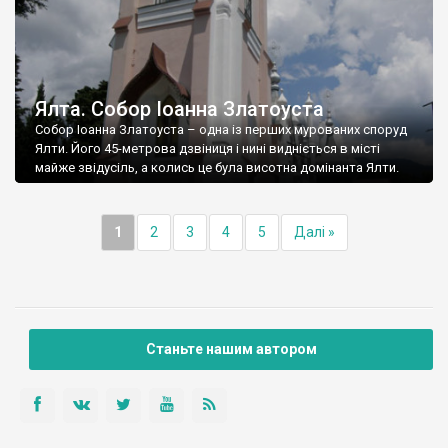
Ялта. Собор Іоанна Златоуста
Собор Іоанна Златоуста – одна із перших мурованих споруд
Ялти. Його 45-метрова дзвіниця і нині видніється в місті
майже звідусіль, а колись це була висотна домінанта Ялти.
1
2
3
4
5
Далі »
Станьте нашим автором