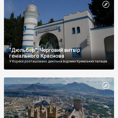
“Дюльбер”. Черговий витвір
геніального Краснова
У Кореїзі розташовано декілька відомих Кримських палаців.