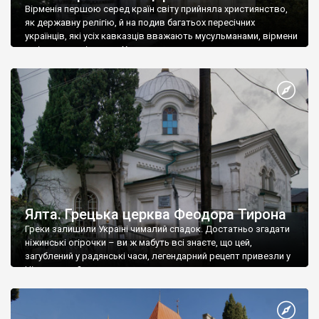
Вірменія першою серед країн світу прийняла християнство,
як державну релігію, й на подив багатьох пересічних
українців, які усіх кавказців вважають мусульманами, вірмени
є відданими вірянами Христа
Ялта. Грецька церква Феодора Тирона
Греки залишили Україні чималий спадок. Достатньо згадати
ніжинські огірочки – ви ж мабуть всі знаєте, що цей,
загублений у радянські часи, легендарний рецепт привезли у
Ніжин греки?