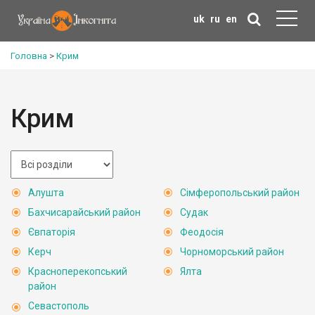
uk
ru
en
Головна
>
Крим
Крим
Алушта
Сімферопольський район
Бахчисарайський район
Судак
Євпаторія
Феодосія
Керч
Чорноморський район
Красноперекопський
Ялта
район
Севастополь