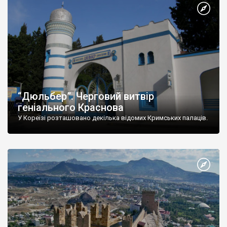
“Дюльбер”. Черговий витвір
геніального Краснова
У Кореїзі розташовано декілька відомих Кримських палаців.