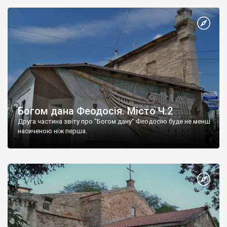
Богом дана Феодосія. Місто Ч.2
Друга частина звіту про "Богом дану" Феодосію буде не менш
насиченою ніж перша.