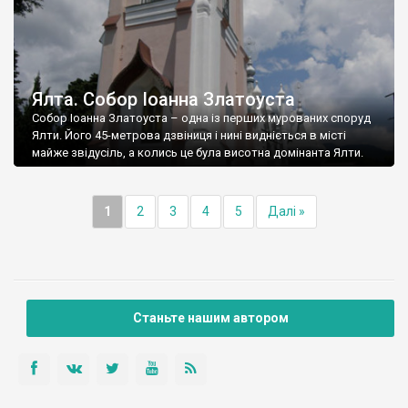
Ялта. Собор Іоанна Златоуста
Собор Іоанна Златоуста – одна із перших мурованих споруд
Ялти. Його 45-метрова дзвіниця і нині видніється в місті
майже звідусіль, а колись це була висотна домінанта Ялти.
1
2
3
4
5
Далі »
Станьте нашим автором