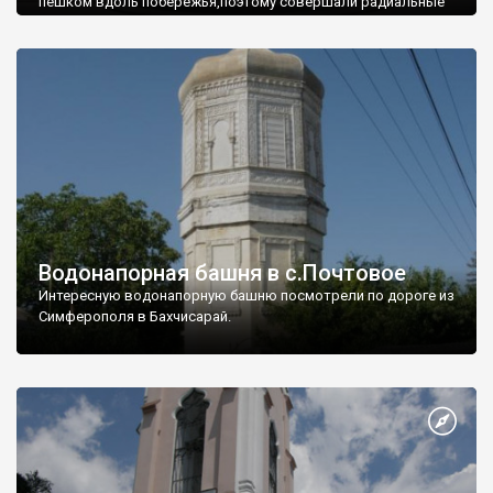
пешком вдоль побережья,поэтому совершали радиальные
вылазки из Оленевки.
Водонапорная башня в с.Почтовое
Интересную водонапорную башню посмотрели по дороге из
Симферополя в Бахчисарай.