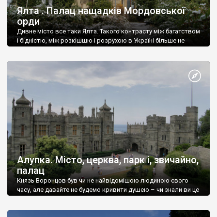
Ялта . Палац нащадків Мордовської
орди
Дивне місто все таки Ялта. Такого контрасту між багатством
і бідністю, між розкішшю і розрухою в Україні більше не
знайдеш.
Алупка. Місто, церква, парк і, звичайно,
палац
Князь Воронцов був чи не найвідомішою людиною свого
часу, але давайте не будемо кривити душею – чи знали ви це
прізвище до відвідин Алупки? Мабуть все таки ні.