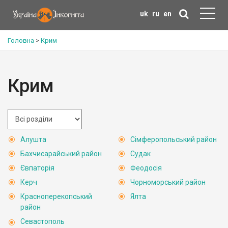
uk
ru
en
Головна
>
Крим
Крим
Алушта
Сімферопольський район
Бахчисарайський район
Судак
Євпаторія
Феодосія
Керч
Чорноморський район
Красноперекопський
Ялта
район
Севастополь