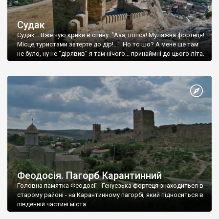
Судак
Судак... Вже чую крики в спину: "Ааа, попса! Муляжна фортеця!
Місце,туристами затерте до дір!..." Но то шо? А мене ще там
не було, ну не "дірявив" я там нічого... принаймні до цього літа.
Феодосія. Пагорб Карантинний
Головна памятка Феодосії - Генуезька фортеця знаходиться в
старому районі - на Карантинному пагорбі, який підноситься в
південній частині міста.