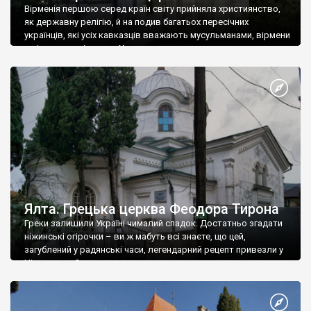
Вірменія першою серед країн світу прийняла християнство,
як державну релігію, й на подив багатьох пересічних
українців, які усіх кавказців вважають мусульманами, вірмени
є відданими вірянами Христа
Ялта. Грецька церква Феодора Тирона
Греки залишили Україні чималий спадок. Достатньо згадати
ніжинські огірочки – ви ж мабуть всі знаєте, що цей,
загублений у радянські часи, легендарний рецепт привезли у
Ніжин греки?