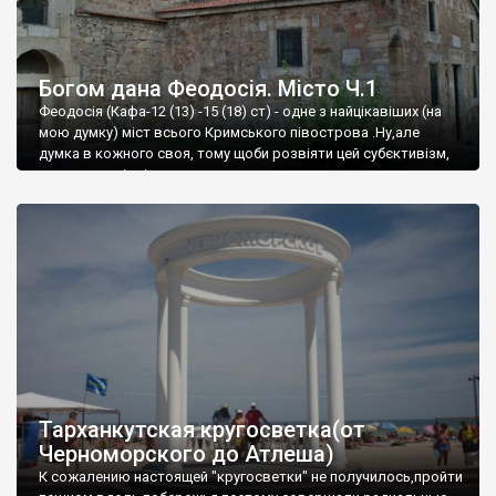
Богом дана Феодосія. Місто Ч.1
Феодосія (Кафа-12 (13) -15 (18) ст) - одне з найцікавіших (на
мою думку) міст всього Кримського півострова .Ну,але
думка в кожного своя, тому щоби розвіяти цей субєктивізм,
запрошую відвідати це
Тарханкутская кругосветка(от
Черноморского до Атлеша)
К сожалению настоящей "кругосветки" не получилось,пройти