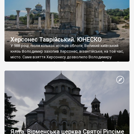
Херсонес Таврійський. ЮНЕСКО
У 988 році, після кількох місяців облоги, Великий київський
князь Володимир захопив Херсонес, візантійське, на той час,
місто. Саме взяття Херсонесу дозволило Володимиру
диктувати свої умови візантійському імператору Василю ІІ, та
одружитися з його дочкою Ганною. Цього ж року, в
Херсонесі Володимир-язичник, став Василем-християнином.
А потім було Хрещення Русі. На честь Херсонесу Таврійського
названо місто […]
Ялта. Вірменська церква Святої Ріпсіме