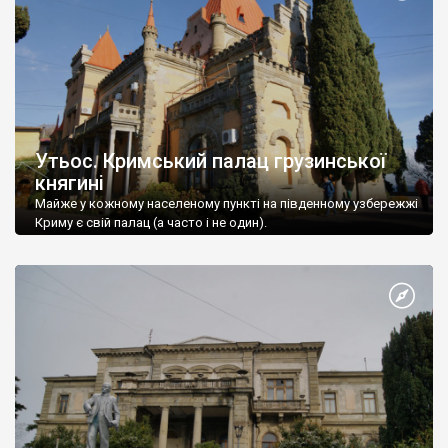
Утьос. Кримський палац грузинської
княгині
Майже у кожному населеному пункті на південному узбережжі
Криму є свій палац (а часто і не один).