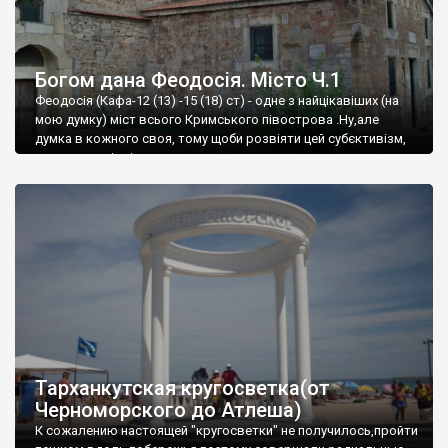
Богом дана Феодосія. Місто Ч.1
Феодосія (Кафа-12 (13) -15 (18) ст) - одне з найцікавіших (на
мою думку) міст всього Кримського півострова .Ну,але
думка в кожного своя, тому щоби розвіяти цей субєктивізм,
запрошую відвідати це
Тарханкутская кругосветка(от
Черноморского до Атлеша)
К сожалению настоящей "кругосветки" не получилось,пройти