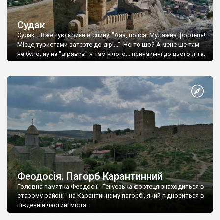
Судак
Судак... Вже чую крики в спину: "Ааа, попса! Муляжна фортеця!
Місце,туристами затерте до дір!..." Но то шо? А мене ще там
не було, ну не "дірявив" я там нічого... принаймні до цього літа.
Феодосія. Пагорб Карантинний
Головна памятка Феодосії - Генуезька фортеця знаходиться в
старому районі - на Карантинному пагорбі, який підноситься в
південній частині міста.