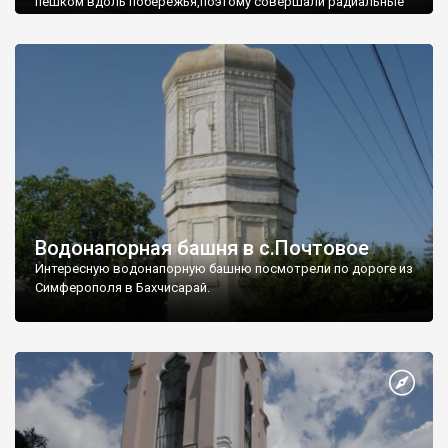
пешком вдоль побережья,поэтому совершали радиальные
вылазки из Оленевки.
Водонапорная башня в с.Почтовое
Интересную водонапорную башню посмотрели по дороге из
Симферополя в Бахчисарай.