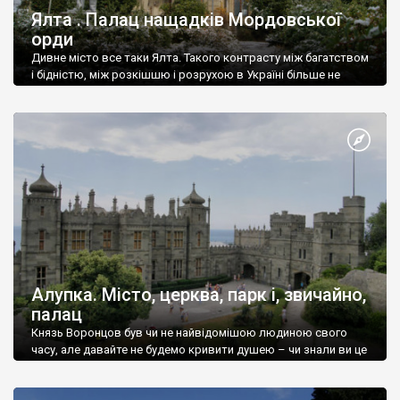
Ялта . Палац нащадків Мордовської
орди
Дивне місто все таки Ялта. Такого контрасту між багатством
і бідністю, між розкішшю і розрухою в Україні більше не
знайдеш.
Алупка. Місто, церква, парк і, звичайно,
палац
Князь Воронцов був чи не найвідомішою людиною свого
часу, але давайте не будемо кривити душею – чи знали ви це
прізвище до відвідин Алупки? Мабуть все таки ні.