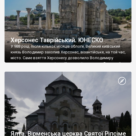
Херсонес Таврійський. ЮНЕСКО
У 988 році, після кількох місяців облоги, Великий київський
князь Володимир захопив Херсонес, візантійське, на той час,
місто. Саме взяття Херсонесу дозволило Володимиру
диктувати свої умови візантійському імператору Василю ІІ, та
одружитися з його дочкою Ганною. Цього ж року, в
Херсонесі Володимир-язичник, став Василем-християнином.
А потім було Хрещення Русі. На честь Херсонесу Таврійського
названо місто […]
Ялта. Вірменська церква Святої Ріпсіме