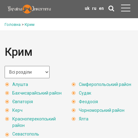
uk
ru
en
Головна
>
Крим
Крим
Алушта
Сімферопольський район
Бахчисарайський район
Судак
Євпаторія
Феодосія
Керч
Чорноморський район
Красноперекопський
Ялта
район
Севастополь