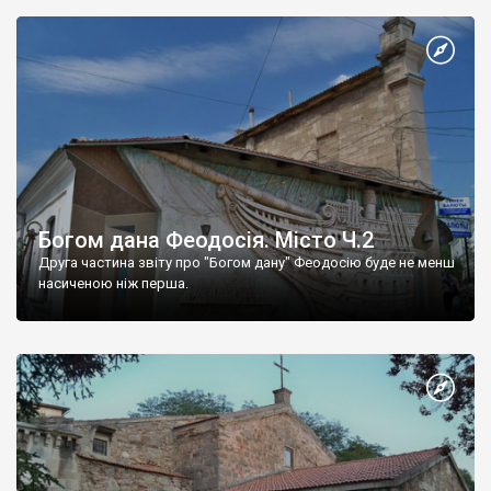
Богом дана Феодосія. Місто Ч.2
Друга частина звіту про "Богом дану" Феодосію буде не менш
насиченою ніж перша.