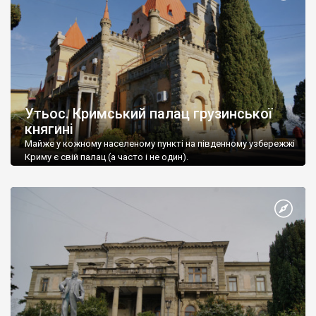
Утьос. Кримський палац грузинської
княгині
Майже у кожному населеному пункті на південному узбережжі
Криму є свій палац (а часто і не один).