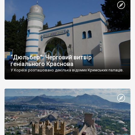
“Дюльбер”. Черговий витвір
геніального Краснова
У Кореїзі розташовано декілька відомих Кримських палаців.