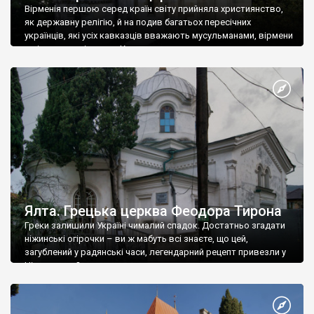
Вірменія першою серед країн світу прийняла християнство,
як державну релігію, й на подив багатьох пересічних
українців, які усіх кавказців вважають мусульманами, вірмени
є відданими вірянами Христа
Ялта. Грецька церква Феодора Тирона
Греки залишили Україні чималий спадок. Достатньо згадати
ніжинські огірочки – ви ж мабуть всі знаєте, що цей,
загублений у радянські часи, легендарний рецепт привезли у
Ніжин греки?