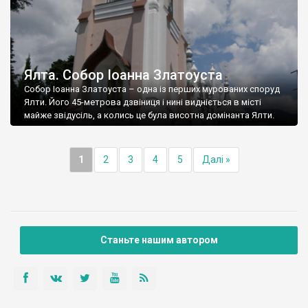
Ялта. Собор Іоанна Златоуста
Собор Іоанна Златоуста – одна із перших мурованих споруд
Ялти. Його 45-метрова дзвіниця і нині видніється в місті
майже звідусіль, а колись це була висотна домінанта Ялти.
1
2
3
4
5
Далі »
Станьте нашим автором