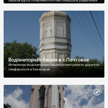
пешком вдоль побережья,поэтому совершали радиальные
вылазки из Оленевки.
Водонапорная башня в с.Почтовое
Интересную водонапорную башню посмотрели по дороге из
Симферополя в Бахчисарай.