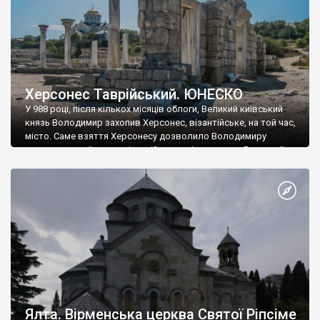
Херсонес Таврійський. ЮНЕСКО
У 988 році, після кількох місяців облоги, Великий київський
князь Володимир захопив Херсонес, візантійське, на той час,
місто. Саме взяття Херсонесу дозволило Володимиру
диктувати свої умови візантійському імператору Василю ІІ, та
одружитися з його дочкою Ганною. Цього ж року, в
Херсонесі Володимир-язичник, став Василем-християнином.
А потім було Хрещення Русі. На честь Херсонесу Таврійського
названо місто […]
Ялта. Вірменська церква Святої Ріпсіме