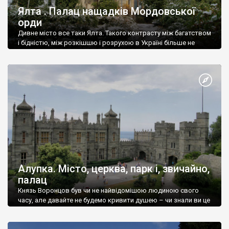
Ялта . Палац нащадків Мордовської
орди
Дивне місто все таки Ялта. Такого контрасту між багатством
і бідністю, між розкішшю і розрухою в Україні більше не
знайдеш.
Алупка. Місто, церква, парк і, звичайно,
палац
Князь Воронцов був чи не найвідомішою людиною свого
часу, але давайте не будемо кривити душею – чи знали ви це
прізвище до відвідин Алупки? Мабуть все таки ні.