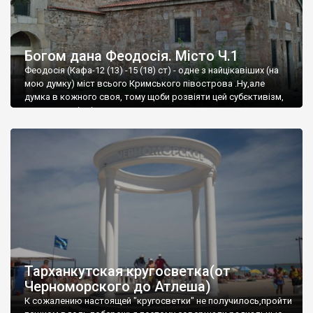
Богом дана Феодосія. Місто Ч.1
Феодосія (Кафа-12 (13) -15 (18) ст) - одне з найцікавіших (на
мою думку) міст всього Кримського півострова .Ну,але
думка в кожного своя, тому щоби розвіяти цей субєктивізм,
запрошую відвідати це
Тарханкутская кругосветка(от
Черноморского до Атлеша)
К сожалению настоящей "кругосветки" не получилось,пройти