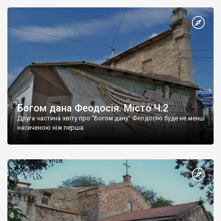
Богом дана Феодосія. Місто Ч.2
Друга частина звіту про "Богом дану" Феодосію буде не менш
насиченою ніж перша.