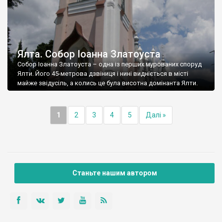
Ялта. Собор Іоанна Златоуста
Собор Іоанна Златоуста – одна із перших мурованих споруд
Ялти. Його 45-метрова дзвіниця і нині видніється в місті
майже звідусіль, а колись це була висотна домінанта Ялти.
1
2
3
4
5
Далі »
Станьте нашим автором