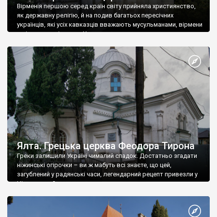
Вірменія першою серед країн світу прийняла християнство,
як державну релігію, й на подив багатьох пересічних
українців, які усіх кавказців вважають мусульманами, вірмени
є відданими вірянами Христа
Ялта. Грецька церква Феодора Тирона
Греки залишили Україні чималий спадок. Достатньо згадати
ніжинські огірочки – ви ж мабуть всі знаєте, що цей,
загублений у радянські часи, легендарний рецепт привезли у
Ніжин греки?