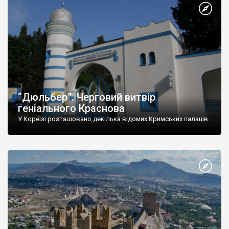
“Дюльбер”. Черговий витвір
геніального Краснова
У Кореїзі розташовано декілька відомих Кримських палаців.