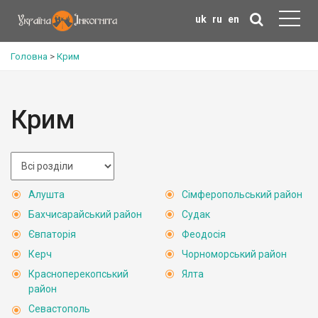
uk
ru
en
Головна
>
Крим
Крим
Алушта
Сімферопольський район
Бахчисарайський район
Судак
Євпаторія
Феодосія
Керч
Чорноморський район
Красноперекопський
Ялта
район
Севастополь