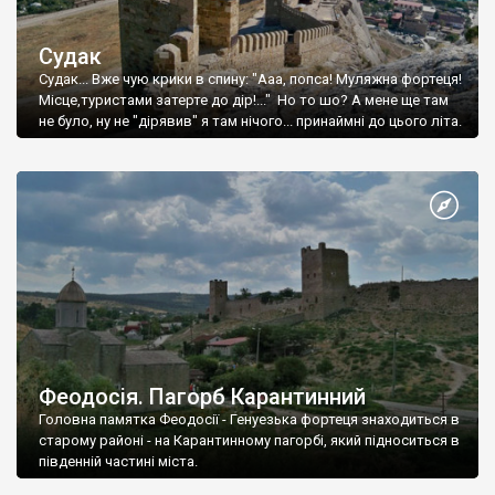
Судак
Судак... Вже чую крики в спину: "Ааа, попса! Муляжна фортеця!
Місце,туристами затерте до дір!..." Но то шо? А мене ще там
не було, ну не "дірявив" я там нічого... принаймні до цього літа.
Феодосія. Пагорб Карантинний
Головна памятка Феодосії - Генуезька фортеця знаходиться в
старому районі - на Карантинному пагорбі, який підноситься в
південній частині міста.