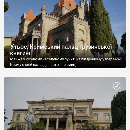
Утьос. Кримський палац грузинської
княгині
Майже у кожному населеному пункті на південному узбережжі
Криму є свій палац (а часто і не один).