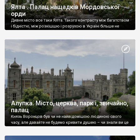
Ялта . Палац нащадків Мордовської
орди
Дивне місто все таки Ялта. Такого контрасту між багатством
і бідністю, між розкішшю і розрухою в Україні більше не
знайдеш.
Алупка. Місто, церква, парк і, звичайно,
палац
Князь Воронцов був чи не найвідомішою людиною свого
часу, але давайте не будемо кривити душею – чи знали ви це
прізвище до відвідин Алупки? Мабуть все таки ні.