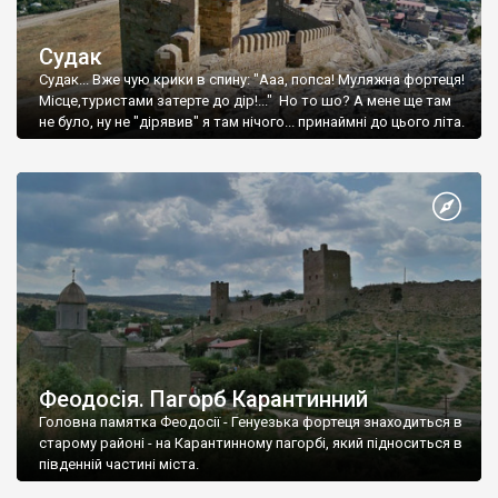
Судак
Судак... Вже чую крики в спину: "Ааа, попса! Муляжна фортеця!
Місце,туристами затерте до дір!..." Но то шо? А мене ще там
не було, ну не "дірявив" я там нічого... принаймні до цього літа.
Феодосія. Пагорб Карантинний
Головна памятка Феодосії - Генуезька фортеця знаходиться в
старому районі - на Карантинному пагорбі, який підноситься в
південній частині міста.