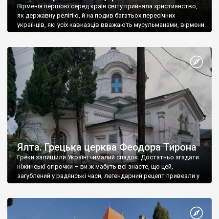
Вірменія першою серед країн світу прийняла християнство,
як державну релігію, й на подив багатьох пересічних
українців, які усіх кавказців вважають мусульманами, вірмени
є відданими вірянами Христа
Ялта. Грецька церква Феодора Тирона
Греки залишили Україні чималий спадок. Достатньо згадати
ніжинські огірочки – ви ж мабуть всі знаєте, що цей,
загублений у радянські часи, легендарний рецепт привезли у
Ніжин греки?