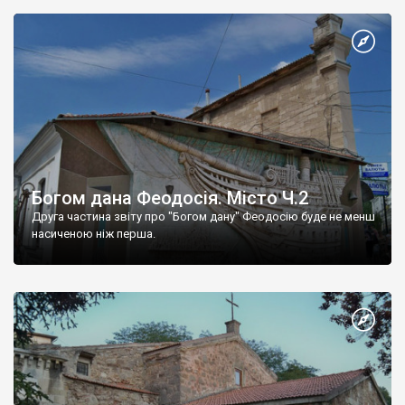
Богом дана Феодосія. Місто Ч.2
Друга частина звіту про "Богом дану" Феодосію буде не менш
насиченою ніж перша.