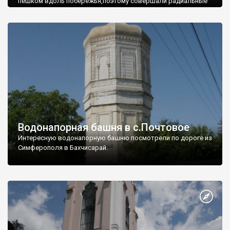
пешком вдоль побережья,поэтому совершали радиальные
вылазки из Оленевки.
Водонапорная башня в с.Почтовое
Интересную водонапорную башню посмотрели по дороге из
Симферополя в Бахчисарай.