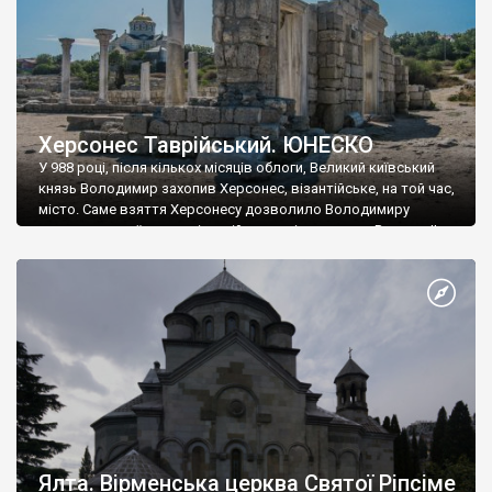
Херсонес Таврійський. ЮНЕСКО
У 988 році, після кількох місяців облоги, Великий київський
князь Володимир захопив Херсонес, візантійське, на той час,
місто. Саме взяття Херсонесу дозволило Володимиру
диктувати свої умови візантійському імператору Василю ІІ, та
одружитися з його дочкою Ганною. Цього ж року, в
Херсонесі Володимир-язичник, став Василем-християнином.
А потім було Хрещення Русі. На честь Херсонесу Таврійського
названо місто […]
Ялта. Вірменська церква Святої Ріпсіме