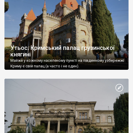
Утьос. Кримський палац грузинської
княгині
Майже у кожному населеному пункті на південному узбережжі
Криму є свій палац (а часто і не один).