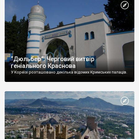
“Дюльбер”. Черговий витвір
геніального Краснова
У Кореїзі розташовано декілька відомих Кримських палаців.