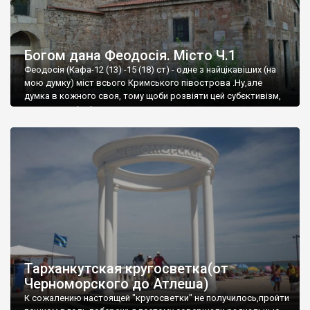
Богом дана Феодосія. Місто Ч.1
Феодосія (Кафа-12 (13) -15 (18) ст) - одне з найцікавіших (на
мою думку) міст всього Кримського півострова .Ну,але
думка в кожного своя, тому щоби розвіяти цей субєктивізм,
запрошую відвідати це
Тарханкутская кругосветка(от
Черноморского до Атлеша)
К сожалению настоящей "кругосветки" не получилось,пройти