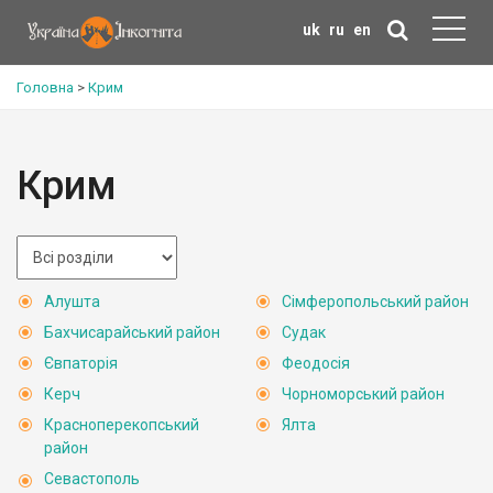
uk
ru
en
Головна
>
Крим
Крим
Алушта
Сімферопольський район
Бахчисарайський район
Судак
Євпаторія
Феодосія
Керч
Чорноморський район
Красноперекопський
Ялта
район
Севастополь