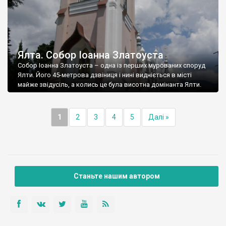
Ялта. Собор Іоанна Златоуста
Собор Іоанна Златоуста – одна із перших мурованих споруд
Ялти. Його 45-метрова дзвіниця і нині видніється в місті
майже звідусіль, а колись це була висотна домінанта Ялти.
1
2
3
4
5
Далі »
Станьте нашим автором