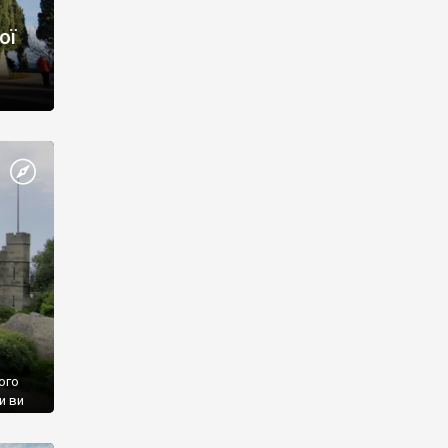
ої
ого
и ви