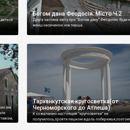
Богом дана Феодосія. Місто Ч.2
одиться
Друга частина звіту про "Богом дану" Феодосію буде 
менш насиченою ніж перша.
Тарханкутская кругосветка(от
Черноморского до Атлеша)
ших (на
але
К сожалению настоящей "кругосветки" не
тивізм,
получилось,пройти пешком вдоль побережья,поэтом
совершали радиальные вылазки из Оленевки.