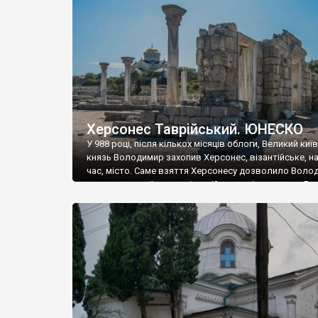
музею «Новгородський музей-заповідник» сотні арт
візантійської доби. Раритети викрадені з фондів об’
культурної спадщини ЮНЕСКО «Херсонеса Таврійсько
Офіційно – на виставку «Золото Візантії», але експер
влада в Україні вважають це лише […]
Херсонес Таврійський. ЮНЕСКО
У 988 році, після кількох місяців облоги, Великий киї
князь Володимир захопив Херсонес, візантійське, на
час, місто. Саме взяття Херсонесу дозволило Воло
диктувати свої умови візантійському імператору Вас
та одружитися з його дочкою Ганною. Цього ж року,
Херсонесі Володимир-язичник, став Василем-
християнином. А потім було Хрещення Русі. На честь
Херсонесу Таврійського названо місто […]