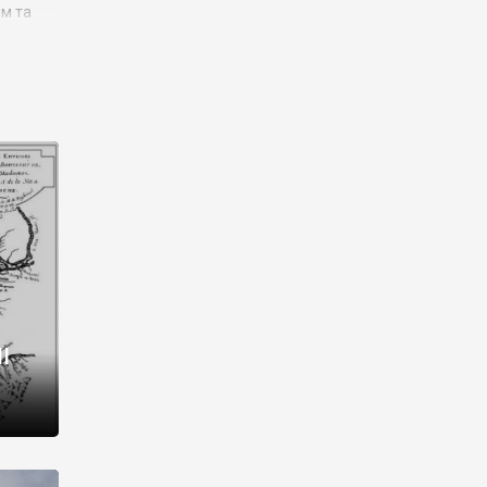
им та
ора і
є
го типу,
ей-
рний
ста:
 райони
від 2
I
і,
рукти,
 котрі