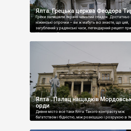
Ялта. Грецька церква Феодора Ти
Греки залишили Україні чималий спадок. Достатньо 
ніжинські огірочки – ви ж мабуть всі знаєте, що цей,
загублений у радянські часи, легендарний рецепт пр
Ніжин греки?
Ялта . Палац нащадків Мордовськ
орди
Дивне місто все таки Ялта. Такого контрасту між
багатством і бідністю, між розкішшю і розрухою в Ук
більше не знайдеш.