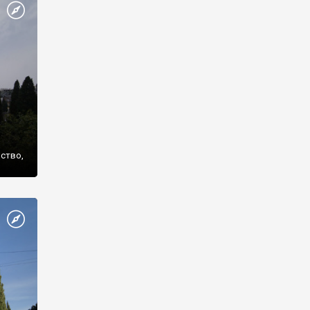
же
нство,