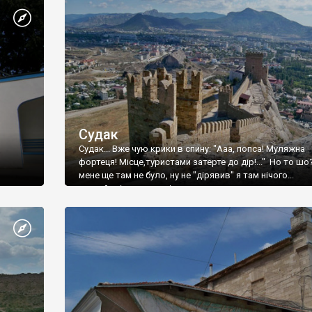
Судак
Судак... Вже чую крики в спину: "Ааа, попса! Муляжна
фортеця! Місце,туристами затерте до дір!..." Но то шо
мене ще там не було, ну не "дірявив" я там нічого...
принаймні до цього літа.