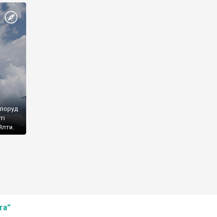
споруд
ті
Ялти.
та”