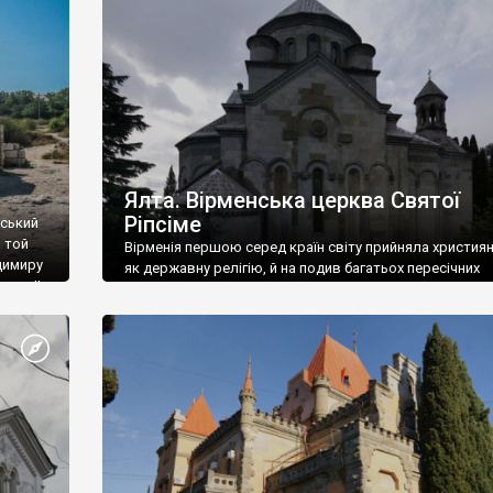
ефактів
називаються «повстяками» (postaki)…” “Вино. Крим
єкту
виробляє відмінне вино і його вдосталь: воно все ду
го».
легке біле і дуже […]
ти та
Ялта. Вірменська церква Святої
Ріпсіме
вський
 той
Вірменія першою серед країн світу прийняла христия
димиру
як державну релігію, й на подив багатьох пересічних
илю ІІ,
українців, які усіх кавказців вважають мусульманами,
 в
вірмени є відданими вірянами Христа