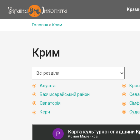
Крам
Головна
>
Крим
Крим
Алушта
Крас
Бахчисарайський район
Сева
Євпаторія
Сімф
Керч
Суда