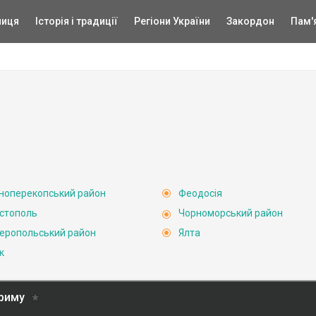
ниця
Історія і традиції
Регіони України
Закордон
Пам'
ноперекопський район
Феодосія
стополь
Чорноморський район
еропольський район
Ялта
к