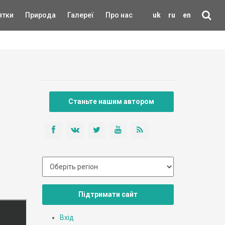
ятки
Природа
Галереї
Про нас
uk
ru
en
Станьте нашим автором
Підтримати сайт
Вхід