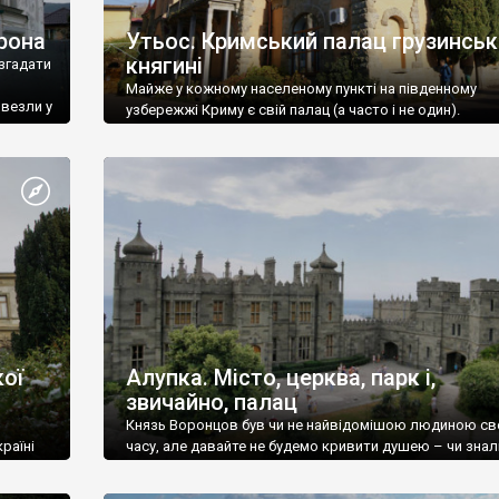
рона
Утьос. Кримський палац грузинськ
княгині
згадати
Майже у кожному населеному пункті на південному
ивезли у
узбережжі Криму є свій палац (а часто і не один).
ої
Алупка. Місто, церква, парк і,
звичайно, палац
Князь Воронцов був чи не найвідомішою людиною св
раїні
часу, але давайте не будемо кривити душею – чи знал
це прізвище до відвідин Алупки? Мабуть все таки ні.