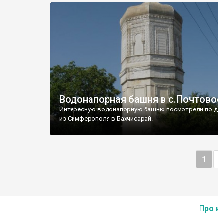
Водонапорная башня в с.Почтово
Интересную водонапорную башню посмотрели по д
из Симферополя в Бахчисарай.
1
Про 