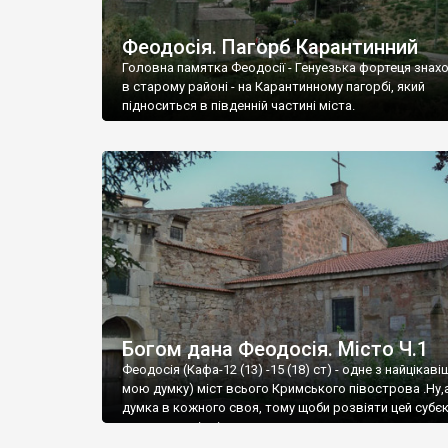
Феодосія. Пагорб Карантинний
Головна памятка Феодосії - Генуезька фортеця знах
в старому районі - на Карантинному пагорбі, який
підноситься в південній частині міста.
Богом дана Феодосія. Місто Ч.1
Феодосія (Кафа-12 (13) -15 (18) ст) - одне з найцікаві
мою думку) міст всього Кримського півострова .Ну,
думка в кожного своя, тому щоби розвіяти цей субєк
запрошую відвідати це