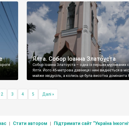
е
Ялта. Собор Іоанна Златоуста
ороге
Собор Іоанна Златоуста – одна із перших мурованих 
Ялти. Його 45-метрова дзвіниця і нині видніється в міс
майже звідусіль, а колись це була висотна домінанта 
2
3
4
5
Далі »
нас
Стати автором
Підтримати сайт “Україна Інкогні