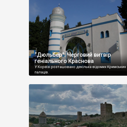
“Дюльбер”. Черговий витвір
геніального Краснова
У Кореїзі розташовано декілька відомих Кримських
палаців.