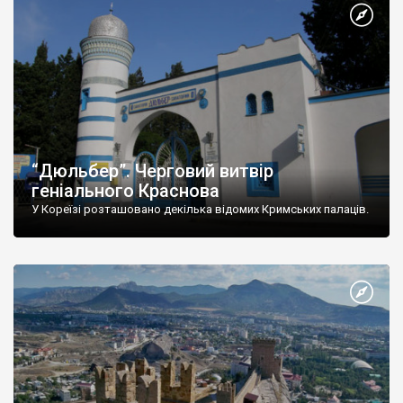
“Дюльбер”. Черговий витвір
геніального Краснова
У Кореїзі розташовано декілька відомих Кримських палаців.