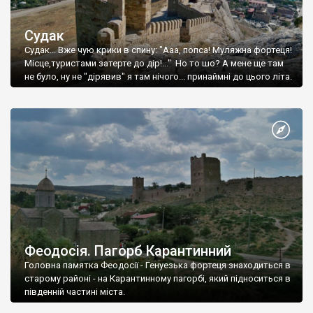
Судак
Судак... Вже чую крики в спину: "Ааа, попса! Муляжна фортеця!
Місце,туристами затерте до дір!..." Но то шо? А мене ще там
не було, ну не "дірявив" я там нічого... принаймні до цього літа.
Феодосія. Пагорб Карантинний
Головна памятка Феодосії - Генуезька фортеця знаходиться в
старому районі - на Карантинному пагорбі, який підноситься в
південній частині міста.