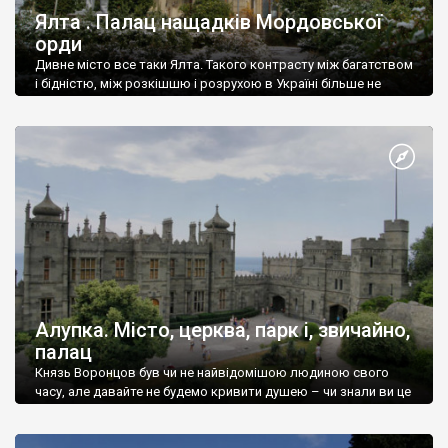
Ялта . Палац нащадків Мордовської
орди
Дивне місто все таки Ялта. Такого контрасту між багатством
і бідністю, між розкішшю і розрухою в Україні більше не
знайдеш.
Алупка. Місто, церква, парк і, звичайно,
палац
Князь Воронцов був чи не найвідомішою людиною свого
часу, але давайте не будемо кривити душею – чи знали ви це
прізвище до відвідин Алупки? Мабуть все таки ні.