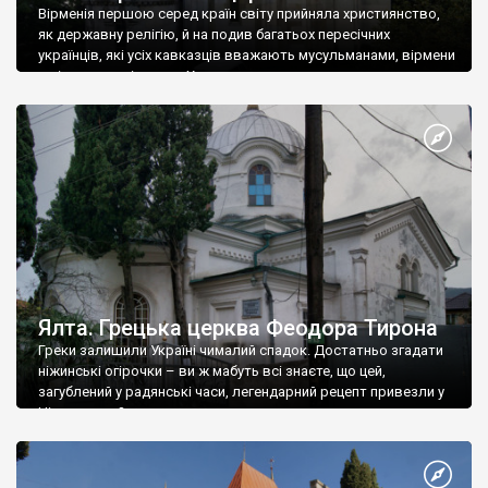
Вірменія першою серед країн світу прийняла християнство,
як державну релігію, й на подив багатьох пересічних
українців, які усіх кавказців вважають мусульманами, вірмени
є відданими вірянами Христа
Ялта. Грецька церква Феодора Тирона
Греки залишили Україні чималий спадок. Достатньо згадати
ніжинські огірочки – ви ж мабуть всі знаєте, що цей,
загублений у радянські часи, легендарний рецепт привезли у
Ніжин греки?