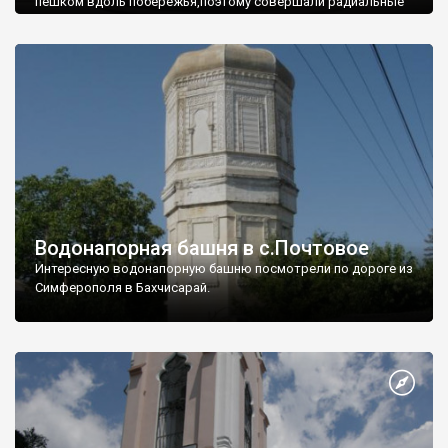
пешком вдоль побережья,поэтому совершали радиальные
вылазки из Оленевки.
Водонапорная башня в с.Почтовое
Интересную водонапорную башню посмотрели по дороге из
Симферополя в Бахчисарай.