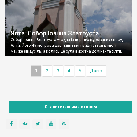
Ялта. Собор Іоанна Златоуста
Собор Іоанна Златоуста – одна із перших мурованих споруд
Ялти. Його 45-метрова дзвіниця і нині видніється в місті
майже звідусіль, а колись це була висотна домінанта Ялти.
1
2
3
4
5
Далі »
Станьте нашим автором