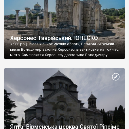
Херсонес Таврійський. ЮНЕСКО
У 988 році, після кількох місяців облоги, Великий київський
князь Володимир захопив Херсонес, візантійське, на той час,
місто. Саме взяття Херсонесу дозволило Володимиру
диктувати свої умови візантійському імператору Василю ІІ, та
одружитися з його дочкою Ганною. Цього ж року, в
Херсонесі Володимир-язичник, став Василем-християнином.
А потім було Хрещення Русі. На честь Херсонесу Таврійського
названо місто […]
Ялта. Вірменська церква Святої Ріпсіме