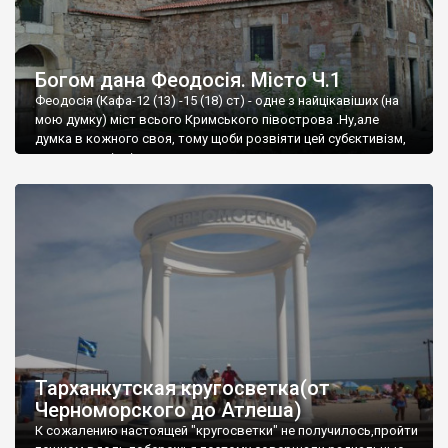
Богом дана Феодосія. Місто Ч.1
Феодосія (Кафа-12 (13) -15 (18) ст) - одне з найцікавіших (на
мою думку) міст всього Кримського півострова .Ну,але
думка в кожного своя, тому щоби розвіяти цей субєктивізм,
запрошую відвідати це
Тарханкутская кругосветка(от
Черноморского до Атлеша)
К сожалению настоящей "кругосветки" не получилось,пройти