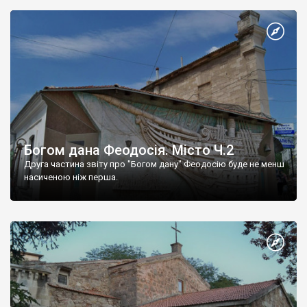
Богом дана Феодосія. Місто Ч.2
Друга частина звіту про "Богом дану" Феодосію буде не менш
насиченою ніж перша.