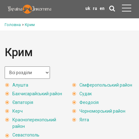
uk
ru
en
Головна
>
Крим
Крим
Алушта
Сімферопольський район
Бахчисарайський район
Судак
Євпаторія
Феодосія
Керч
Чорноморський район
Красноперекопський
Ялта
район
Севастополь