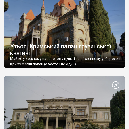
Утьос. Кримський палац грузинської
княгині
Майже у кожному населеному пункті на південному узбережжі
Криму є свій палац (а часто і не один).