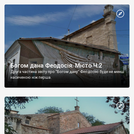
Богом дана Феодосія. Місто Ч.2
Друга частина звіту про "Богом дану" Феодосію буде не менш
насиченою ніж перша.