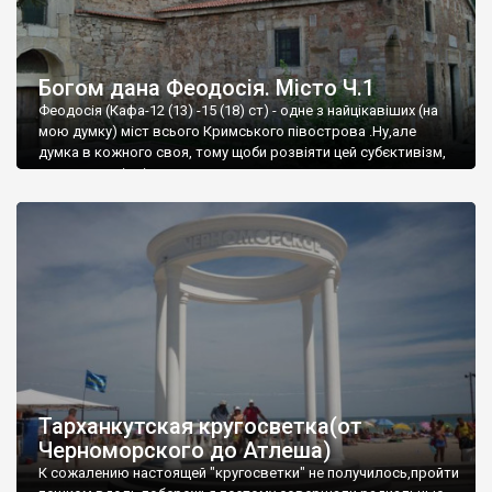
Богом дана Феодосія. Місто Ч.1
Феодосія (Кафа-12 (13) -15 (18) ст) - одне з найцікавіших (на
мою думку) міст всього Кримського півострова .Ну,але
думка в кожного своя, тому щоби розвіяти цей субєктивізм,
запрошую відвідати це
Тарханкутская кругосветка(от
Черноморского до Атлеша)
К сожалению настоящей "кругосветки" не получилось,пройти