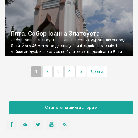
Ялта. Собор Іоанна Златоуста
Собор Іоанна Златоуста – одна із перших мурованих споруд
Ялти. Його 45-метрова дзвіниця і нині видніється в місті
майже звідусіль, а колись це була висотна домінанта Ялти.
1
2
3
4
5
Далі »
Станьте нашим автором