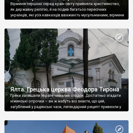
Вірменія першою серед країн світу прийняла християнство,
як державну релігію, й на подив багатьох пересічних
українців, які усіх кавказців вважають мусульманами, вірмени
є відданими вірянами Христа
Ялта. Грецька церква Феодора Тирона
Греки залишили Україні чималий спадок. Достатньо згадати
ніжинські огірочки – ви ж мабуть всі знаєте, що цей,
загублений у радянські часи, легендарний рецепт привезли у
Ніжин греки?