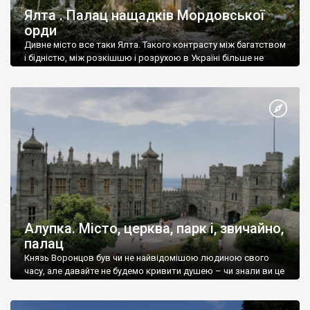
Ялта . Палац нащадків Мордовської
орди
Дивне місто все таки Ялта. Такого контрасту між багатством
і бідністю, між розкішшю і розрухою в Україні більше не
знайдеш.
Алупка. Місто, церква, парк і, звичайно,
палац
Князь Воронцов був чи не найвідомішою людиною свого
часу, але давайте не будемо кривити душею – чи знали ви це
прізвище до відвідин Алупки? Мабуть все таки ні.