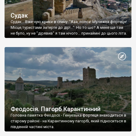
Судак
Судак... Вже чую крики в спину: "Ааа, попса! Муляжна фортеця!
Місце,туристами затерте до дір!..." Но то шо? А мене ще там
не було, ну не "дірявив" я там нічого... принаймні до цього літа.
Феодосія. Пагорб Карантинний
Головна памятка Феодосії - Генуезька фортеця знаходиться в
старому районі - на Карантинному пагорбі, який підноситься в
південній частині міста.