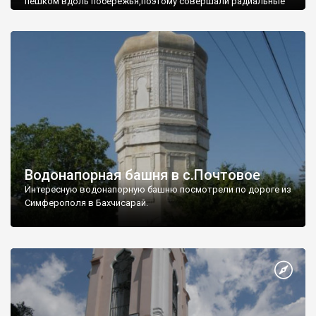
пешком вдоль побережья,поэтому совершали радиальные
вылазки из Оленевки.
Водонапорная башня в с.Почтовое
Интересную водонапорную башню посмотрели по дороге из
Симферополя в Бахчисарай.