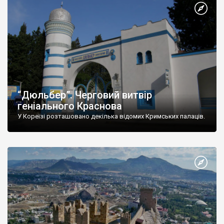
“Дюльбер”. Черговий витвір
геніального Краснова
У Кореїзі розташовано декілька відомих Кримських палаців.