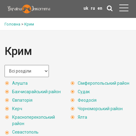
uk
ru
en
Головна
>
Крим
Крим
Алушта
Сімферопольський район
Бахчисарайський район
Судак
Євпаторія
Феодосія
Керч
Чорноморський район
Красноперекопський
Ялта
район
Севастополь