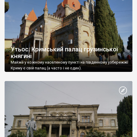
Утьос. Кримський палац грузинської
княгині
Майже у кожному населеному пункті на південному узбережжі
Криму є свій палац (а часто і не один).