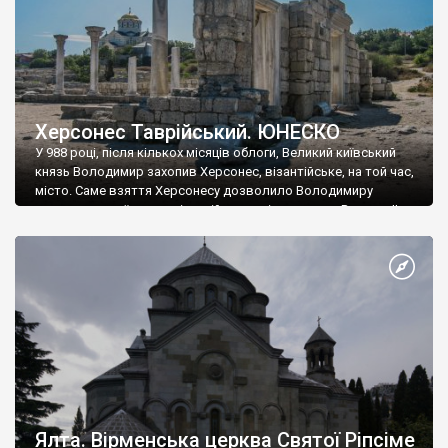
Херсонес Таврійський. ЮНЕСКО
У 988 році, після кількох місяців облоги, Великий київський
князь Володимир захопив Херсонес, візантійське, на той час,
місто. Саме взяття Херсонесу дозволило Володимиру
диктувати свої умови візантійському імператору Василю ІІ, та
одружитися з його дочкою Ганною. Цього ж року, в
Херсонесі Володимир-язичник, став Василем-християнином.
А потім було Хрещення Русі. На честь Херсонесу Таврійського
названо місто […]
Ялта. Вірменська церква Святої Ріпсіме