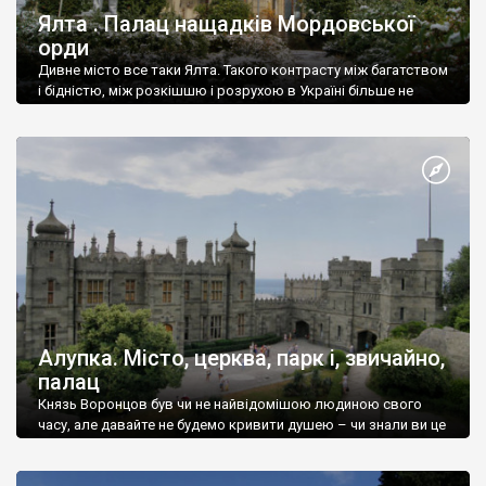
Ялта . Палац нащадків Мордовської
орди
Дивне місто все таки Ялта. Такого контрасту між багатством
і бідністю, між розкішшю і розрухою в Україні більше не
знайдеш.
Алупка. Місто, церква, парк і, звичайно,
палац
Князь Воронцов був чи не найвідомішою людиною свого
часу, але давайте не будемо кривити душею – чи знали ви це
прізвище до відвідин Алупки? Мабуть все таки ні.