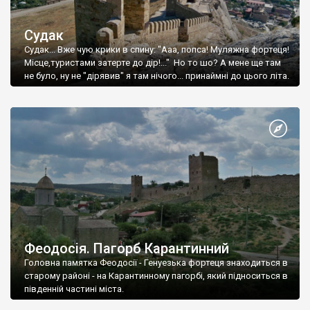
Судак
Судак... Вже чую крики в спину: "Ааа, попса! Муляжна фортеця!
Місце,туристами затерте до дір!..." Но то шо? А мене ще там
не було, ну не "дірявив" я там нічого... принаймні до цього літа.
Феодосія. Пагорб Карантинний
Головна памятка Феодосії - Генуезька фортеця знаходиться в
старому районі - на Карантинному пагорбі, який підноситься в
південній частині міста.