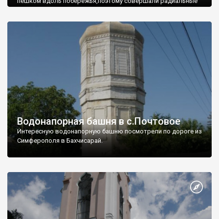
пешком вдоль побережья,поэтому совершали радиальные
вылазки из Оленевки.
Водонапорная башня в с.Почтовое
Интересную водонапорную башню посмотрели по дороге из
Симферополя в Бахчисарай.