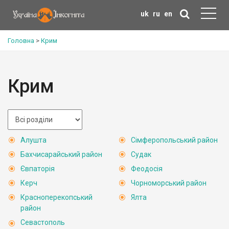
uk
ru
en
Головна
>
Крим
Крим
Алушта
Сімферопольський район
Бахчисарайський район
Судак
Євпаторія
Феодосія
Керч
Чорноморський район
Красноперекопський
Ялта
район
Севастополь