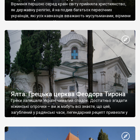
Вірменія першою серед країн світу прийняла християнство,
як державну релігію, й на подив багатьох пересічних
українців, які усіх кавказців вважають мусульманами, вірмени
є відданими вірянами Христа
Ялта. Грецька церква Феодора Тирона
Греки залишили Україні чималий спадок. Достатньо згадати
ніжинські огірочки – ви ж мабуть всі знаєте, що цей,
загублений у радянські часи, легендарний рецепт привезли у
Ніжин греки?