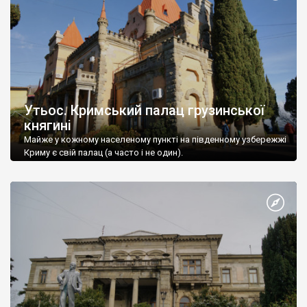
Утьос. Кримський палац грузинської
княгині
Майже у кожному населеному пункті на південному узбережжі
Криму є свій палац (а часто і не один).