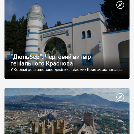
“Дюльбер”. Черговий витвір
геніального Краснова
У Кореїзі розташовано декілька відомих Кримських палаців.