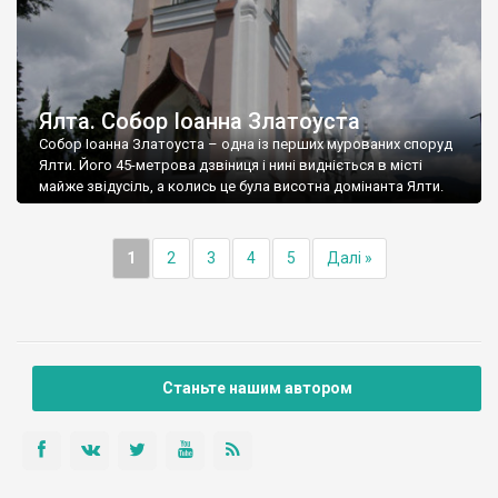
Ялта. Собор Іоанна Златоуста
Собор Іоанна Златоуста – одна із перших мурованих споруд
Ялти. Його 45-метрова дзвіниця і нині видніється в місті
майже звідусіль, а колись це була висотна домінанта Ялти.
1
2
3
4
5
Далі »
Станьте нашим автором