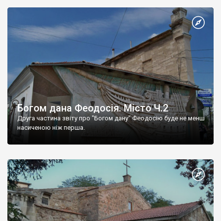
Богом дана Феодосія. Місто Ч.2
Друга частина звіту про "Богом дану" Феодосію буде не менш
насиченою ніж перша.