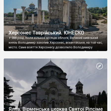
Херсонес Таврійський. ЮНЕСКО
У 988 році, після кількох місяців облоги, Великий київський
князь Володимир захопив Херсонес, візантійське, на той час,
місто. Саме взяття Херсонесу дозволило Володимиру
диктувати свої умови візантійському імператору Василю ІІ, та
одружитися з його дочкою Ганною. Цього ж року, в
Херсонесі Володимир-язичник, став Василем-християнином.
А потім було Хрещення Русі. На честь Херсонесу Таврійського
названо місто […]
Ялта. Вірменська церква Святої Ріпсіме