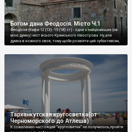
Богом дана Феодосія. Місто Ч.1
Феодосія (Кафа-12 (13) -15 (18) ст) - одне з найцікавіших (на
мою думку) міст всього Кримського півострова .Ну,але
думка в кожного своя, тому щоби розвіяти цей субєктивізм,
запрошую відвідати це
Тарханкутская кругосветка(от
Черноморского до Атлеша)
К сожалению настоящей "кругосветки" не получилось,пройти