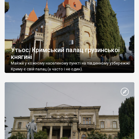
Утьос. Кримський палац грузинської
княгині
Майже у кожному населеному пункті на південному узбережжі
Криму є свій палац (а часто і не один).