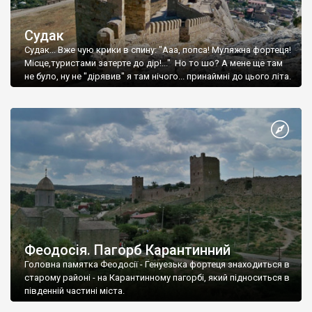
Судак
Судак... Вже чую крики в спину: "Ааа, попса! Муляжна фортеця!
Місце,туристами затерте до дір!..." Но то шо? А мене ще там
не було, ну не "дірявив" я там нічого... принаймні до цього літа.
Феодосія. Пагорб Карантинний
Головна памятка Феодосії - Генуезька фортеця знаходиться в
старому районі - на Карантинному пагорбі, який підноситься в
південній частині міста.