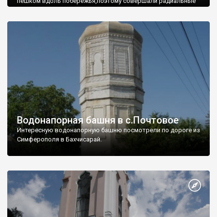
пешком вдоль побережья,поэтому совершали радиальные
вылазки из Оленевки.
Водонапорная башня в с.Почтовое
Интересную водонапорную башню посмотрели по дороге из
Симферополя в Бахчисарай.