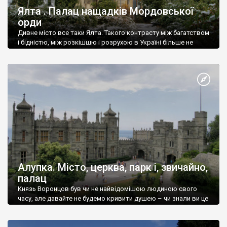
Ялта . Палац нащадків Мордовської
орди
Дивне місто все таки Ялта. Такого контрасту між багатством
і бідністю, між розкішшю і розрухою в Україні більше не
знайдеш.
Алупка. Місто, церква, парк і, звичайно,
палац
Князь Воронцов був чи не найвідомішою людиною свого
часу, але давайте не будемо кривити душею – чи знали ви це
прізвище до відвідин Алупки? Мабуть все таки ні.