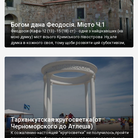
Богом дана Феодосія. Місто Ч.1
Феодосія (Кафа-12 (13) -15 (18) ст) - одне з найцікавіших (на
мою думку) міст всього Кримського півострова .Ну,але
думка в кожного своя, тому щоби розвіяти цей субєктивізм,
запрошую відвідати це
Тарханкутская кругосветка(от
Черноморского до Атлеша)
К сожалению настоящей "кругосветки" не получилось,пройти