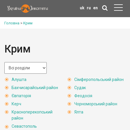
uk
ru
en
Головна
>
Крим
Крим
Алушта
Сімферопольський район
Бахчисарайський район
Судак
Євпаторія
Феодосія
Керч
Чорноморський район
Красноперекопський
Ялта
район
Севастополь