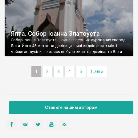
Ялта. Собор Іоанна Златоуста
Собор Іоанна Златоуста – одна із перших мурованих споруд
Ялти. Його 45-метрова дзвіниця і нині видніється в місті
майже звідусіль, а колись це була висотна домінанта Ялти.
1
2
3
4
5
Далі »
Станьте нашим автором