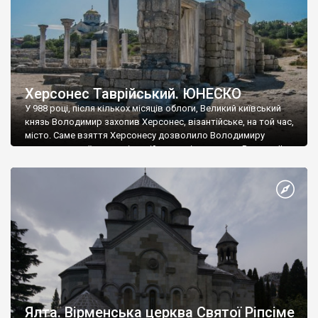
Херсонес Таврійський. ЮНЕСКО
У 988 році, після кількох місяців облоги, Великий київський
князь Володимир захопив Херсонес, візантійське, на той час,
місто. Саме взяття Херсонесу дозволило Володимиру
диктувати свої умови візантійському імператору Василю ІІ, та
одружитися з його дочкою Ганною. Цього ж року, в
Херсонесі Володимир-язичник, став Василем-християнином.
А потім було Хрещення Русі. На честь Херсонесу Таврійського
названо місто […]
Ялта. Вірменська церква Святої Ріпсіме