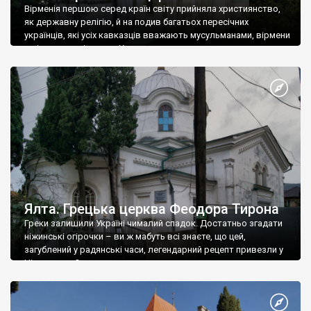
Вірменія першою серед країн світу прийняла християнство,
як державну релігію, й на подив багатьох пересічних
українців, які усіх кавказців вважають мусульманами, вірмени
є відданими вірянами Христа
Ялта. Грецька церква Феодора Тирона
Греки залишили Україні чималий спадок. Достатньо згадати
ніжинські огірочки – ви ж мабуть всі знаєте, що цей,
загублений у радянські часи, легендарний рецепт привезли у
Ніжин греки?