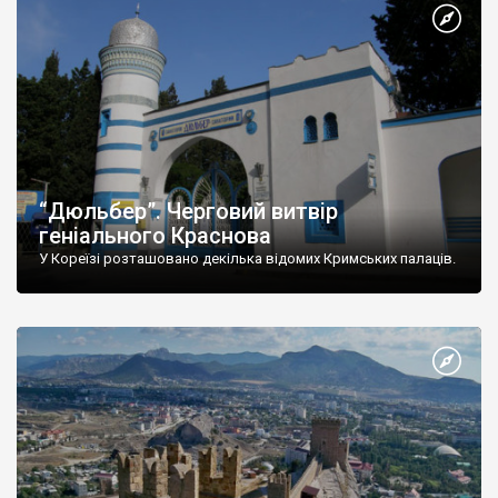
“Дюльбер”. Черговий витвір
геніального Краснова
У Кореїзі розташовано декілька відомих Кримських палаців.