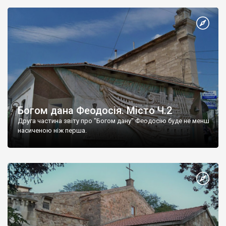
Богом дана Феодосія. Місто Ч.2
Друга частина звіту про "Богом дану" Феодосію буде не менш
насиченою ніж перша.