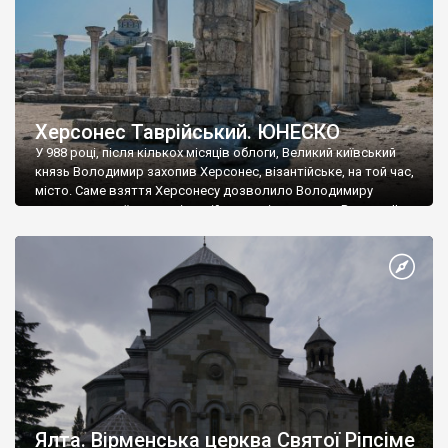
Херсонес Таврійський. ЮНЕСКО
У 988 році, після кількох місяців облоги, Великий київський
князь Володимир захопив Херсонес, візантійське, на той час,
місто. Саме взяття Херсонесу дозволило Володимиру
диктувати свої умови візантійському імператору Василю ІІ, та
одружитися з його дочкою Ганною. Цього ж року, в
Херсонесі Володимир-язичник, став Василем-християнином.
А потім було Хрещення Русі. На честь Херсонесу Таврійського
названо місто […]
Ялта. Вірменська церква Святої Ріпсіме