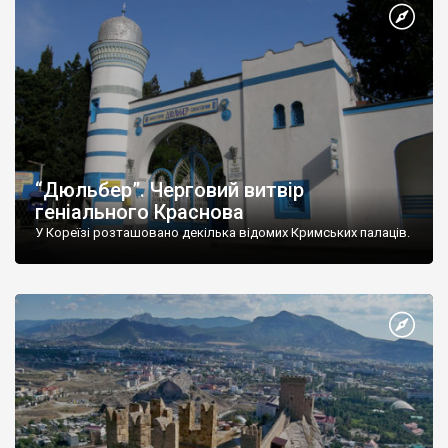
“Дюльбер”. Черговий витвір
геніального Краснова
У Кореїзі розташовано декілька відомих Кримських палаців.