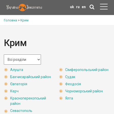
uk
ru
en
Головна
>
Крим
Крим
Алушта
Сімферопольський район
Бахчисарайський район
Судак
Євпаторія
Феодосія
Керч
Чорноморський район
Красноперекопський
Ялта
район
Севастополь