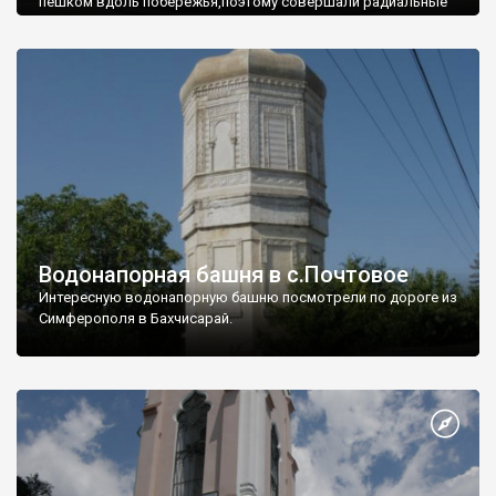
пешком вдоль побережья,поэтому совершали радиальные
вылазки из Оленевки.
Водонапорная башня в с.Почтовое
Интересную водонапорную башню посмотрели по дороге из
Симферополя в Бахчисарай.