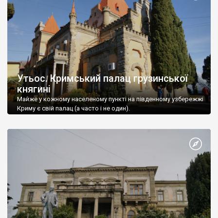
Утьос. Кримський палац грузинської
княгині
Майже у кожному населеному пункті на південному узбережжі
Криму є свій палац (а часто і не один).