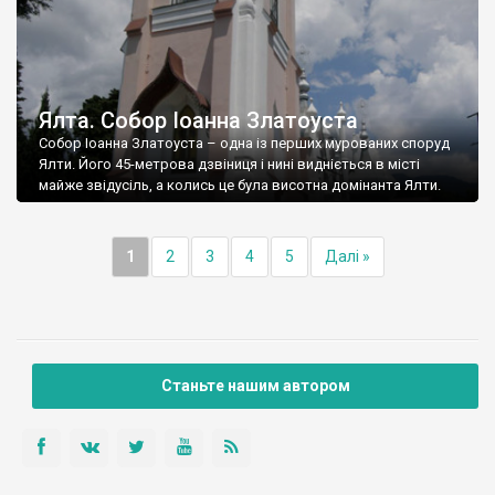
Ялта. Собор Іоанна Златоуста
Собор Іоанна Златоуста – одна із перших мурованих споруд
Ялти. Його 45-метрова дзвіниця і нині видніється в місті
майже звідусіль, а колись це була висотна домінанта Ялти.
1
2
3
4
5
Далі »
Станьте нашим автором