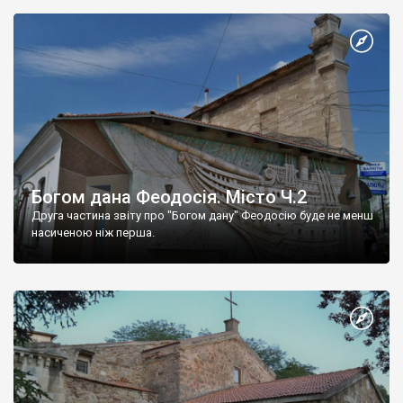
Богом дана Феодосія. Місто Ч.2
Друга частина звіту про "Богом дану" Феодосію буде не менш
насиченою ніж перша.