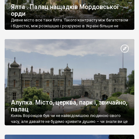
Ялта . Палац нащадків Мордовської
орди
Дивне місто все таки Ялта. Такого контрасту між багатством
і бідністю, між розкішшю і розрухою в Україні більше не
знайдеш.
Алупка. Місто, церква, парк і, звичайно,
палац
Князь Воронцов був чи не найвідомішою людиною свого
часу, але давайте не будемо кривити душею – чи знали ви це
прізвище до відвідин Алупки? Мабуть все таки ні.