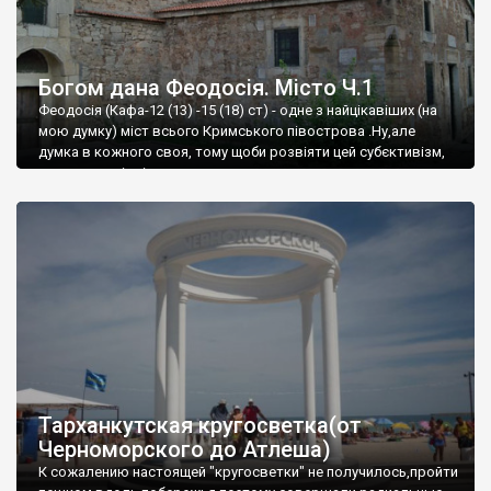
Богом дана Феодосія. Місто Ч.1
Феодосія (Кафа-12 (13) -15 (18) ст) - одне з найцікавіших (на
мою думку) міст всього Кримського півострова .Ну,але
думка в кожного своя, тому щоби розвіяти цей субєктивізм,
запрошую відвідати це
Тарханкутская кругосветка(от
Черноморского до Атлеша)
К сожалению настоящей "кругосветки" не получилось,пройти