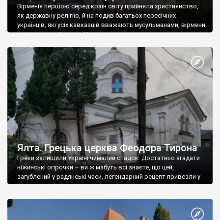
Вірменія першою серед країн світу прийняла християнство,
як державну релігію, й на подив багатьох пересічних
українців, які усіх кавказців вважають мусульманами, вірмени
є відданими вірянами Христа
Ялта. Грецька церква Феодора Тирона
Греки залишили Україні чималий спадок. Достатньо згадати
ніжинські огірочки – ви ж мабуть всі знаєте, що цей,
загублений у радянські часи, легендарний рецепт привезли у
Ніжин греки?