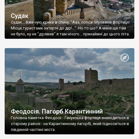
Судак
Судак... Вже чую крики в спину: "Ааа, попса! Муляжна фортеця!
Місце,туристами затерте до дір!..." Но то шо? А мене ще там
не було, ну не "дірявив" я там нічого... принаймні до цього літа.
Феодосія. Пагорб Карантинний
Головна памятка Феодосії - Генуезька фортеця знаходиться в
старому районі - на Карантинному пагорбі, який підноситься в
південній частині міста.