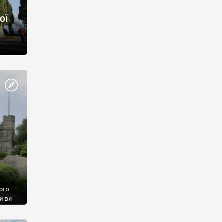
ої
ого
и ви