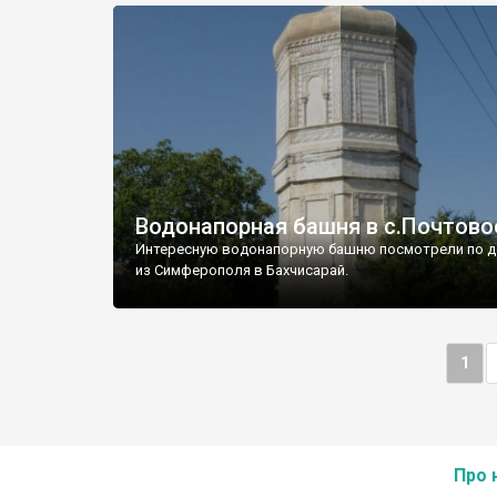
Водонапорная башня в с.Почтово
Интересную водонапорную башню посмотрели по д
из Симферополя в Бахчисарай.
1
Про 