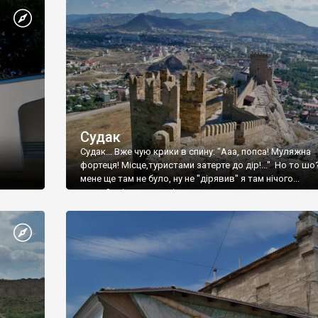
Судак
Судак... Вже чую крики в спину: "Ааа, попса! Муляжна
фортеця! Місце,туристами затерте до дір!..." Но то шо
мене ще там не було, ну не "дірявив" я там нічого...
принаймні до цього літа.