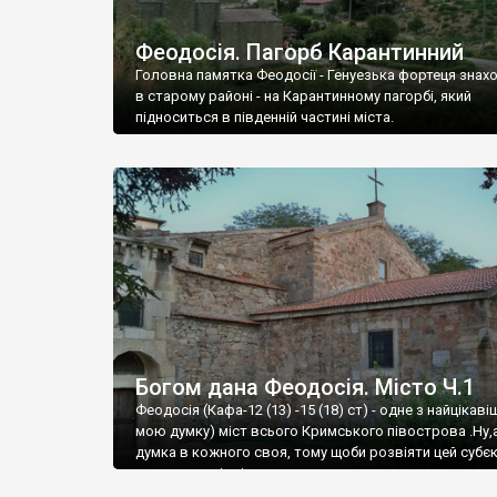
Феодосія. Пагорб Карантинний
Головна памятка Феодосії - Генуезька фортеця знах
в старому районі - на Карантинному пагорбі, який
підноситься в південній частині міста.
Богом дана Феодосія. Місто Ч.1
Феодосія (Кафа-12 (13) -15 (18) ст) - одне з найцікаві
мою думку) міст всього Кримського півострова .Ну,
думка в кожного своя, тому щоби розвіяти цей субєк
запрошую відвідати це