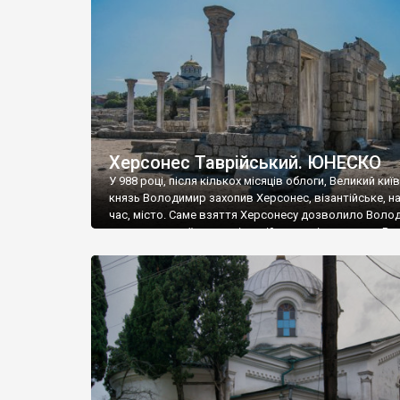
музею «Новгородський музей-заповідник» сотні арт
візантійської доби. Раритети викрадені з фондів об’
культурної спадщини ЮНЕСКО «Херсонеса Таврійсько
Офіційно – на виставку «Золото Візантії», але експер
влада в Україні вважають це лише […]
Херсонес Таврійський. ЮНЕСКО
У 988 році, після кількох місяців облоги, Великий киї
князь Володимир захопив Херсонес, візантійське, на
час, місто. Саме взяття Херсонесу дозволило Воло
диктувати свої умови візантійському імператору Вас
та одружитися з його дочкою Ганною. Цього ж року,
Херсонесі Володимир-язичник, став Василем-
християнином. А потім було Хрещення Русі. На честь
Херсонесу Таврійського названо місто […]