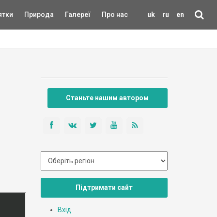
ятки
Природа
Галереї
Про нас
uk
ru
en
Станьте нашим автором
Підтримати сайт
Вхід