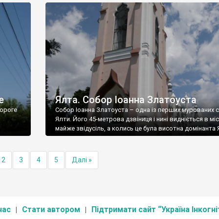
е
Ялта. Собор Іоанна Златоуста
ороге
Собор Іоанна Златоуста – одна із перших мурованих 
Ялти. Його 45-метрова дзвіниця і нині видніється в міс
майже звідусіль, а колись це була висотна домінанта 
2
3
4
5
Далі »
нас
Стати автором
Підтримати сайт “Україна Інкогні