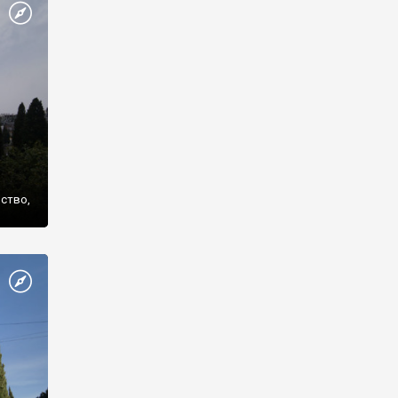
же
нство,