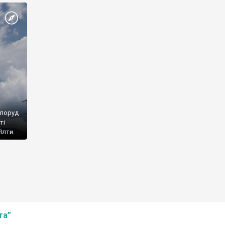
споруд
ті
Ялти.
та”