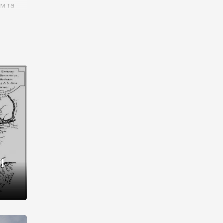
им та
ора і
є
го типу,
ей-
рний
ста:
 райони
від 2
I
і,
рукти,
 котрі