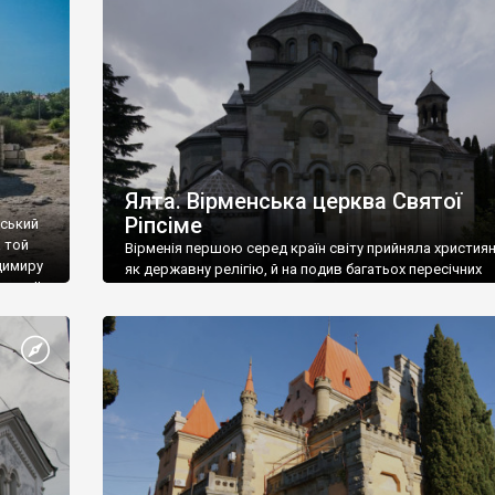
ефактів
називаються «повстяками» (postaki)…” “Вино. Крим
єкту
виробляє відмінне вино і його вдосталь: воно все ду
го».
легке біле і дуже […]
ти та
Ялта. Вірменська церква Святої
Ріпсіме
вський
 той
Вірменія першою серед країн світу прийняла христия
димиру
як державну релігію, й на подив багатьох пересічних
илю ІІ,
українців, які усіх кавказців вважають мусульманами,
 в
вірмени є відданими вірянами Христа