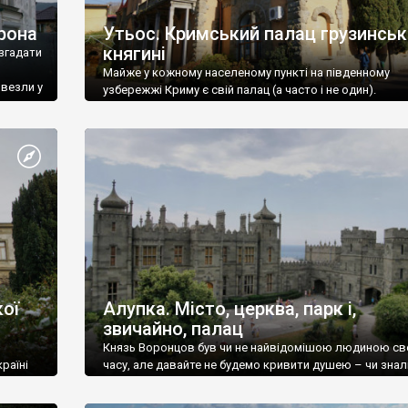
рона
Утьос. Кримський палац грузинськ
княгині
згадати
Майже у кожному населеному пункті на південному
ивезли у
узбережжі Криму є свій палац (а часто і не один).
ої
Алупка. Місто, церква, парк і,
звичайно, палац
Князь Воронцов був чи не найвідомішою людиною св
раїні
часу, але давайте не будемо кривити душею – чи знал
це прізвище до відвідин Алупки? Мабуть все таки ні.