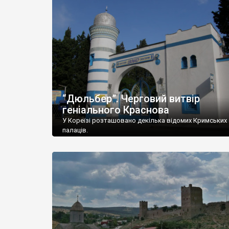
“Дюльбер”. Черговий витвір
геніального Краснова
У Кореїзі розташовано декілька відомих Кримських
палаців.