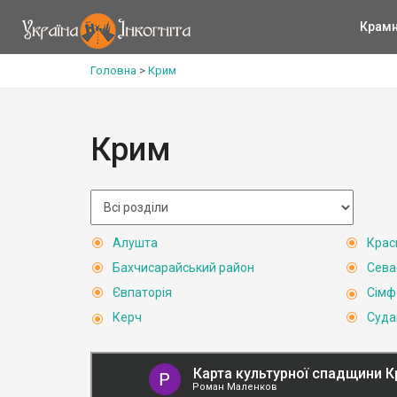
Крам
Головна
>
Крим
Крим
Алушта
Крас
Бахчисарайський район
Сева
Євпаторія
Сімф
Керч
Суда