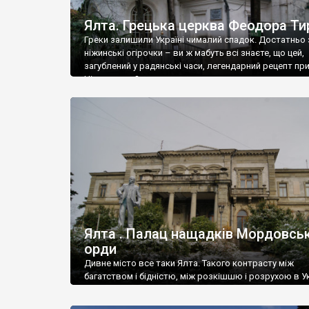
Ялта. Грецька церква Феодора Ти
Греки залишили Україні чималий спадок. Достатньо 
ніжинські огірочки – ви ж мабуть всі знаєте, що цей,
загублений у радянські часи, легендарний рецепт пр
Ніжин греки?
Ялта . Палац нащадків Мордовськ
орди
Дивне місто все таки Ялта. Такого контрасту між
багатством і бідністю, між розкішшю і розрухою в Ук
більше не знайдеш.