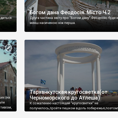
Богом дана Феодосія. Місто Ч.2
одиться
Друга частина звіту про "Богом дану" Феодосію буде 
менш насиченою ніж перша.
Тарханкутская кругосветка(от
Черноморского до Атлеша)
ших (на
але
К сожалению настоящей "кругосветки" не
тивізм,
получилось,пройти пешком вдоль побережья,поэтом
совершали радиальные вылазки из Оленевки.