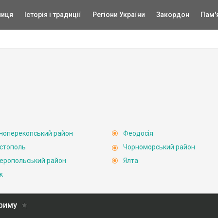
ниця
Історія і традиції
Регіони України
Закордон
Пам'
ноперекопський район
Феодосія
стополь
Чорноморський район
еропольський район
Ялта
к