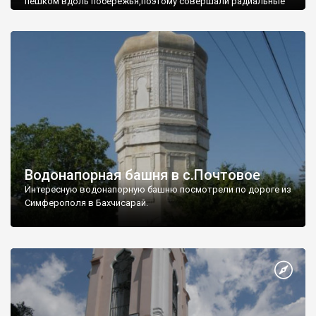
пешком вдоль побережья,поэтому совершали радиальные
вылазки из Оленевки.
Водонапорная башня в с.Почтовое
Интересную водонапорную башню посмотрели по дороге из
Симферополя в Бахчисарай.