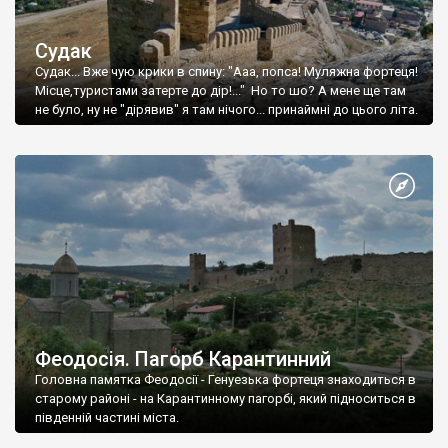
Судак
Судак... Вже чую крики в спину: "Ааа, попса! Муляжна фортеця!
Місце,туристами затерте до дір!..." Но то шо? А мене ще там
не було, ну не "дірявив" я там нічого... принаймні до цього літа.
Феодосія. Пагорб Карантинний
Головна памятка Феодосії - Генуезька фортеця знаходиться в
старому районі - на Карантинному пагорбі, який підноситься в
південній частині міста.