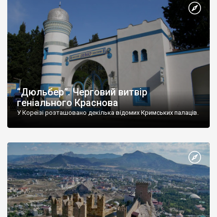
“Дюльбер”. Черговий витвір
геніального Краснова
У Кореїзі розташовано декілька відомих Кримських палаців.