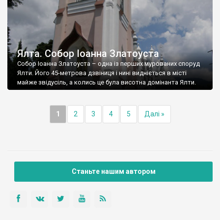
Ялта. Собор Іоанна Златоуста
Собор Іоанна Златоуста – одна із перших мурованих споруд
Ялти. Його 45-метрова дзвіниця і нині видніється в місті
майже звідусіль, а колись це була висотна домінанта Ялти.
1
2
3
4
5
Далі »
Станьте нашим автором