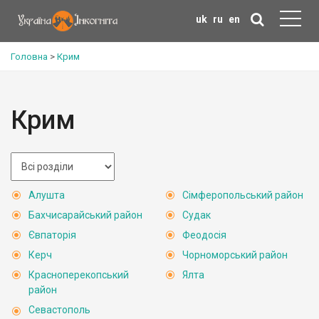
uk
ru
en
Головна
>
Крим
Крим
Алушта
Сімферопольський район
Бахчисарайський район
Судак
Євпаторія
Феодосія
Керч
Чорноморський район
Красноперекопський
Ялта
район
Севастополь