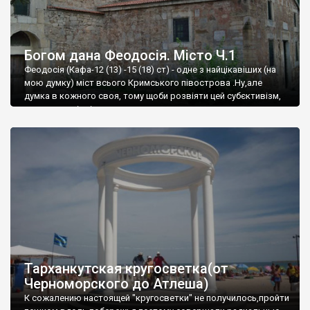
Богом дана Феодосія. Місто Ч.1
Феодосія (Кафа-12 (13) -15 (18) ст) - одне з найцікавіших (на
мою думку) міст всього Кримського півострова .Ну,але
думка в кожного своя, тому щоби розвіяти цей субєктивізм,
запрошую відвідати це
Тарханкутская кругосветка(от
Черноморского до Атлеша)
К сожалению настоящей "кругосветки" не получилось,пройти