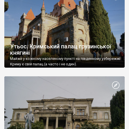
Утьос. Кримський палац грузинської
княгині
Майже у кожному населеному пункті на південному узбережжі
Криму є свій палац (а часто і не один).