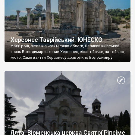
Херсонес Таврійський. ЮНЕСКО
У 988 році, після кількох місяців облоги, Великий київський
князь Володимир захопив Херсонес, візантійське, на той час,
місто. Саме взяття Херсонесу дозволило Володимиру
диктувати свої умови візантійському імператору Василю ІІ, та
одружитися з його дочкою Ганною. Цього ж року, в
Херсонесі Володимир-язичник, став Василем-християнином.
А потім було Хрещення Русі. На честь Херсонесу Таврійського
названо місто […]
Ялта. Вірменська церква Святої Ріпсіме