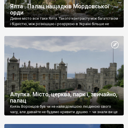
Ялта . Палац нащадків Мордовської
орди
Дивне місто все таки Ялта. Такого контрасту між багатством
і бідністю, між розкішшю і розрухою в Україні більше не
знайдеш.
Алупка. Місто, церква, парк і, звичайно,
палац
Князь Воронцов був чи не найвідомішою людиною свого
часу, але давайте не будемо кривити душею – чи знали ви це
прізвище до відвідин Алупки? Мабуть все таки ні.