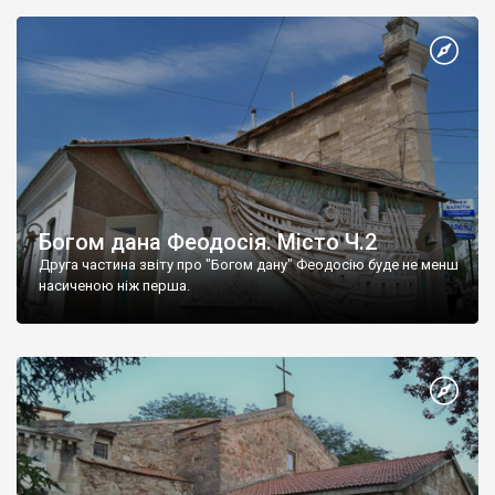
Богом дана Феодосія. Місто Ч.2
Друга частина звіту про "Богом дану" Феодосію буде не менш
насиченою ніж перша.