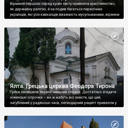
Вірменія першою серед країн світу прийняла християнство,
як державну релігію, й на подив багатьох пересічних
українців, які усіх кавказців вважають мусульманами, вірмени
є відданими вірянами Христа
Ялта. Грецька церква Феодора Тирона
Греки залишили Україні чималий спадок. Достатньо згадати
ніжинські огірочки – ви ж мабуть всі знаєте, що цей,
загублений у радянські часи, легендарний рецепт привезли у
Ніжин греки?