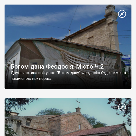
Богом дана Феодосія. Місто Ч.2
Друга частина звіту про "Богом дану" Феодосію буде не менш
насиченою ніж перша.