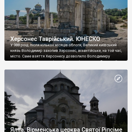
Херсонес Таврійський. ЮНЕСКО
У 988 році, після кількох місяців облоги, Великий київський
князь Володимир захопив Херсонес, візантійське, на той час,
місто. Саме взяття Херсонесу дозволило Володимиру
диктувати свої умови візантійському імператору Василю ІІ, та
одружитися з його дочкою Ганною. Цього ж року, в
Херсонесі Володимир-язичник, став Василем-християнином.
А потім було Хрещення Русі. На честь Херсонесу Таврійського
названо місто […]
Ялта. Вірменська церква Святої Ріпсіме