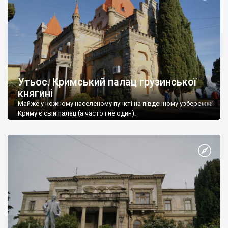
Утьос. Кримський палац грузинської
княгині
Майже у кожному населеному пункті на південному узбережжі
Криму є свій палац (а часто і не один).