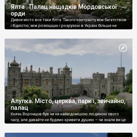
Ялта . Палац нащадків Мордовської
орди
Дивне місто все таки Ялта. Такого контрасту між багатством
і бідністю, між розкішшю і розрухою в Україні більше не
знайдеш.
Алупка. Місто, церква, парк і, звичайно,
палац
Князь Воронцов був чи не найвідомішою людиною свого
часу, але давайте не будемо кривити душею – чи знали ви це
прізвище до відвідин Алупки? Мабуть все таки ні.