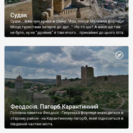
Судак
Судак... Вже чую крики в спину: "Ааа, попса! Муляжна фортеця!
Місце,туристами затерте до дір!..." Но то шо? А мене ще там
не було, ну не "дірявив" я там нічого... принаймні до цього літа.
Феодосія. Пагорб Карантинний
Головна памятка Феодосії - Генуезька фортеця знаходиться в
старому районі - на Карантинному пагорбі, який підноситься в
південній частині міста.