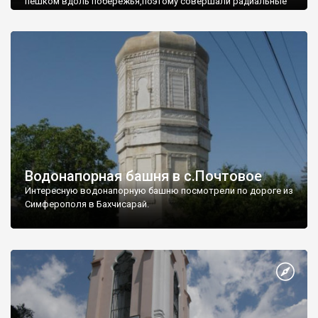
пешком вдоль побережья,поэтому совершали радиальные
вылазки из Оленевки.
Водонапорная башня в с.Почтовое
Интересную водонапорную башню посмотрели по дороге из
Симферополя в Бахчисарай.