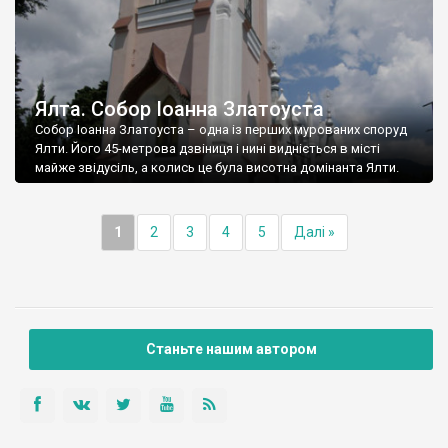
Ялта. Собор Іоанна Златоуста
Собор Іоанна Златоуста – одна із перших мурованих споруд
Ялти. Його 45-метрова дзвіниця і нині видніється в місті
майже звідусіль, а колись це була висотна домінанта Ялти.
1
2
3
4
5
Далі »
Станьте нашим автором