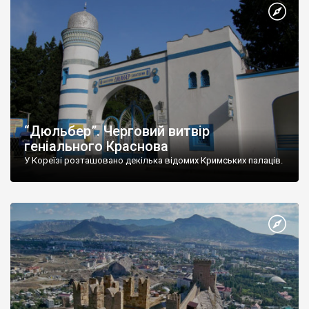
“Дюльбер”. Черговий витвір
геніального Краснова
У Кореїзі розташовано декілька відомих Кримських палаців.