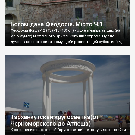
Богом дана Феодосія. Місто Ч.1
Феодосія (Кафа-12 (13) -15 (18) ст) - одне з найцікавіших (на
мою думку) міст всього Кримського півострова .Ну,але
думка в кожного своя, тому щоби розвіяти цей субєктивізм,
запрошую відвідати це
Тарханкутская кругосветка(от
Черноморского до Атлеша)
К сожалению настоящей "кругосветки" не получилось,пройти