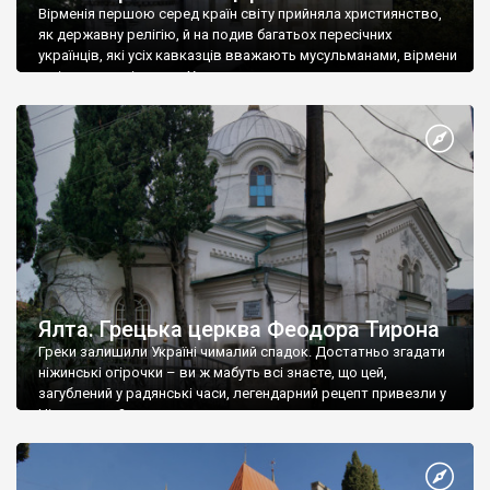
Вірменія першою серед країн світу прийняла християнство,
як державну релігію, й на подив багатьох пересічних
українців, які усіх кавказців вважають мусульманами, вірмени
є відданими вірянами Христа
Ялта. Грецька церква Феодора Тирона
Греки залишили Україні чималий спадок. Достатньо згадати
ніжинські огірочки – ви ж мабуть всі знаєте, що цей,
загублений у радянські часи, легендарний рецепт привезли у
Ніжин греки?