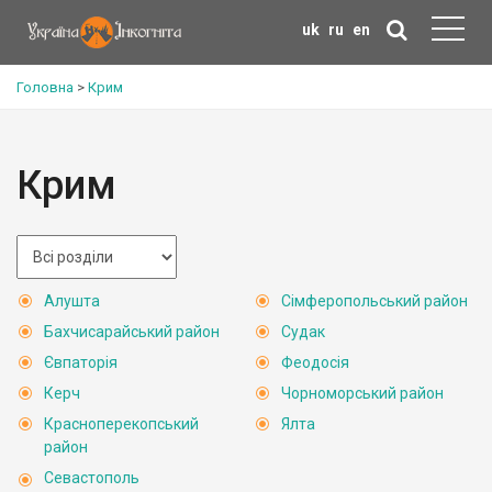
uk
ru
en
Головна
>
Крим
Крим
Алушта
Сімферопольський район
Бахчисарайський район
Судак
Євпаторія
Феодосія
Керч
Чорноморський район
Красноперекопський
Ялта
район
Севастополь