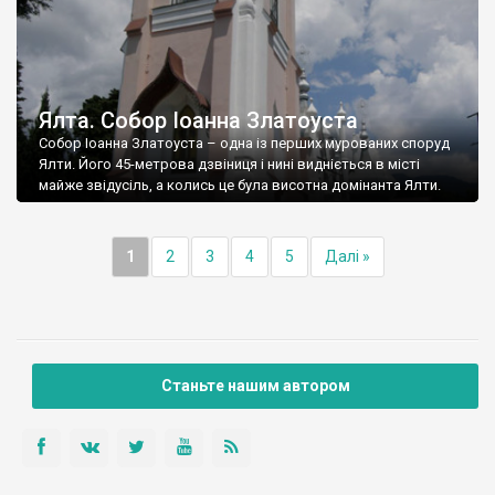
Ялта. Собор Іоанна Златоуста
Собор Іоанна Златоуста – одна із перших мурованих споруд
Ялти. Його 45-метрова дзвіниця і нині видніється в місті
майже звідусіль, а колись це була висотна домінанта Ялти.
1
2
3
4
5
Далі »
Станьте нашим автором