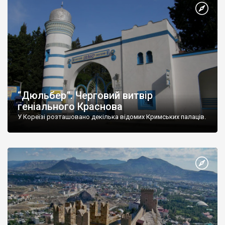
“Дюльбер”. Черговий витвір
геніального Краснова
У Кореїзі розташовано декілька відомих Кримських палаців.