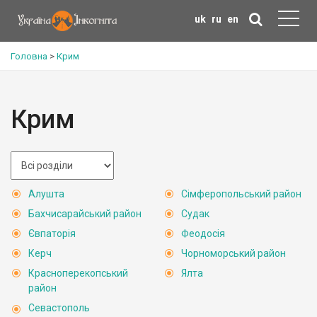
uk
ru
en
Головна
>
Крим
Крим
Алушта
Сімферопольський район
Бахчисарайський район
Судак
Євпаторія
Феодосія
Керч
Чорноморський район
Красноперекопський
Ялта
район
Севастополь