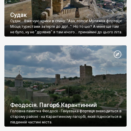
Судак
Судак... Вже чую крики в спину: "Ааа, попса! Муляжна фортеця!
Місце,туристами затерте до дір!..." Но то шо? А мене ще там
не було, ну не "дірявив" я там нічого... принаймні до цього літа.
Феодосія. Пагорб Карантинний
Головна памятка Феодосії - Генуезька фортеця знаходиться в
старому районі - на Карантинному пагорбі, який підноситься в
південній частині міста.