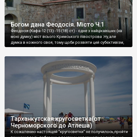
Богом дана Феодосія. Місто Ч.1
Феодосія (Кафа-12 (13) -15 (18) ст) - одне з найцікавіших (на
мою думку) міст всього Кримського півострова .Ну,але
думка в кожного своя, тому щоби розвіяти цей субєктивізм,
запрошую відвідати це
Тарханкутская кругосветка(от
Черноморского до Атлеша)
К сожалению настоящей "кругосветки" не получилось,пройти