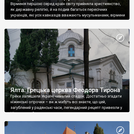
Вірменія першою серед країн світу прийняла християнство,
як державну релігію, й на подив багатьох пересічних
українців, які усіх кавказців вважають мусульманами, вірмени
є відданими вірянами Христа
Ялта. Грецька церква Феодора Тирона
Греки залишили Україні чималий спадок. Достатньо згадати
ніжинські огірочки – ви ж мабуть всі знаєте, що цей,
загублений у радянські часи, легендарний рецепт привезли у
Ніжин греки?