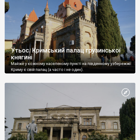
Утьос. Кримський палац грузинської
княгині
Майже у кожному населеному пункті на південному узбережжі
Криму є свій палац (а часто і не один).