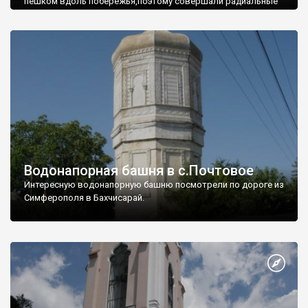
пешком вдоль побережья,поэтому совершали радиальные
вылазки из Оленевки.
Водонапорная башня в с.Почтовое
Интересную водонапорную башню посмотрели по дороге из
Симферополя в Бахчисарай.