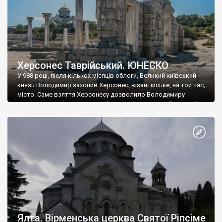
Херсонес Таврійський. ЮНЕСКО
У 988 році, після кількох місяців облоги, Великий київський
князь Володимир захопив Херсонес, візантійське, на той час,
місто. Саме взяття Херсонесу дозволило Володимиру
диктувати свої умови візантійському імператору Василю ІІ, та
одружитися з його дочкою Ганною. Цього ж року, в
Херсонесі Володимир-язичник, став Василем-християнином.
А потім було Хрещення Русі. На честь Херсонесу Таврійського
названо місто […]
Ялта. Вірменська церква Святої Ріпсіме