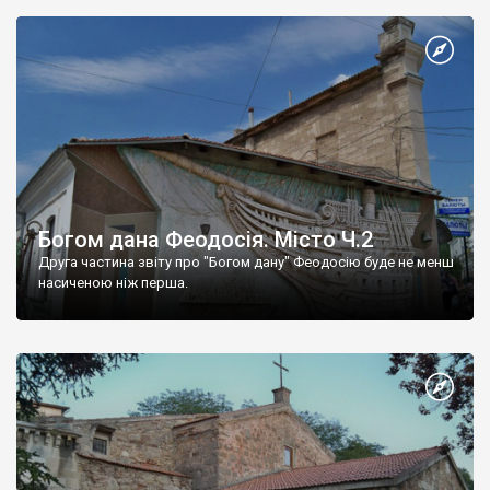
Богом дана Феодосія. Місто Ч.2
Друга частина звіту про "Богом дану" Феодосію буде не менш
насиченою ніж перша.