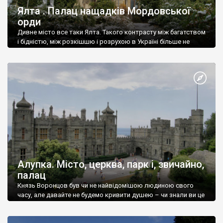
Ялта . Палац нащадків Мордовської
орди
Дивне місто все таки Ялта. Такого контрасту між багатством
і бідністю, між розкішшю і розрухою в Україні більше не
знайдеш.
Алупка. Місто, церква, парк і, звичайно,
палац
Князь Воронцов був чи не найвідомішою людиною свого
часу, але давайте не будемо кривити душею – чи знали ви це
прізвище до відвідин Алупки? Мабуть все таки ні.