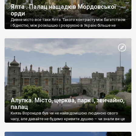
Ялта . Палац нащадків Мордовської
орди
Дивне місто все таки Ялта. Такого контрасту між багатством
і бідністю, між розкішшю і розрухою в Україні більше не
знайдеш.
Алупка. Місто, церква, парк і, звичайно,
палац
Князь Воронцов був чи не найвідомішою людиною свого
часу, але давайте не будемо кривити душею – чи знали ви це
прізвище до відвідин Алупки? Мабуть все таки ні.