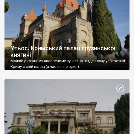
Утьос. Кримський палац грузинської
княгині
Майже у кожному населеному пункті на південному узбережжі
Криму є свій палац (а часто і не один).