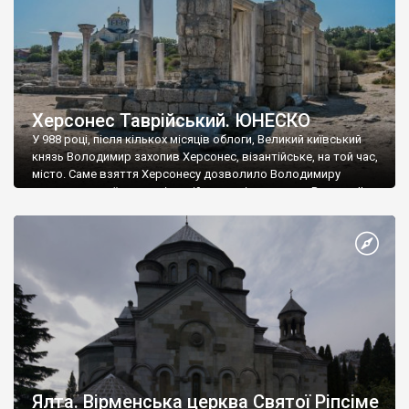
Херсонес Таврійський. ЮНЕСКО
У 988 році, після кількох місяців облоги, Великий київський
князь Володимир захопив Херсонес, візантійське, на той час,
місто. Саме взяття Херсонесу дозволило Володимиру
диктувати свої умови візантійському імператору Василю ІІ, та
одружитися з його дочкою Ганною. Цього ж року, в
Херсонесі Володимир-язичник, став Василем-християнином.
А потім було Хрещення Русі. На честь Херсонесу Таврійського
названо місто […]
Ялта. Вірменська церква Святої Ріпсіме