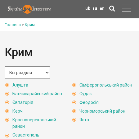
uk
ru
en
Головна
>
Крим
Крим
Алушта
Сімферопольський район
Бахчисарайський район
Судак
Євпаторія
Феодосія
Керч
Чорноморський район
Красноперекопський
Ялта
район
Севастополь