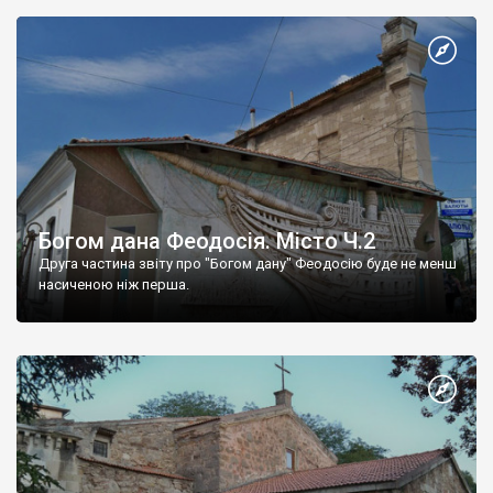
Богом дана Феодосія. Місто Ч.2
Друга частина звіту про "Богом дану" Феодосію буде не менш
насиченою ніж перша.