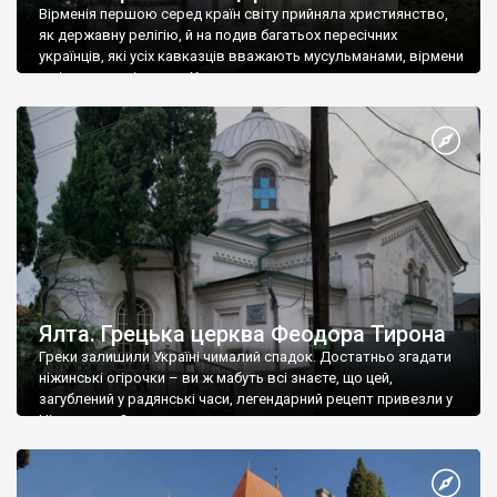
Вірменія першою серед країн світу прийняла християнство,
як державну релігію, й на подив багатьох пересічних
українців, які усіх кавказців вважають мусульманами, вірмени
є відданими вірянами Христа
Ялта. Грецька церква Феодора Тирона
Греки залишили Україні чималий спадок. Достатньо згадати
ніжинські огірочки – ви ж мабуть всі знаєте, що цей,
загублений у радянські часи, легендарний рецепт привезли у
Ніжин греки?