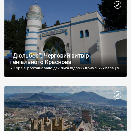
“Дюльбер”. Черговий витвір
геніального Краснова
У Кореїзі розташовано декілька відомих Кримських палаців.