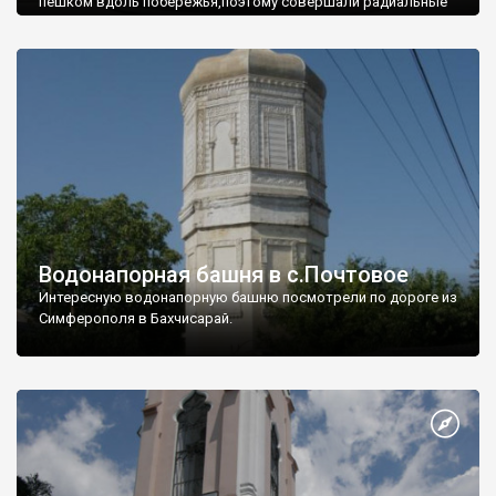
пешком вдоль побережья,поэтому совершали радиальные
вылазки из Оленевки.
Водонапорная башня в с.Почтовое
Интересную водонапорную башню посмотрели по дороге из
Симферополя в Бахчисарай.