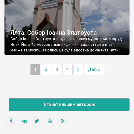
Ялта. Собор Іоанна Златоуста
Собор Іоанна Златоуста – одна із перших мурованих споруд
Ялти. Його 45-метрова дзвіниця і нині видніється в місті
майже звідусіль, а колись це була висотна домінанта Ялти.
1
2
3
4
5
Далі »
Станьте нашим автором