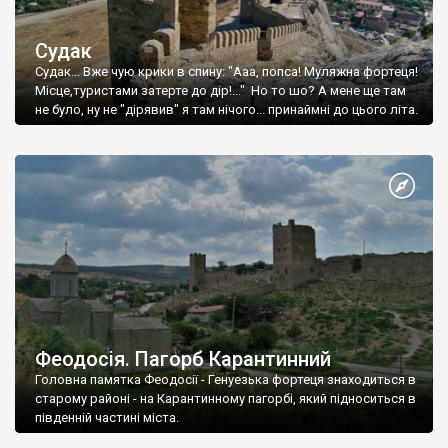
Судак
Судак... Вже чую крики в спину: "Ааа, попса! Муляжна фортеця!
Місце,туристами затерте до дір!..." Но то шо? А мене ще там
не було, ну не "дірявив" я там нічого... принаймні до цього літа.
Феодосія. Пагорб Карантинний
Головна памятка Феодосії - Генуезька фортеця знаходиться в
старому районі - на Карантинному пагорбі, який підноситься в
південній частині міста.