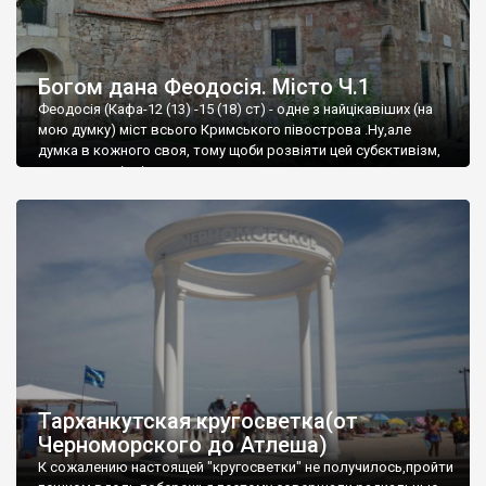
Богом дана Феодосія. Місто Ч.1
Феодосія (Кафа-12 (13) -15 (18) ст) - одне з найцікавіших (на
мою думку) міст всього Кримського півострова .Ну,але
думка в кожного своя, тому щоби розвіяти цей субєктивізм,
запрошую відвідати це
Тарханкутская кругосветка(от
Черноморского до Атлеша)
К сожалению настоящей "кругосветки" не получилось,пройти