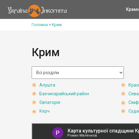
Крам
Головна
>
Крим
Крим
Алушта
Крас
Бахчисарайський район
Сева
Євпаторія
Сімф
Керч
Суда