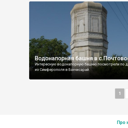
Водонапорная башня в с.Почтово
Интересную водонапорную башню посмотрели по д
из Симферополя в Бахчисарай.
1
Про 