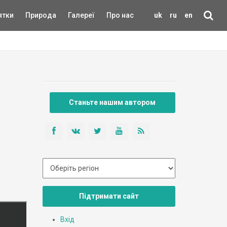
ятки
Природа
Галереї
Про нас
uk
ru
en
Станьте нашим автором
Підтримати сайт
Вхід