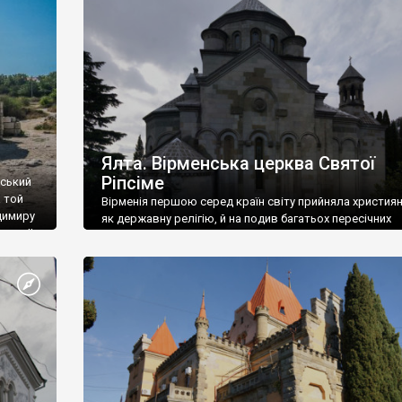
ефактів
називаються «повстяками» (postaki)…” “Вино. Крим
єкту
виробляє відмінне вино і його вдосталь: воно все ду
го».
легке біле і дуже […]
ти та
Ялта. Вірменська церква Святої
Ріпсіме
вський
 той
Вірменія першою серед країн світу прийняла христия
димиру
як державну релігію, й на подив багатьох пересічних
илю ІІ,
українців, які усіх кавказців вважають мусульманами,
 в
вірмени є відданими вірянами Христа