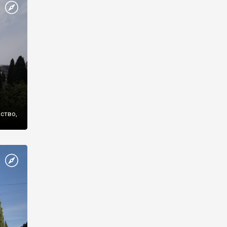
же
нство,