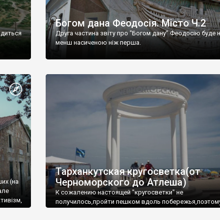
Богом дана Феодосія. Місто Ч.2
одиться
Друга частина звіту про "Богом дану" Феодосію буде 
менш насиченою ніж перша.
Тарханкутская кругосветка(от
Черноморского до Атлеша)
ших (на
але
К сожалению настоящей "кругосветки" не
тивізм,
получилось,пройти пешком вдоль побережья,поэтом
совершали радиальные вылазки из Оленевки.