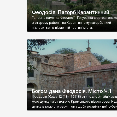
Феодосія. Пагорб Карантинний
Головна памятка Феодосії - Генуезька фортеця знах
в старому районі - на Карантинному пагорбі, який
підноситься в південній частині міста.
Богом дана Феодосія. Місто Ч.1
Феодосія (Кафа-12 (13) -15 (18) ст) - одне з найцікаві
мою думку) міст всього Кримського півострова .Ну,
думка в кожного своя, тому щоби розвіяти цей субєк
запрошую відвідати це