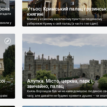
рона
Утьос. Кримський палац грузинськ
княгині
згадати
Майже у кожному населеному пункті на південному
ивезли у
узбережжі Криму є свій палац (а часто і не один).
ої
Алупка. Місто, церква, парк і,
звичайно, палац
Князь Воронцов був чи не найвідомішою людиною св
раїні
часу, але давайте не будемо кривити душею – чи знал
це прізвище до відвідин Алупки? Мабуть все таки ні.