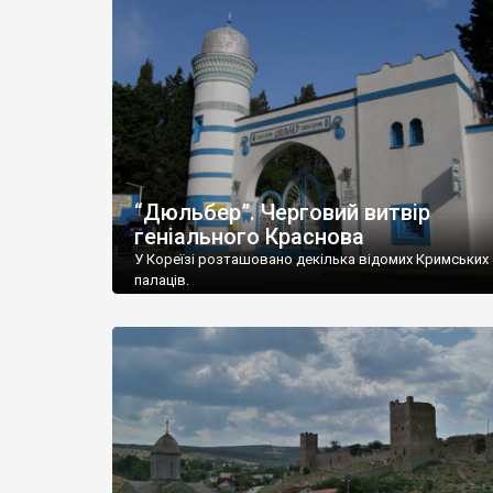
“Дюльбер”. Черговий витвір
геніального Краснова
У Кореїзі розташовано декілька відомих Кримських
палаців.