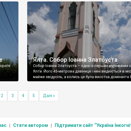
е
Ялта. Собор Іоанна Златоуста
ороге
Собор Іоанна Златоуста – одна із перших мурованих 
Ялти. Його 45-метрова дзвіниця і нині видніється в міс
майже звідусіль, а колись це була висотна домінанта 
2
3
4
5
Далі »
нас
Стати автором
Підтримати сайт “Україна Інкогні