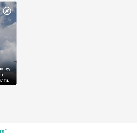
споруд
ті
Ялти.
та”