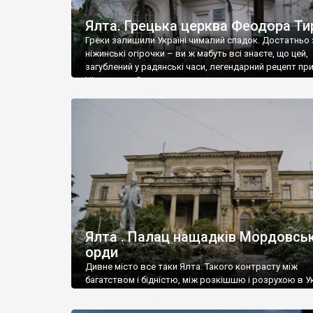
Ялта. Грецька церква Феодора Ти
Греки залишили Україні чималий спадок. Достатньо 
ніжинські огірочки – ви ж мабуть всі знаєте, що цей,
загублений у радянські часи, легендарний рецепт пр
Ніжин греки?
Ялта . Палац нащадків Мордовськ
орди
Дивне місто все таки Ялта. Такого контрасту між
багатством і бідністю, між розкішшю і розрухою в Ук
більше не знайдеш.