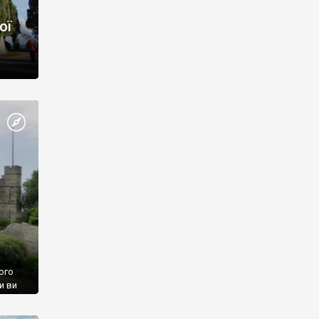
ої
ого
и ви