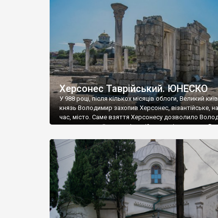
музею «Новгородський музей-заповідник» сотні арт
візантійської доби. Раритети викрадені з фондів об’
культурної спадщини ЮНЕСКО «Херсонеса Таврійсько
Офіційно – на виставку «Золото Візантії», але експер
влада в Україні вважають це лише […]
Херсонес Таврійський. ЮНЕСКО
У 988 році, після кількох місяців облоги, Великий киї
князь Володимир захопив Херсонес, візантійське, на
час, місто. Саме взяття Херсонесу дозволило Воло
диктувати свої умови візантійському імператору Вас
та одружитися з його дочкою Ганною. Цього ж року,
Херсонесі Володимир-язичник, став Василем-
християнином. А потім було Хрещення Русі. На честь
Херсонесу Таврійського названо місто […]