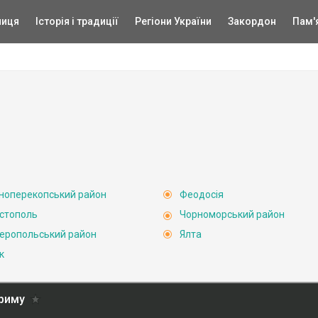
ниця
Історія і традиції
Регіони України
Закордон
Пам'
ноперекопський район
Феодосія
стополь
Чорноморський район
еропольський район
Ялта
к