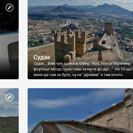
Судак
Судак... Вже чую крики в спину: "Ааа, попса! Муляжна
фортеця! Місце,туристами затерте до дір!..." Но то шо
мене ще там не було, ну не "дірявив" я там нічого...
принаймні до цього літа.