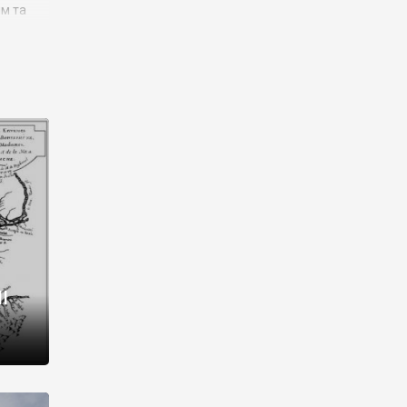
им та
ора і
є
го типу,
ей-
рний
ста:
 райони
від 2
I
і,
рукти,
 котрі