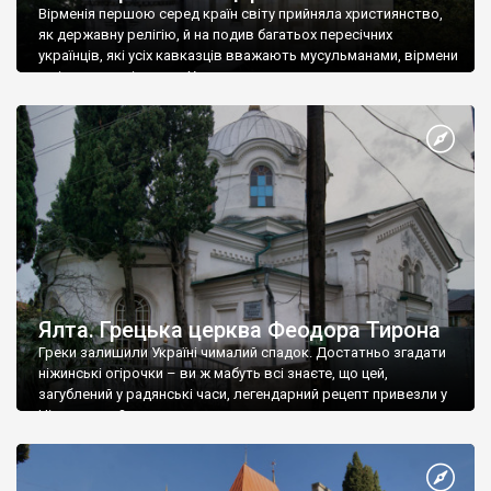
Вірменія першою серед країн світу прийняла християнство,
як державну релігію, й на подив багатьох пересічних
українців, які усіх кавказців вважають мусульманами, вірмени
є відданими вірянами Христа
Ялта. Грецька церква Феодора Тирона
Греки залишили Україні чималий спадок. Достатньо згадати
ніжинські огірочки – ви ж мабуть всі знаєте, що цей,
загублений у радянські часи, легендарний рецепт привезли у
Ніжин греки?