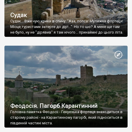
Судак
Судак... Вже чую крики в спину: "Ааа, попса! Муляжна фортеця!
Місце,туристами затерте до дір!..." Но то шо? А мене ще там
не було, ну не "дірявив" я там нічого... принаймні до цього літа.
Феодосія. Пагорб Карантинний
Головна памятка Феодосії - Генуезька фортеця знаходиться в
старому районі - на Карантинному пагорбі, який підноситься в
південній частині міста.