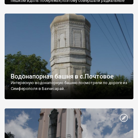
пешком вдоль побережья,поэтому совершали радиальные
вылазки из Оленевки.
Водонапорная башня в с.Почтовое
Интересную водонапорную башню посмотрели по дороге из
Симферополя в Бахчисарай.