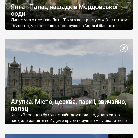
Ялта . Палац нащадків Мордовської
орди
Дивне місто все таки Ялта. Такого контрасту між багатством
і бідністю, між розкішшю і розрухою в Україні більше не
знайдеш.
Алупка. Місто, церква, парк і, звичайно,
палац
Князь Воронцов був чи не найвідомішою людиною свого
часу, але давайте не будемо кривити душею – чи знали ви це
прізвище до відвідин Алупки? Мабуть все таки ні.