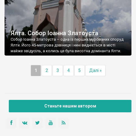
Ялта. Собор Іоанна Златоуста
Собор Іоанна Златоуста – одна із перших мурованих споруд
Ялти. Його 45-метрова дзвіниця і нині видніється в місті
майже звідусіль, а колись це була висотна домінанта Ялти.
1
2
3
4
5
Далі »
Станьте нашим автором