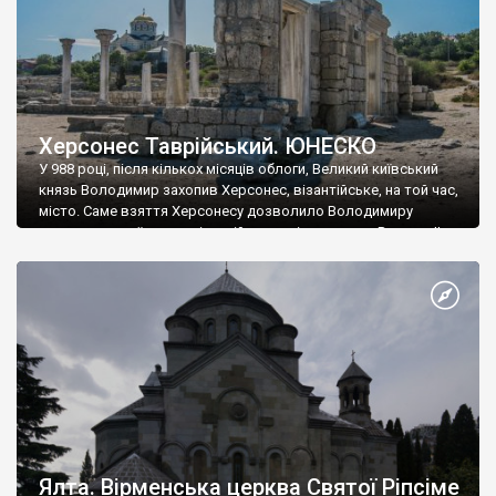
Херсонес Таврійський. ЮНЕСКО
У 988 році, після кількох місяців облоги, Великий київський
князь Володимир захопив Херсонес, візантійське, на той час,
місто. Саме взяття Херсонесу дозволило Володимиру
диктувати свої умови візантійському імператору Василю ІІ, та
одружитися з його дочкою Ганною. Цього ж року, в
Херсонесі Володимир-язичник, став Василем-християнином.
А потім було Хрещення Русі. На честь Херсонесу Таврійського
названо місто […]
Ялта. Вірменська церква Святої Ріпсіме