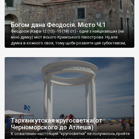
Богом дана Феодосія. Місто Ч.1
Феодосія (Кафа-12 (13) -15 (18) ст) - одне з найцікавіших (на
мою думку) міст всього Кримського півострова .Ну,але
думка в кожного своя, тому щоби розвіяти цей субєктивізм,
запрошую відвідати це
Тарханкутская кругосветка(от
Черноморского до Атлеша)
К сожалению настоящей "кругосветки" не получилось,пройти