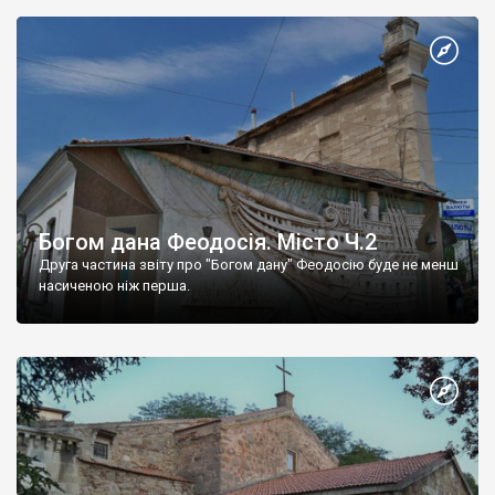
Богом дана Феодосія. Місто Ч.2
Друга частина звіту про "Богом дану" Феодосію буде не менш
насиченою ніж перша.