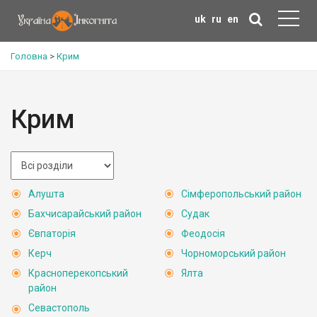
uk
ru
en
Головна
>
Крим
Крим
Алушта
Сімферопольський район
Бахчисарайський район
Судак
Євпаторія
Феодосія
Керч
Чорноморський район
Красноперекопський
Ялта
район
Севастополь