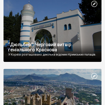
“Дюльбер”. Черговий витвір
геніального Краснова
У Кореїзі розташовано декілька відомих Кримських палаців.