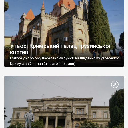
Утьос. Кримський палац грузинської
княгині
Майже у кожному населеному пункті на південному узбережжі
Криму є свій палац (а часто і не один).