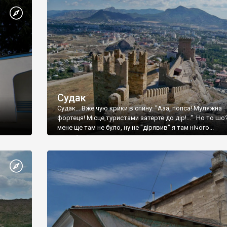
Судак
Судак... Вже чую крики в спину: "Ааа, попса! Муляжна
фортеця! Місце,туристами затерте до дір!..." Но то шо
мене ще там не було, ну не "дірявив" я там нічого...
принаймні до цього літа.