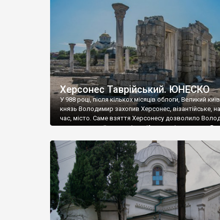
музею «Новгородський музей-заповідник» сотні арт
візантійської доби. Раритети викрадені з фондів об’
культурної спадщини ЮНЕСКО «Херсонеса Таврійсько
Офіційно – на виставку «Золото Візантії», але експер
влада в Україні вважають це лише […]
Херсонес Таврійський. ЮНЕСКО
У 988 році, після кількох місяців облоги, Великий киї
князь Володимир захопив Херсонес, візантійське, на
час, місто. Саме взяття Херсонесу дозволило Воло
диктувати свої умови візантійському імператору Вас
та одружитися з його дочкою Ганною. Цього ж року,
Херсонесі Володимир-язичник, став Василем-
християнином. А потім було Хрещення Русі. На честь
Херсонесу Таврійського названо місто […]