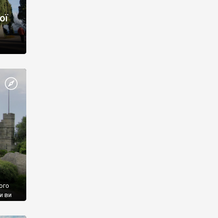
ої
ого
и ви