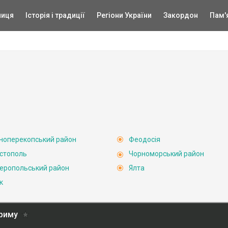
ниця
Історія і традиції
Регіони України
Закордон
Пам'
ноперекопський район
Феодосія
стополь
Чорноморський район
еропольський район
Ялта
к