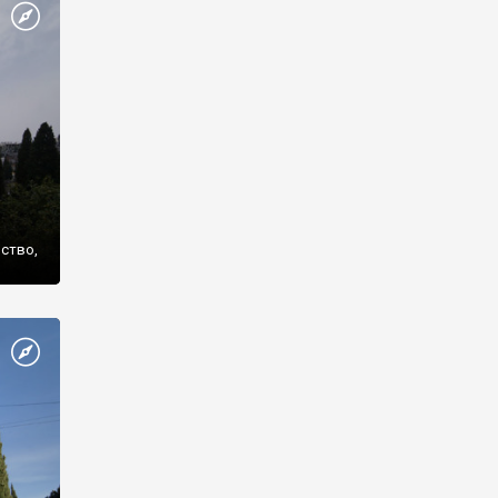
же
нство,