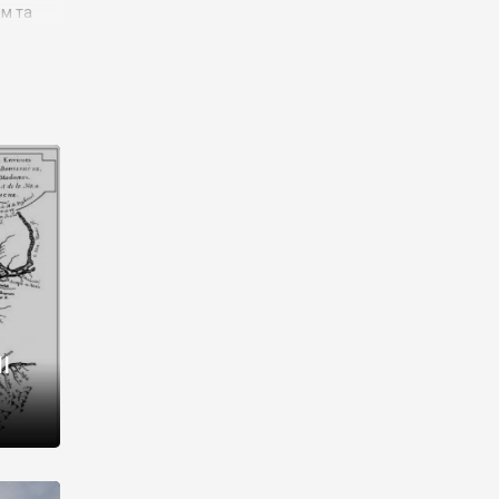
им та
ора і
є
го типу,
ей-
рний
ста:
 райони
від 2
I
і,
рукти,
 котрі