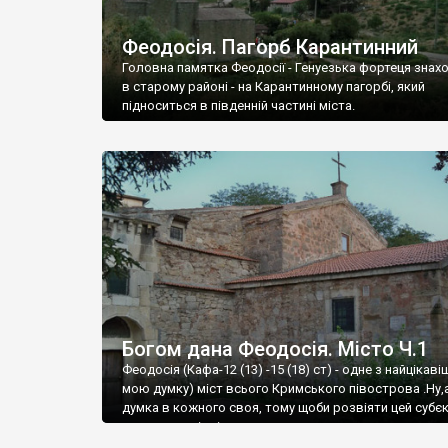
Феодосія. Пагорб Карантинний
Головна памятка Феодосії - Генуезька фортеця знах
в старому районі - на Карантинному пагорбі, який
підноситься в південній частині міста.
Богом дана Феодосія. Місто Ч.1
Феодосія (Кафа-12 (13) -15 (18) ст) - одне з найцікаві
мою думку) міст всього Кримського півострова .Ну,
думка в кожного своя, тому щоби розвіяти цей субєк
запрошую відвідати це