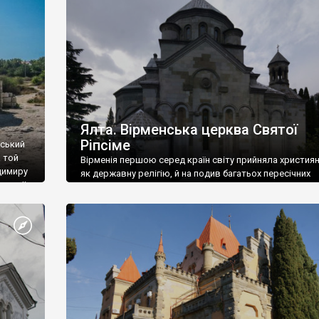
ефактів
називаються «повстяками» (postaki)…” “Вино. Крим
єкту
виробляє відмінне вино і його вдосталь: воно все ду
го».
легке біле і дуже […]
ти та
Ялта. Вірменська церква Святої
Ріпсіме
вський
 той
Вірменія першою серед країн світу прийняла христия
димиру
як державну релігію, й на подив багатьох пересічних
илю ІІ,
українців, які усіх кавказців вважають мусульманами,
 в
вірмени є відданими вірянами Христа