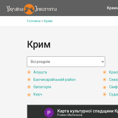
Крам
Головна
>
Крим
Крим
Алушта
Крас
Бахчисарайський район
Сева
Євпаторія
Сімф
Керч
Суда