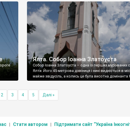
е
Ялта. Собор Іоанна Златоуста
ороге
Собор Іоанна Златоуста – одна із перших мурованих 
Ялти. Його 45-метрова дзвіниця і нині видніється в міс
майже звідусіль, а колись це була висотна домінанта 
2
3
4
5
Далі »
нас
Стати автором
Підтримати сайт “Україна Інкогні