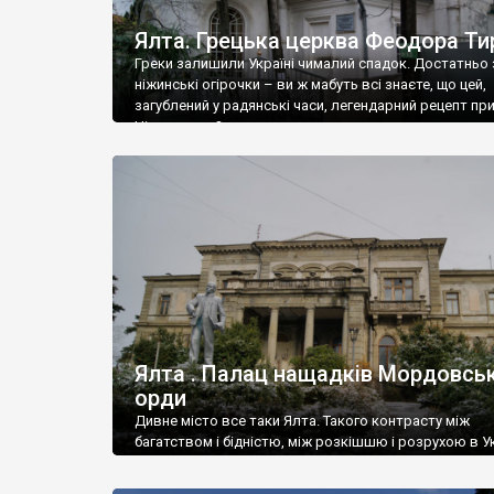
Ялта. Грецька церква Феодора Ти
Греки залишили Україні чималий спадок. Достатньо 
ніжинські огірочки – ви ж мабуть всі знаєте, що цей,
загублений у радянські часи, легендарний рецепт пр
Ніжин греки?
Ялта . Палац нащадків Мордовськ
орди
Дивне місто все таки Ялта. Такого контрасту між
багатством і бідністю, між розкішшю і розрухою в Ук
більше не знайдеш.