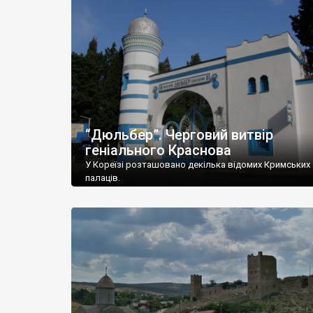
“Дюльбер”. Черговий витвір
геніального Краснова
У Кореїзі розташовано декілька відомих Кримських
палаців.