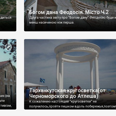
Богом дана Феодосія. Місто Ч.2
одиться
Друга частина звіту про "Богом дану" Феодосію буде 
менш насиченою ніж перша.
Тарханкутская кругосветка(от
Черноморского до Атлеша)
ших (на
але
К сожалению настоящей "кругосветки" не
тивізм,
получилось,пройти пешком вдоль побережья,поэтом
совершали радиальные вылазки из Оленевки.