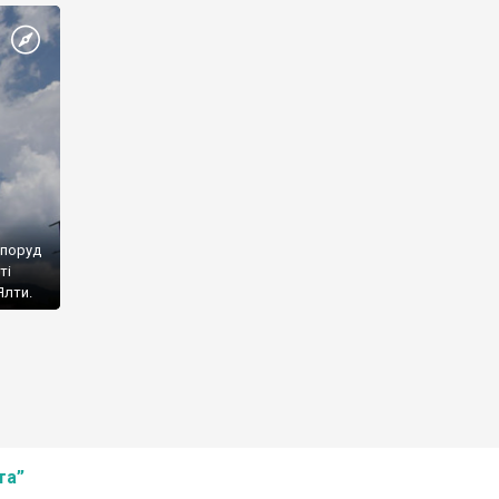
споруд
ті
Ялти.
та”