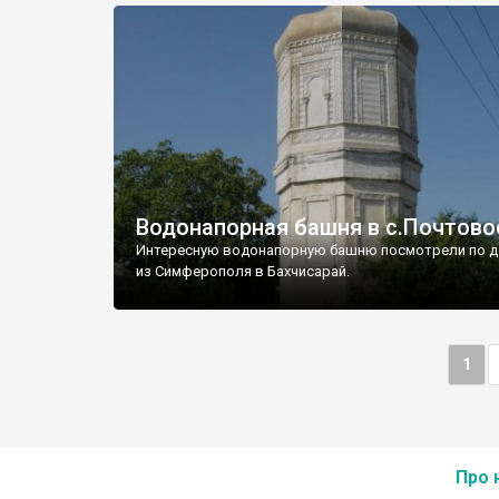
Водонапорная башня в с.Почтово
Интересную водонапорную башню посмотрели по д
из Симферополя в Бахчисарай.
1
Про 