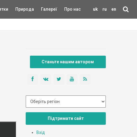
ятки
Природа
Галереї
Про нас
uk
ru
en
Станьте нашим автором
Підтримати сайт
Вхід