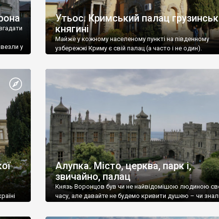
рона
Утьос. Кримський палац грузинськ
княгині
згадати
Майже у кожному населеному пункті на південному
ивезли у
узбережжі Криму є свій палац (а часто і не один).
ої
Алупка. Місто, церква, парк і,
звичайно, палац
Князь Воронцов був чи не найвідомішою людиною св
раїні
часу, але давайте не будемо кривити душею – чи знал
це прізвище до відвідин Алупки? Мабуть все таки ні.