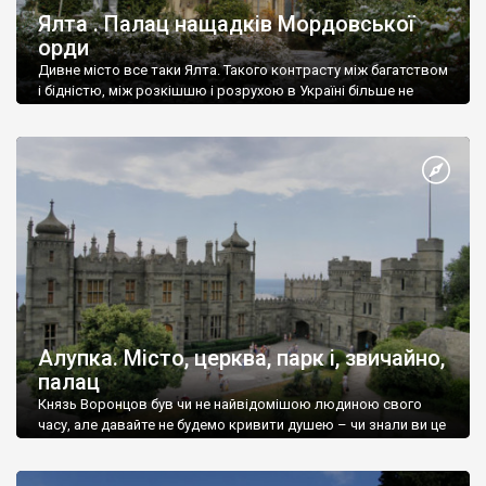
Ялта . Палац нащадків Мордовської
орди
Дивне місто все таки Ялта. Такого контрасту між багатством
і бідністю, між розкішшю і розрухою в Україні більше не
знайдеш.
Алупка. Місто, церква, парк і, звичайно,
палац
Князь Воронцов був чи не найвідомішою людиною свого
часу, але давайте не будемо кривити душею – чи знали ви це
прізвище до відвідин Алупки? Мабуть все таки ні.