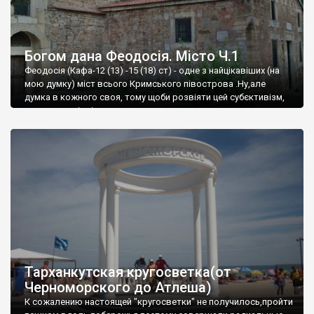
Богом дана Феодосія. Місто Ч.1
Феодосія (Кафа-12 (13) -15 (18) ст) - одне з найцікавіших (на
мою думку) міст всього Кримського півострова .Ну,але
думка в кожного своя, тому щоби розвіяти цей субєктивізм,
запрошую відвідати це
Тарханкутская кругосветка(от
Черноморского до Атлеша)
К сожалению настоящей "кругосветки" не получилось,пройти