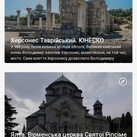
Херсонес Таврійський. ЮНЕСКО
У 988 році, після кількох місяців облоги, Великий київський
князь Володимир захопив Херсонес, візантійське, на той час,
місто. Саме взяття Херсонесу дозволило Володимиру
диктувати свої умови візантійському імператору Василю ІІ, та
одружитися з його дочкою Ганною. Цього ж року, в
Херсонесі Володимир-язичник, став Василем-християнином.
А потім було Хрещення Русі. На честь Херсонесу Таврійського
названо місто […]
Ялта. Вірменська церква Святої Ріпсіме