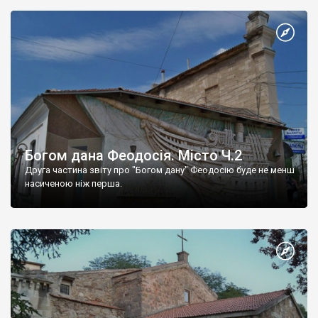
Богом дана Феодосія. Місто Ч.2
Друга частина звіту про "Богом дану" Феодосію буде не менш
насиченою ніж перша.