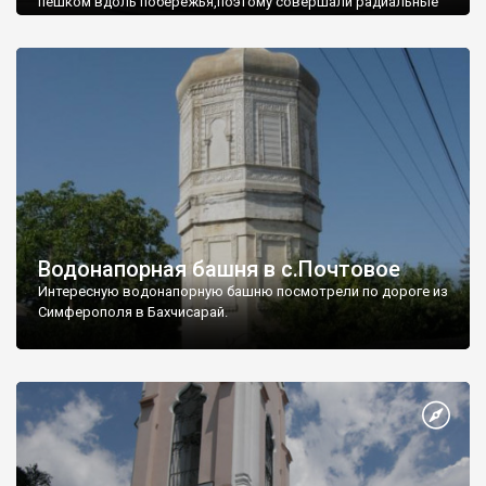
пешком вдоль побережья,поэтому совершали радиальные
вылазки из Оленевки.
Водонапорная башня в с.Почтовое
Интересную водонапорную башню посмотрели по дороге из
Симферополя в Бахчисарай.