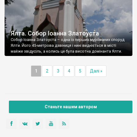
Ялта. Собор Іоанна Златоуста
Собор Іоанна Златоуста – одна із перших мурованих споруд
Ялти. Його 45-метрова дзвіниця і нині видніється в місті
майже звідусіль, а колись це була висотна домінанта Ялти.
1
2
3
4
5
Далі »
Станьте нашим автором