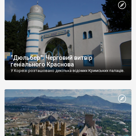
“Дюльбер”. Черговий витвір
геніального Краснова
У Кореїзі розташовано декілька відомих Кримських палаців.