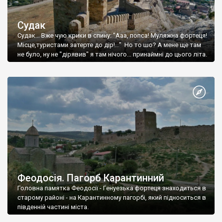
Судак
Судак... Вже чую крики в спину: "Ааа, попса! Муляжна фортеця!
Місце,туристами затерте до дір!..." Но то шо? А мене ще там
не було, ну не "дірявив" я там нічого... принаймні до цього літа.
Феодосія. Пагорб Карантинний
Головна памятка Феодосії - Генуезька фортеця знаходиться в
старому районі - на Карантинному пагорбі, який підноситься в
південній частині міста.