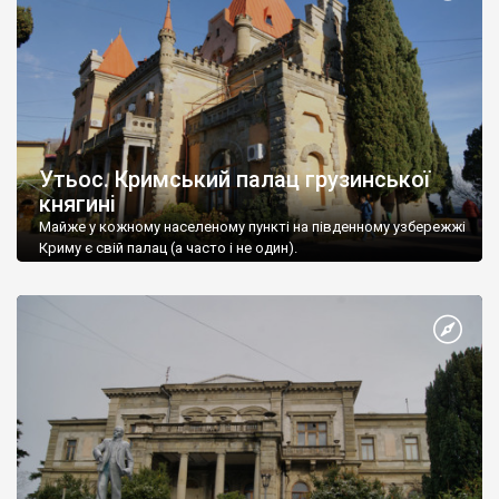
Утьос. Кримський палац грузинської
княгині
Майже у кожному населеному пункті на південному узбережжі
Криму є свій палац (а часто і не один).