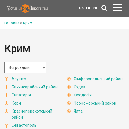
uk
ru
en
Головна
>
Крим
Крим
Алушта
Сімферопольський район
Бахчисарайський район
Судак
Євпаторія
Феодосія
Керч
Чорноморський район
Красноперекопський
Ялта
район
Севастополь