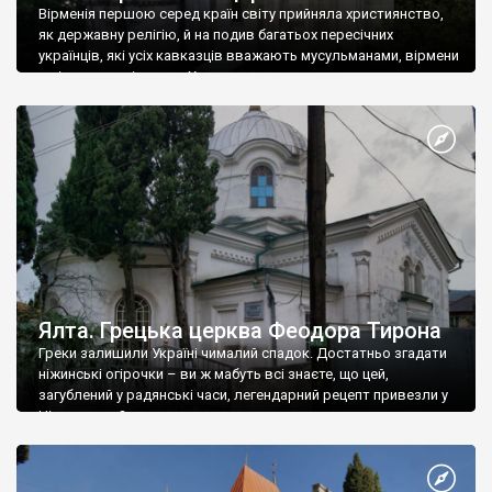
Вірменія першою серед країн світу прийняла християнство,
як державну релігію, й на подив багатьох пересічних
українців, які усіх кавказців вважають мусульманами, вірмени
є відданими вірянами Христа
Ялта. Грецька церква Феодора Тирона
Греки залишили Україні чималий спадок. Достатньо згадати
ніжинські огірочки – ви ж мабуть всі знаєте, що цей,
загублений у радянські часи, легендарний рецепт привезли у
Ніжин греки?