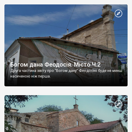
Богом дана Феодосія. Місто Ч.2
Друга частина звіту про "Богом дану" Феодосію буде не менш
насиченою ніж перша.