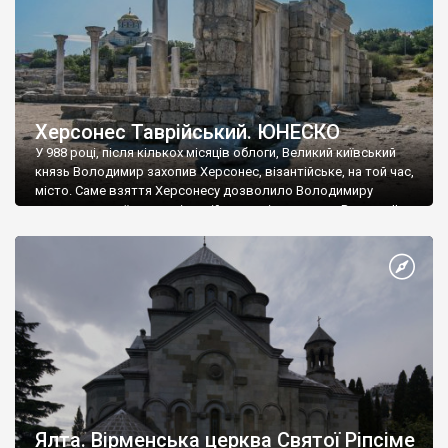
Херсонес Таврійський. ЮНЕСКО
У 988 році, після кількох місяців облоги, Великий київський
князь Володимир захопив Херсонес, візантійське, на той час,
місто. Саме взяття Херсонесу дозволило Володимиру
диктувати свої умови візантійському імператору Василю ІІ, та
одружитися з його дочкою Ганною. Цього ж року, в
Херсонесі Володимир-язичник, став Василем-християнином.
А потім було Хрещення Русі. На честь Херсонесу Таврійського
названо місто […]
Ялта. Вірменська церква Святої Ріпсіме