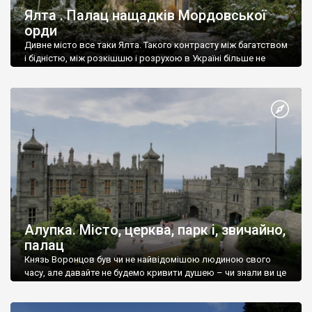
Ялта . Палац нащадків Мордовської
орди
Дивне місто все таки Ялта. Такого контрасту між багатством
і бідністю, між розкішшю і розрухою в Україні більше не
знайдеш.
Алупка. Місто, церква, парк і, звичайно,
палац
Князь Воронцов був чи не найвідомішою людиною свого
часу, але давайте не будемо кривити душею – чи знали ви це
прізвище до відвідин Алупки? Мабуть все таки ні.