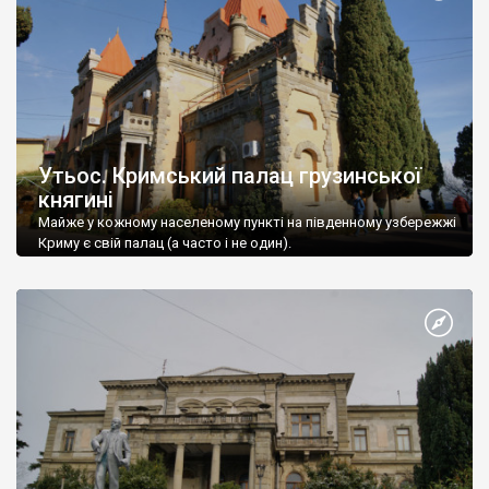
Утьос. Кримський палац грузинської
княгині
Майже у кожному населеному пункті на південному узбережжі
Криму є свій палац (а часто і не один).