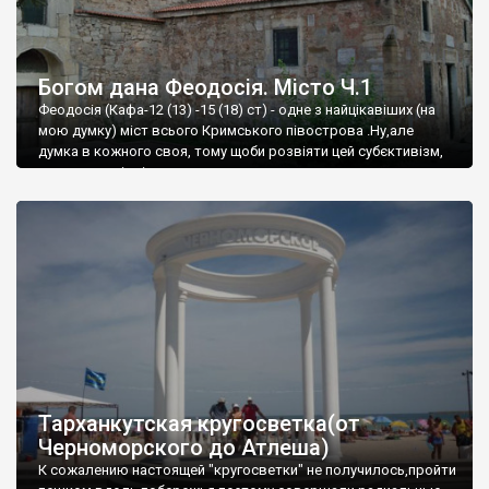
Богом дана Феодосія. Місто Ч.1
Феодосія (Кафа-12 (13) -15 (18) ст) - одне з найцікавіших (на
мою думку) міст всього Кримського півострова .Ну,але
думка в кожного своя, тому щоби розвіяти цей субєктивізм,
запрошую відвідати це
Тарханкутская кругосветка(от
Черноморского до Атлеша)
К сожалению настоящей "кругосветки" не получилось,пройти