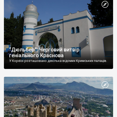
“Дюльбер”. Черговий витвір
геніального Краснова
У Кореїзі розташовано декілька відомих Кримських палаців.