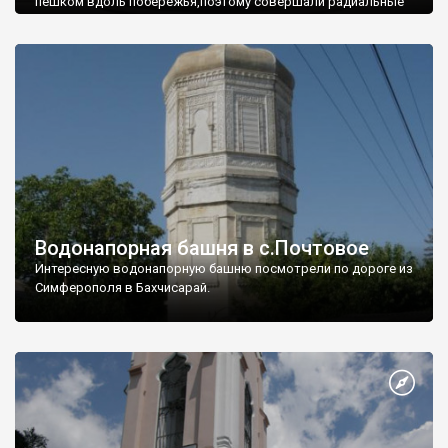
пешком вдоль побережья,поэтому совершали радиальные
вылазки из Оленевки.
Водонапорная башня в с.Почтовое
Интересную водонапорную башню посмотрели по дороге из
Симферополя в Бахчисарай.