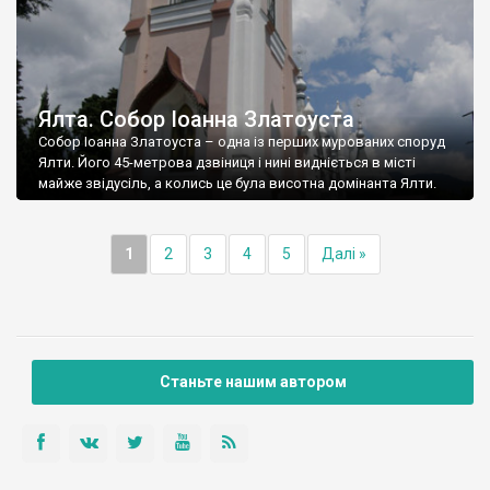
Ялта. Собор Іоанна Златоуста
Собор Іоанна Златоуста – одна із перших мурованих споруд
Ялти. Його 45-метрова дзвіниця і нині видніється в місті
майже звідусіль, а колись це була висотна домінанта Ялти.
1
2
3
4
5
Далі »
Станьте нашим автором