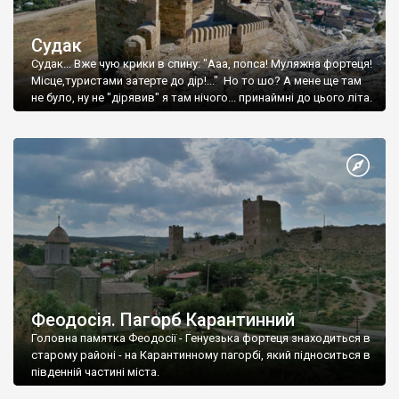
Судак
Судак... Вже чую крики в спину: "Ааа, попса! Муляжна фортеця!
Місце,туристами затерте до дір!..." Но то шо? А мене ще там
не було, ну не "дірявив" я там нічого... принаймні до цього літа.
Феодосія. Пагорб Карантинний
Головна памятка Феодосії - Генуезька фортеця знаходиться в
старому районі - на Карантинному пагорбі, який підноситься в
південній частині міста.