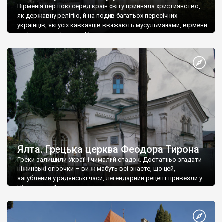
Вірменія першою серед країн світу прийняла християнство,
як державну релігію, й на подив багатьох пересічних
українців, які усіх кавказців вважають мусульманами, вірмени
є відданими вірянами Христа
Ялта. Грецька церква Феодора Тирона
Греки залишили Україні чималий спадок. Достатньо згадати
ніжинські огірочки – ви ж мабуть всі знаєте, що цей,
загублений у радянські часи, легендарний рецепт привезли у
Ніжин греки?