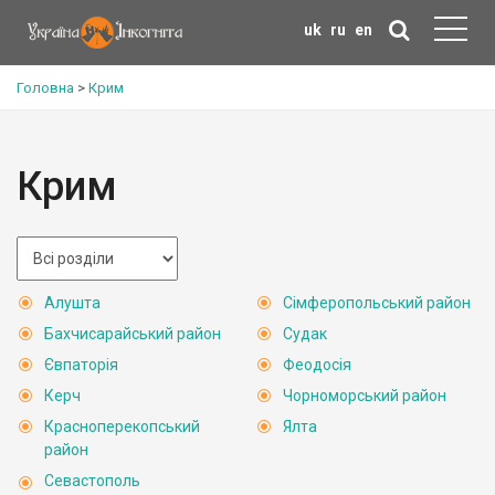
uk
ru
en
Головна
>
Крим
Крим
Алушта
Сімферопольський район
Бахчисарайський район
Судак
Євпаторія
Феодосія
Керч
Чорноморський район
Красноперекопський
Ялта
район
Севастополь