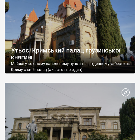
Утьос. Кримський палац грузинської
княгині
Майже у кожному населеному пункті на південному узбережжі
Криму є свій палац (а часто і не один).