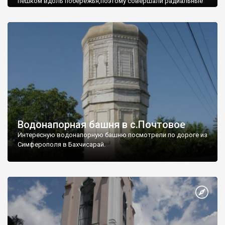
пешком вдоль побережья,поэтому совершали радиальные
вылазки из Оленевки.
Водонапорная башня в с.Почтовое
Интересную водонапорную башню посмотрели по дороге из
Симферополя в Бахчисарай.