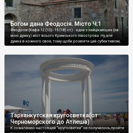
Богом дана Феодосія. Місто Ч.1
Феодосія (Кафа-12 (13) -15 (18) ст) - одне з найцікавіших (на
мою думку) міст всього Кримського півострова .Ну,але
думка в кожного своя, тому щоби розвіяти цей субєктивізм,
запрошую відвідати це
Тарханкутская кругосветка(от
Черноморского до Атлеша)
К сожалению настоящей "кругосветки" не получилось,пройти