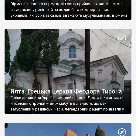
Вірменія першою серед країн світу прийняла християнство,
як державну релігію, й на подив багатьох пересічних
українців, які усіх кавказців вважають мусульманами, вірмени
є відданими вірянами Христа
Ялта. Грецька церква Феодора Тирона
Греки залишили Україні чималий спадок. Достатньо згадати
ніжинські огірочки – ви ж мабуть всі знаєте, що цей,
загублений у радянські часи, легендарний рецепт привезли у
Ніжин греки?