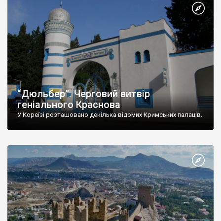
“Дюльбер”. Черговий витвір
геніального Краснова
У Кореїзі розташовано декілька відомих Кримських палаців.