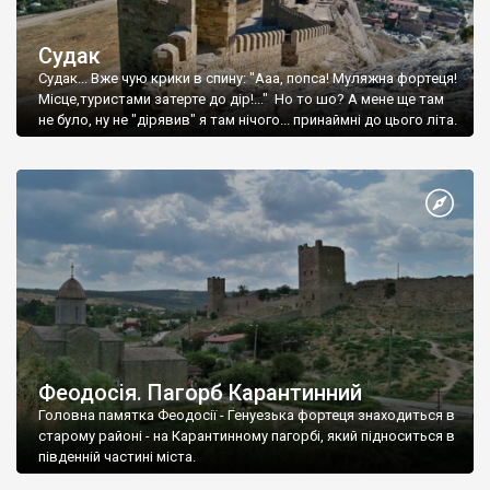
Судак
Судак... Вже чую крики в спину: "Ааа, попса! Муляжна фортеця!
Місце,туристами затерте до дір!..." Но то шо? А мене ще там
не було, ну не "дірявив" я там нічого... принаймні до цього літа.
Феодосія. Пагорб Карантинний
Головна памятка Феодосії - Генуезька фортеця знаходиться в
старому районі - на Карантинному пагорбі, який підноситься в
південній частині міста.