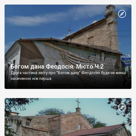
Богом дана Феодосія. Місто Ч.2
Друга частина звіту про "Богом дану" Феодосію буде не менш
насиченою ніж перша.