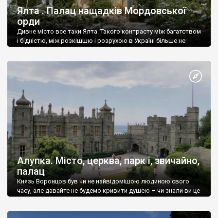
Ялта . Палац нащадків Мордовської
орди
Дивне місто все таки Ялта. Такого контрасту між багатством
і бідністю, між розкішшю і розрухою в Україні більше не
знайдеш.
Алупка. Місто, церква, парк і, звичайно,
палац
Князь Воронцов був чи не найвідомішою людиною свого
часу, але давайте не будемо кривити душею – чи знали ви це
прізвище до відвідин Алупки? Мабуть все таки ні.