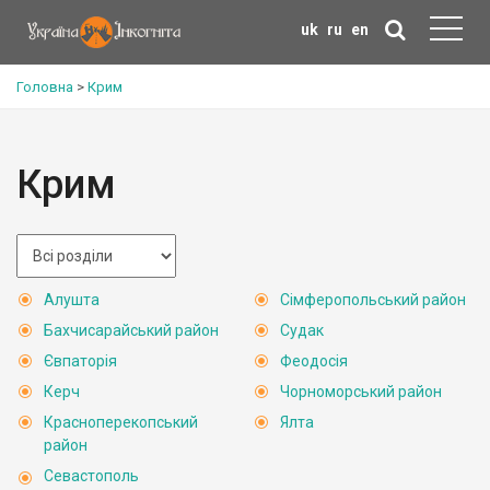
uk
ru
en
Головна
>
Крим
Крим
Алушта
Сімферопольський район
Бахчисарайський район
Судак
Євпаторія
Феодосія
Керч
Чорноморський район
Красноперекопський
Ялта
район
Севастополь