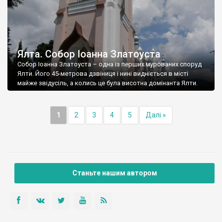
Ялта. Собор Іоанна Златоуста
Собор Іоанна Златоуста – одна із перших мурованих споруд
Ялти. Його 45-метрова дзвіниця і нині видніється в місті
майже звідусіль, а колись це була висотна домінанта Ялти.
1
2
3
4
5
Далі »
Станьте нашим автором