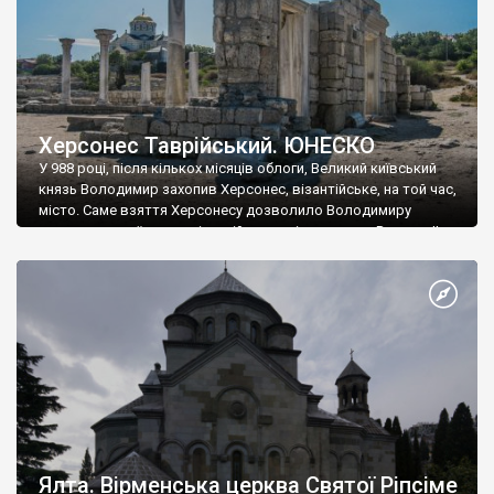
Херсонес Таврійський. ЮНЕСКО
У 988 році, після кількох місяців облоги, Великий київський
князь Володимир захопив Херсонес, візантійське, на той час,
місто. Саме взяття Херсонесу дозволило Володимиру
диктувати свої умови візантійському імператору Василю ІІ, та
одружитися з його дочкою Ганною. Цього ж року, в
Херсонесі Володимир-язичник, став Василем-християнином.
А потім було Хрещення Русі. На честь Херсонесу Таврійського
названо місто […]
Ялта. Вірменська церква Святої Ріпсіме