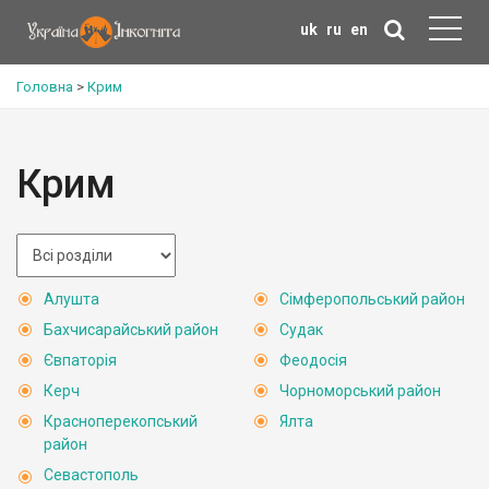
uk
ru
en
Головна
>
Крим
Крим
Алушта
Сімферопольський район
Бахчисарайський район
Судак
Євпаторія
Феодосія
Керч
Чорноморський район
Красноперекопський
Ялта
район
Севастополь