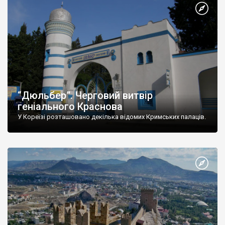
“Дюльбер”. Черговий витвір
геніального Краснова
У Кореїзі розташовано декілька відомих Кримських палаців.