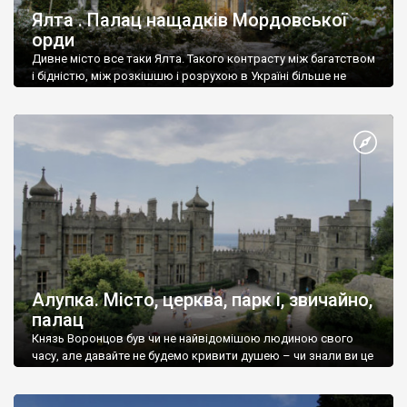
Ялта . Палац нащадків Мордовської
орди
Дивне місто все таки Ялта. Такого контрасту між багатством
і бідністю, між розкішшю і розрухою в Україні більше не
знайдеш.
Алупка. Місто, церква, парк і, звичайно,
палац
Князь Воронцов був чи не найвідомішою людиною свого
часу, але давайте не будемо кривити душею – чи знали ви це
прізвище до відвідин Алупки? Мабуть все таки ні.