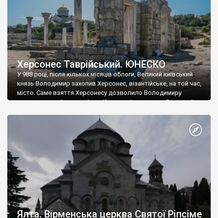
Херсонес Таврійський. ЮНЕСКО
У 988 році, після кількох місяців облоги, Великий київський
князь Володимир захопив Херсонес, візантійське, на той час,
місто. Саме взяття Херсонесу дозволило Володимиру
диктувати свої умови візантійському імператору Василю ІІ, та
одружитися з його дочкою Ганною. Цього ж року, в
Херсонесі Володимир-язичник, став Василем-християнином.
А потім було Хрещення Русі. На честь Херсонесу Таврійського
названо місто […]
Ялта. Вірменська церква Святої Ріпсіме