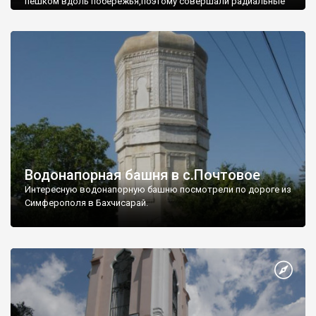
пешком вдоль побережья,поэтому совершали радиальные
вылазки из Оленевки.
Водонапорная башня в с.Почтовое
Интересную водонапорную башню посмотрели по дороге из
Симферополя в Бахчисарай.