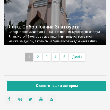
Ялта. Собор Іоанна Златоуста
Собор Іоанна Златоуста – одна із перших мурованих споруд
Ялти. Його 45-метрова дзвіниця і нині видніється в місті
майже звідусіль, а колись це була висотна домінанта Ялти.
1
2
3
4
5
Далі »
Станьте нашим автором