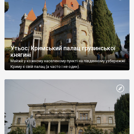
Утьос. Кримський палац грузинської
княгині
Майже у кожному населеному пункті на південному узбережжі
Криму є свій палац (а часто і не один).