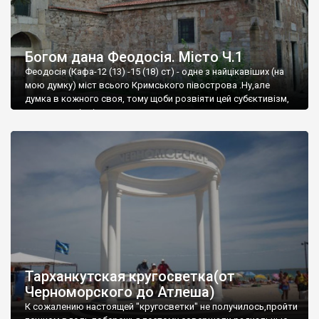
Богом дана Феодосія. Місто Ч.1
Феодосія (Кафа-12 (13) -15 (18) ст) - одне з найцікавіших (на
мою думку) міст всього Кримського півострова .Ну,але
думка в кожного своя, тому щоби розвіяти цей субєктивізм,
запрошую відвідати це
Тарханкутская кругосветка(от
Черноморского до Атлеша)
К сожалению настоящей "кругосветки" не получилось,пройти