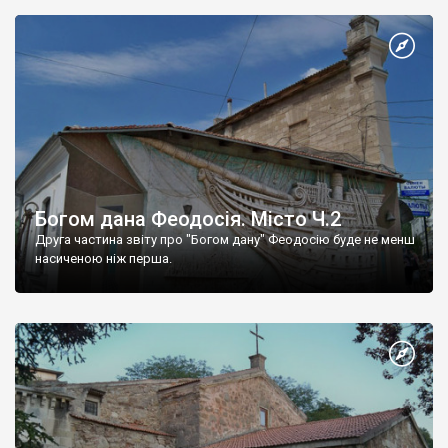
Богом дана Феодосія. Місто Ч.2
Друга частина звіту про "Богом дану" Феодосію буде не менш
насиченою ніж перша.