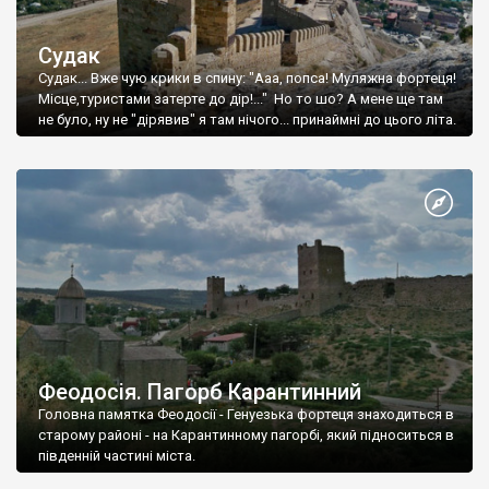
Судак
Судак... Вже чую крики в спину: "Ааа, попса! Муляжна фортеця!
Місце,туристами затерте до дір!..." Но то шо? А мене ще там
не було, ну не "дірявив" я там нічого... принаймні до цього літа.
Феодосія. Пагорб Карантинний
Головна памятка Феодосії - Генуезька фортеця знаходиться в
старому районі - на Карантинному пагорбі, який підноситься в
південній частині міста.