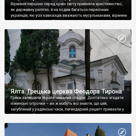
Вірменія першою серед країн світу прийняла християнство,
як державну релігію, й на подив багатьох пересічних
українців, які усіх кавказців вважають мусульманами, вірмени
є відданими вірянами Христа
Ялта. Грецька церква Феодора Тирона
Греки залишили Україні чималий спадок. Достатньо згадати
ніжинські огірочки – ви ж мабуть всі знаєте, що цей,
загублений у радянські часи, легендарний рецепт привезли у
Ніжин греки?