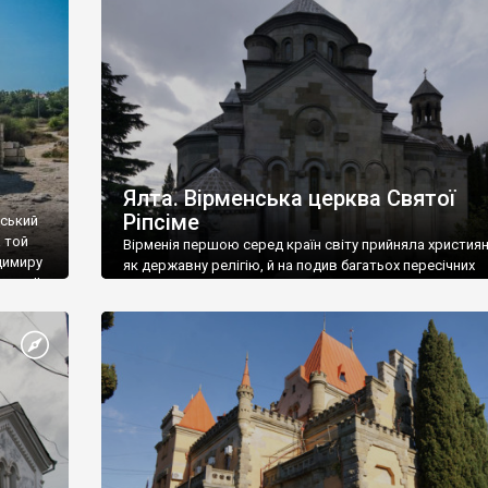
ефактів
називаються «повстяками» (postaki)…” “Вино. Крим
єкту
виробляє відмінне вино і його вдосталь: воно все ду
го».
легке біле і дуже […]
ти та
Ялта. Вірменська церква Святої
Ріпсіме
вський
 той
Вірменія першою серед країн світу прийняла христия
димиру
як державну релігію, й на подив багатьох пересічних
илю ІІ,
українців, які усіх кавказців вважають мусульманами,
 в
вірмени є відданими вірянами Христа