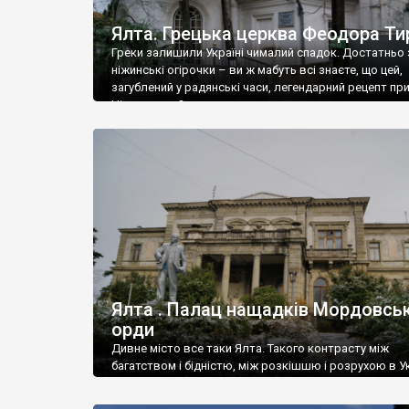
Ялта. Грецька церква Феодора Ти
Греки залишили Україні чималий спадок. Достатньо 
ніжинські огірочки – ви ж мабуть всі знаєте, що цей,
загублений у радянські часи, легендарний рецепт пр
Ніжин греки?
Ялта . Палац нащадків Мордовськ
орди
Дивне місто все таки Ялта. Такого контрасту між
багатством і бідністю, між розкішшю і розрухою в Ук
більше не знайдеш.