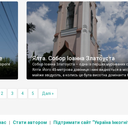
е
Ялта. Собор Іоанна Златоуста
ороге
Собор Іоанна Златоуста – одна із перших мурованих 
Ялти. Його 45-метрова дзвіниця і нині видніється в міс
майже звідусіль, а колись це була висотна домінанта 
2
3
4
5
Далі »
нас
Стати автором
Підтримати сайт “Україна Інкогні