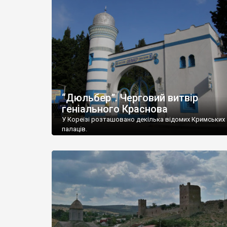
“Дюльбер”. Черговий витвір
геніального Краснова
У Кореїзі розташовано декілька відомих Кримських
палаців.