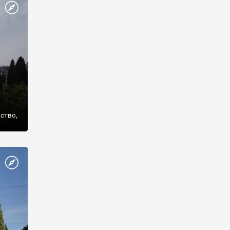
же
нство,