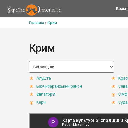
Крам
Головна
>
Крим
Крим
Алушта
Крас
Бахчисарайський район
Сева
Євпаторія
Сімф
Керч
Суда