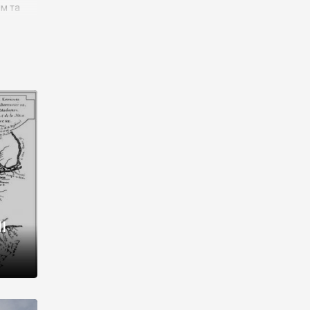
им та
ора і
є
го типу,
ей-
рний
ста:
 райони
від 2
I
і,
рукти,
 котрі