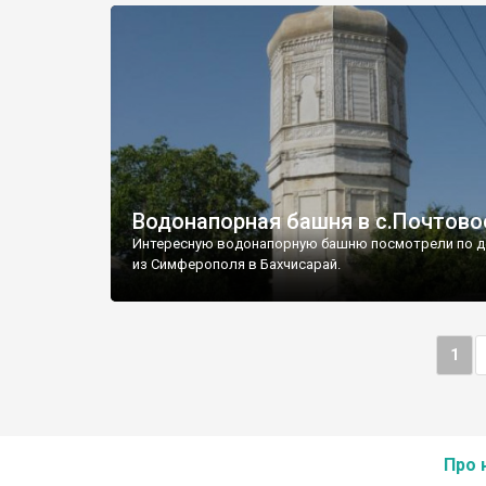
Водонапорная башня в с.Почтово
Интересную водонапорную башню посмотрели по д
из Симферополя в Бахчисарай.
1
Про 