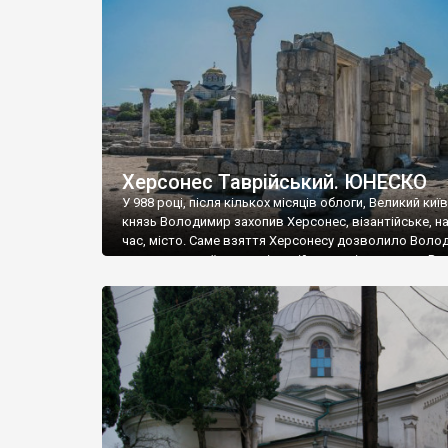
музею «Новгородський музей-заповідник» сотні арт
візантійської доби. Раритети викрадені з фондів об’
культурної спадщини ЮНЕСКО «Херсонеса Таврійсько
Офіційно – на виставку «Золото Візантії», але експер
влада в Україні вважають це лише […]
Херсонес Таврійський. ЮНЕСКО
У 988 році, після кількох місяців облоги, Великий киї
князь Володимир захопив Херсонес, візантійське, на
час, місто. Саме взяття Херсонесу дозволило Воло
диктувати свої умови візантійському імператору Вас
та одружитися з його дочкою Ганною. Цього ж року,
Херсонесі Володимир-язичник, став Василем-
християнином. А потім було Хрещення Русі. На честь
Херсонесу Таврійського названо місто […]