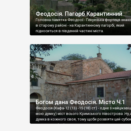
Феодосія. Пагорб Карантинний
Головна памятка Феодосії - Генуезька фортеця знах
в старому районі - на Карантинному пагорбі, який
підноситься в південній частині міста.
Богом дана Феодосія. Місто Ч.1
Феодосія (Кафа-12 (13) -15 (18) ст) - одне з найцікаві
мою думку) міст всього Кримського півострова .Ну,
думка в кожного своя, тому щоби розвіяти цей субєк
запрошую відвідати це