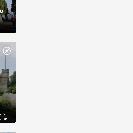
ої
ого
и ви