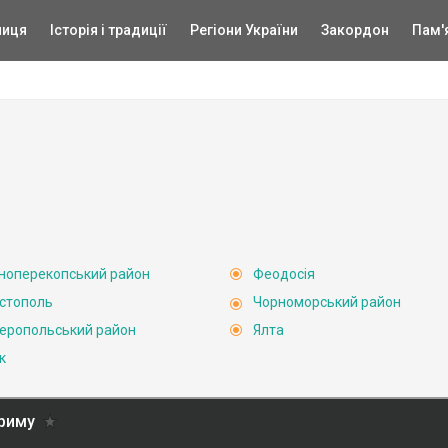
ниця
Історія і традиції
Регіони України
Закордон
Пам'
ноперекопський район
Феодосія
стополь
Чорноморський район
еропольський район
Ялта
к