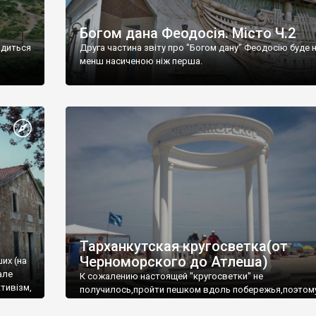
Богом дана Феодосія. Місто Ч.2
одиться
Друга частина звіту про "Богом дану" Феодосію буде 
менш насиченою ніж перша.
Тарханкутская кругосветка(от
Черноморского до Атлеша)
ших (на
але
К сожалению настоящей "кругосветки" не
тивізм,
получилось,пройти пешком вдоль побережья,поэтом
совершали радиальные вылазки из Оленевки.