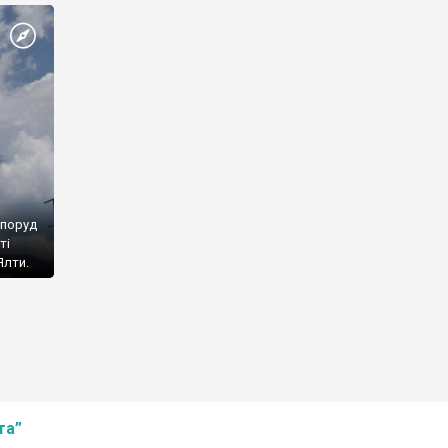
споруд
ті
Ялти.
та”