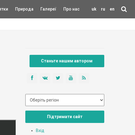
ятки
Природа
Галереї
Про нас
uk
ru
en
Станьте нашим автором
Підтримати сайт
Вхід