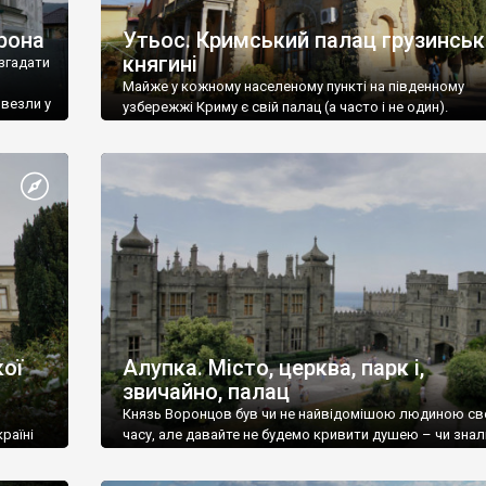
рона
Утьос. Кримський палац грузинськ
княгині
згадати
Майже у кожному населеному пункті на південному
ивезли у
узбережжі Криму є свій палац (а часто і не один).
ої
Алупка. Місто, церква, парк і,
звичайно, палац
Князь Воронцов був чи не найвідомішою людиною св
раїні
часу, але давайте не будемо кривити душею – чи знал
це прізвище до відвідин Алупки? Мабуть все таки ні.