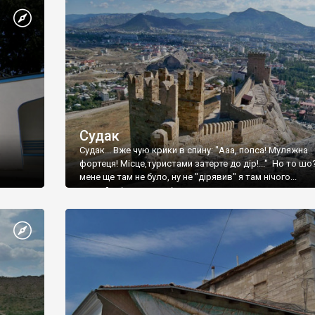
Судак
Судак... Вже чую крики в спину: "Ааа, попса! Муляжна
фортеця! Місце,туристами затерте до дір!..." Но то шо
мене ще там не було, ну не "дірявив" я там нічого...
принаймні до цього літа.