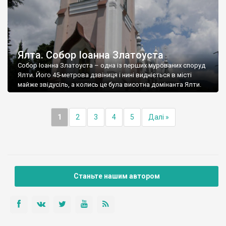
Ялта. Собор Іоанна Златоуста
Собор Іоанна Златоуста – одна із перших мурованих споруд
Ялти. Його 45-метрова дзвіниця і нині видніється в місті
майже звідусіль, а колись це була висотна домінанта Ялти.
1
2
3
4
5
Далі »
Станьте нашим автором