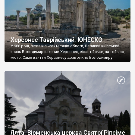
Херсонес Таврійський. ЮНЕСКО
У 988 році, після кількох місяців облоги, Великий київський
князь Володимир захопив Херсонес, візантійське, на той час,
місто. Саме взяття Херсонесу дозволило Володимиру
диктувати свої умови візантійському імператору Василю ІІ, та
одружитися з його дочкою Ганною. Цього ж року, в
Херсонесі Володимир-язичник, став Василем-християнином.
А потім було Хрещення Русі. На честь Херсонесу Таврійського
названо місто […]
Ялта. Вірменська церква Святої Ріпсіме