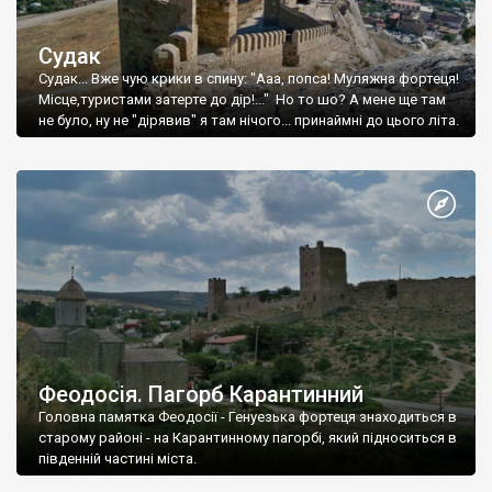
Судак
Судак... Вже чую крики в спину: "Ааа, попса! Муляжна фортеця!
Місце,туристами затерте до дір!..." Но то шо? А мене ще там
не було, ну не "дірявив" я там нічого... принаймні до цього літа.
Феодосія. Пагорб Карантинний
Головна памятка Феодосії - Генуезька фортеця знаходиться в
старому районі - на Карантинному пагорбі, який підноситься в
південній частині міста.