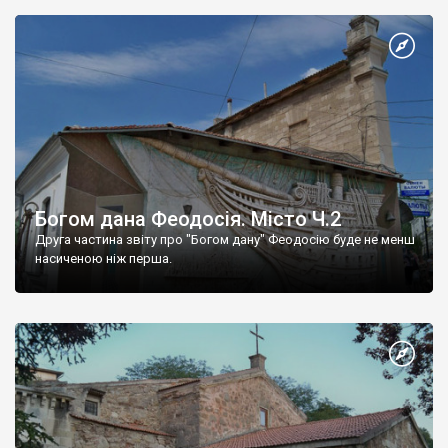
Богом дана Феодосія. Місто Ч.2
Друга частина звіту про "Богом дану" Феодосію буде не менш
насиченою ніж перша.