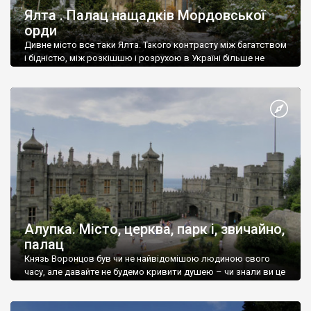
Ялта . Палац нащадків Мордовської
орди
Дивне місто все таки Ялта. Такого контрасту між багатством
і бідністю, між розкішшю і розрухою в Україні більше не
знайдеш.
Алупка. Місто, церква, парк і, звичайно,
палац
Князь Воронцов був чи не найвідомішою людиною свого
часу, але давайте не будемо кривити душею – чи знали ви це
прізвище до відвідин Алупки? Мабуть все таки ні.