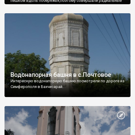
пешком вдоль побережья,поэтому совершали радиальные
вылазки из Оленевки.
Водонапорная башня в с.Почтовое
Интересную водонапорную башню посмотрели по дороге из
Симферополя в Бахчисарай.