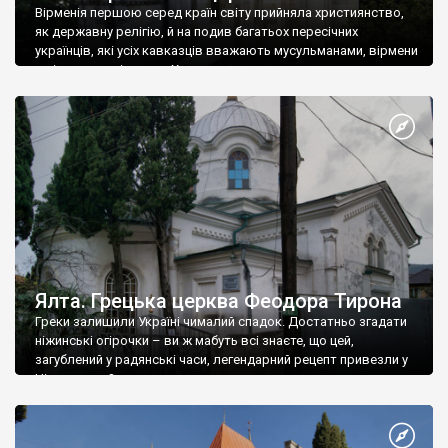
Вірменія першою серед країн світу прийняла християнство,
як державну релігію, й на подив багатьох пересічних
українців, які усіх кавказців вважають мусульманами, вірмени
є відданими вірянами Христа
Ялта. Грецька церква Феодора Тирона
Греки залишили Україні чималий спадок. Достатньо згадати
ніжинські огірочки – ви ж мабуть всі знаєте, що цей,
загублений у радянські часи, легендарний рецепт привезли у
Ніжин греки?