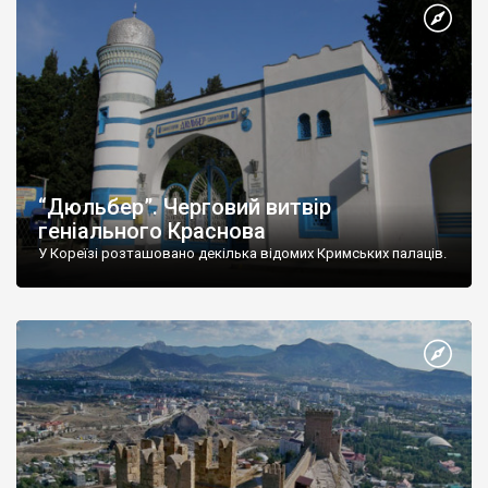
“Дюльбер”. Черговий витвір
геніального Краснова
У Кореїзі розташовано декілька відомих Кримських палаців.