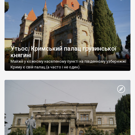
Утьос. Кримський палац грузинської
княгині
Майже у кожному населеному пункті на південному узбережжі
Криму є свій палац (а часто і не один).