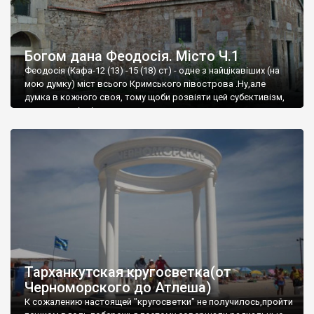
Богом дана Феодосія. Місто Ч.1
Феодосія (Кафа-12 (13) -15 (18) ст) - одне з найцікавіших (на
мою думку) міст всього Кримського півострова .Ну,але
думка в кожного своя, тому щоби розвіяти цей субєктивізм,
запрошую відвідати це
Тарханкутская кругосветка(от
Черноморского до Атлеша)
К сожалению настоящей "кругосветки" не получилось,пройти