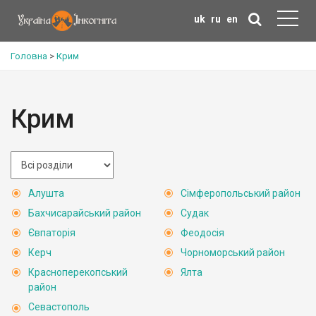
uk
ru
en
Головна
>
Крим
Крим
Алушта
Сімферопольський район
Бахчисарайський район
Судак
Євпаторія
Феодосія
Керч
Чорноморський район
Красноперекопський
Ялта
район
Севастополь