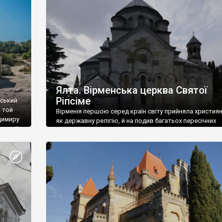
ефактів
називаються «повстяками» (postaki)…” “Вино. Крим
єкту
виробляє відмінне вино і його вдосталь: воно все ду
го».
легке біле і дуже […]
ти та
Ялта. Вірменська церква Святої
Ріпсіме
вський
 той
Вірменія першою серед країн світу прийняла христия
димиру
як державну релігію, й на подив багатьох пересічних
илю ІІ,
українців, які усіх кавказців вважають мусульманами,
 в
вірмени є відданими вірянами Христа