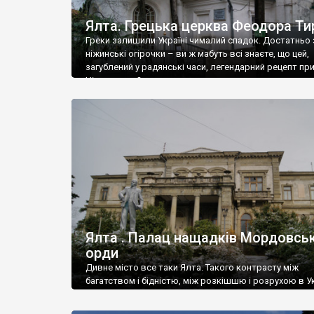
Ялта. Грецька церква Феодора Ти
Греки залишили Україні чималий спадок. Достатньо 
ніжинські огірочки – ви ж мабуть всі знаєте, що цей,
загублений у радянські часи, легендарний рецепт пр
Ніжин греки?
Ялта . Палац нащадків Мордовськ
орди
Дивне місто все таки Ялта. Такого контрасту між
багатством і бідністю, між розкішшю і розрухою в Ук
більше не знайдеш.