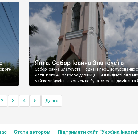
е
Ялта. Собор Іоанна Златоуста
ороге
Собор Іоанна Златоуста – одна із перших мурованих 
Ялти. Його 45-метрова дзвіниця і нині видніється в міс
майже звідусіль, а колись це була висотна домінанта 
2
3
4
5
Далі »
нас
Стати автором
Підтримати сайт “Україна Інкогні