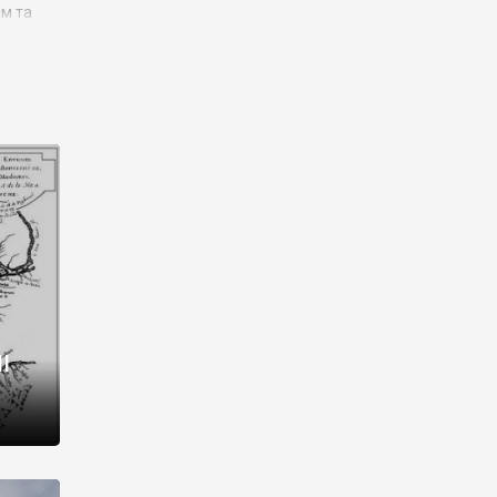
им та
ора і
є
го типу,
ей-
рний
ста:
 райони
від 2
I
і,
рукти,
 котрі