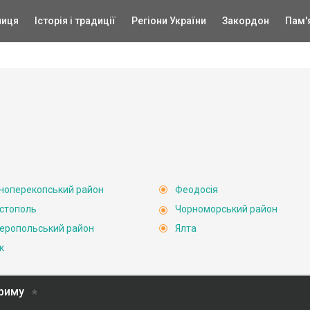
ниця
Історія і традиції
Регіони України
Закордон
Пам'
ноперекопський район
Феодосія
стополь
Чорноморський район
еропольський район
Ялта
к