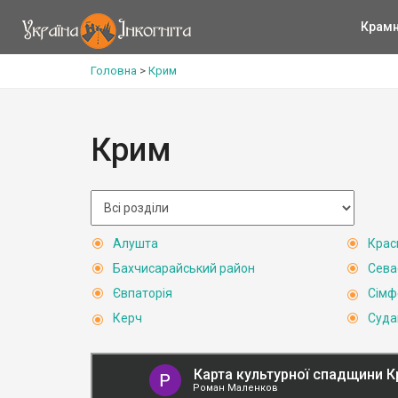
Крам
Головна
>
Крим
Крим
Алушта
Крас
Бахчисарайський район
Сева
Євпаторія
Сімф
Керч
Суда