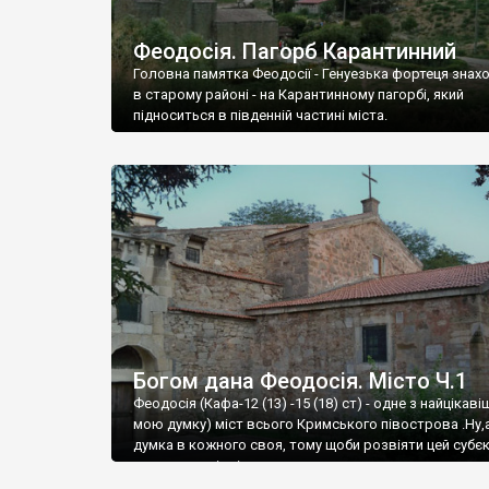
Феодосія. Пагорб Карантинний
Головна памятка Феодосії - Генуезька фортеця знах
в старому районі - на Карантинному пагорбі, який
підноситься в південній частині міста.
Богом дана Феодосія. Місто Ч.1
Феодосія (Кафа-12 (13) -15 (18) ст) - одне з найцікаві
мою думку) міст всього Кримського півострова .Ну,
думка в кожного своя, тому щоби розвіяти цей субєк
запрошую відвідати це