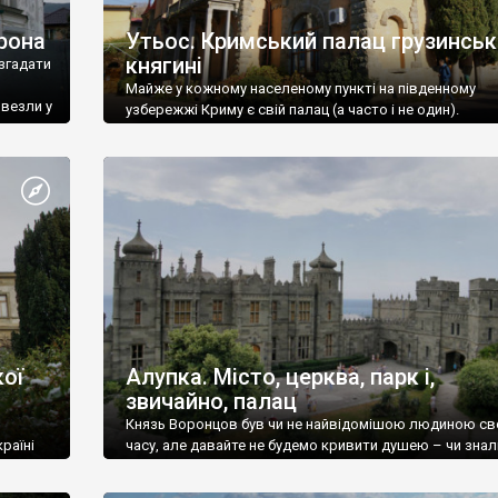
рона
Утьос. Кримський палац грузинськ
княгині
згадати
Майже у кожному населеному пункті на південному
ивезли у
узбережжі Криму є свій палац (а часто і не один).
ої
Алупка. Місто, церква, парк і,
звичайно, палац
Князь Воронцов був чи не найвідомішою людиною св
раїні
часу, але давайте не будемо кривити душею – чи знал
це прізвище до відвідин Алупки? Мабуть все таки ні.