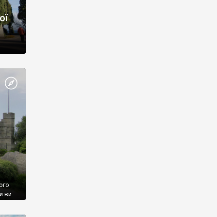
ої
ого
и ви