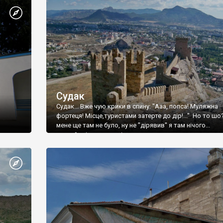
Судак
Судак... Вже чую крики в спину: "Ааа, попса! Муляжна
фортеця! Місце,туристами затерте до дір!..." Но то шо
мене ще там не було, ну не "дірявив" я там нічого...
принаймні до цього літа.