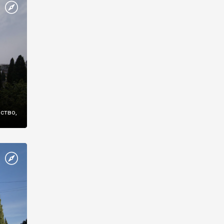
же
нство,