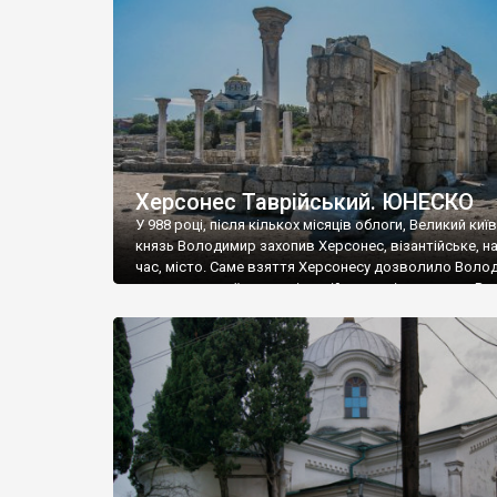
музею «Новгородський музей-заповідник» сотні арт
візантійської доби. Раритети викрадені з фондів об’
культурної спадщини ЮНЕСКО «Херсонеса Таврійсько
Офіційно – на виставку «Золото Візантії», але експер
влада в Україні вважають це лише […]
Херсонес Таврійський. ЮНЕСКО
У 988 році, після кількох місяців облоги, Великий киї
князь Володимир захопив Херсонес, візантійське, на
час, місто. Саме взяття Херсонесу дозволило Воло
диктувати свої умови візантійському імператору Вас
та одружитися з його дочкою Ганною. Цього ж року,
Херсонесі Володимир-язичник, став Василем-
християнином. А потім було Хрещення Русі. На честь
Херсонесу Таврійського названо місто […]