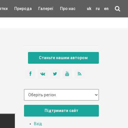
ятки
Природа
Галереї
Про нас
uk
ru
en
Станьте нашим автором
Підтримати сайт
Вхід