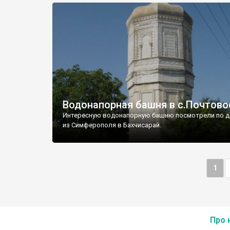
Водонапорная башня в с.Почтово
Интересную водонапорную башню посмотрели по д
из Симферополя в Бахчисарай.
1
Про 