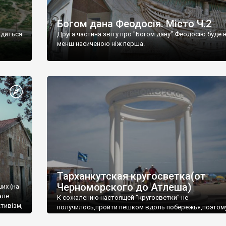
Богом дана Феодосія. Місто Ч.2
одиться
Друга частина звіту про "Богом дану" Феодосію буде 
менш насиченою ніж перша.
Тарханкутская кругосветка(от
Черноморского до Атлеша)
ших (на
але
К сожалению настоящей "кругосветки" не
тивізм,
получилось,пройти пешком вдоль побережья,поэтом
совершали радиальные вылазки из Оленевки.