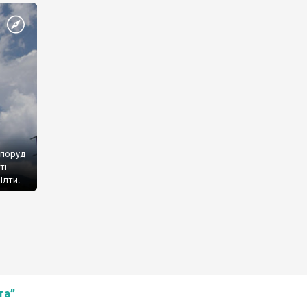
споруд
ті
Ялти.
та”