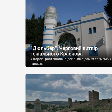
“Дюльбер”. Черговий витвір
геніального Краснова
У Кореїзі розташовано декілька відомих Кримських
палаців.