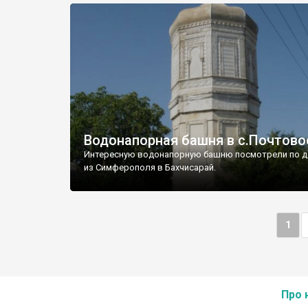
Водонапорная башня в с.Почтово
Интересную водонапорную башню посмотрели по д
из Симферополя в Бахчисарай.
1
Про 