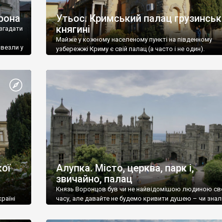
рона
Утьос. Кримський палац грузинськ
княгині
згадати
Майже у кожному населеному пункті на південному
ивезли у
узбережжі Криму є свій палац (а часто і не один).
ої
Алупка. Місто, церква, парк і,
звичайно, палац
Князь Воронцов був чи не найвідомішою людиною св
раїні
часу, але давайте не будемо кривити душею – чи знал
це прізвище до відвідин Алупки? Мабуть все таки ні.