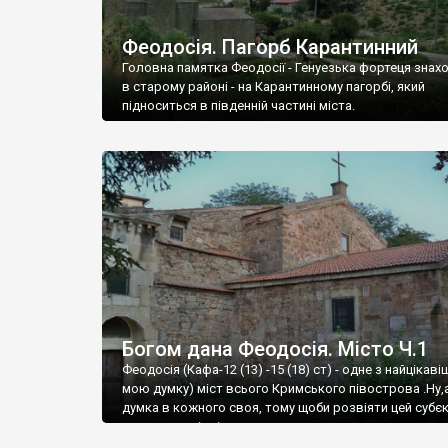
Феодосія. Пагорб Карантинний
Головна памятка Феодосії - Генуезька фортеця знах
в старому районі - на Карантинному пагорбі, який
підноситься в південній частині міста.
Богом дана Феодосія. Місто Ч.1
Феодосія (Кафа-12 (13) -15 (18) ст) - одне з найцікаві
мою думку) міст всього Кримського півострова .Ну,
думка в кожного своя, тому щоби розвіяти цей субєк
запрошую відвідати це