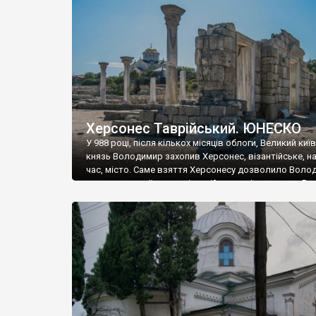
музею «Новгородський музей-заповідник» сотні арт
візантійської доби. Раритети викрадені з фондів об’
культурної спадщини ЮНЕСКО «Херсонеса Таврійсько
Офіційно – на виставку «Золото Візантії», але експер
влада в Україні вважають це лише […]
Херсонес Таврійський. ЮНЕСКО
У 988 році, після кількох місяців облоги, Великий киї
князь Володимир захопив Херсонес, візантійське, на
час, місто. Саме взяття Херсонесу дозволило Воло
диктувати свої умови візантійському імператору Вас
та одружитися з його дочкою Ганною. Цього ж року,
Херсонесі Володимир-язичник, став Василем-
християнином. А потім було Хрещення Русі. На честь
Херсонесу Таврійського названо місто […]