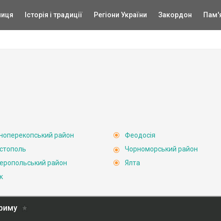
ниця
Історія і традиції
Регіони України
Закордон
Пам'
ноперекопський район
Феодосія
стополь
Чорноморський район
еропольський район
Ялта
к