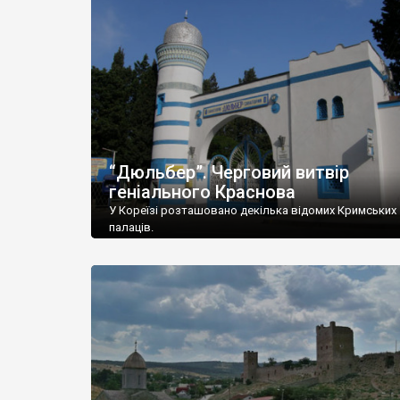
“Дюльбер”. Черговий витвір
геніального Краснова
У Кореїзі розташовано декілька відомих Кримських
палаців.