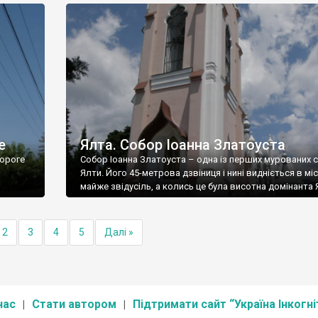
е
Ялта. Собор Іоанна Златоуста
ороге
Собор Іоанна Златоуста – одна із перших мурованих 
Ялти. Його 45-метрова дзвіниця і нині видніється в міс
майже звідусіль, а колись це була висотна домінанта 
2
3
4
5
Далі »
нас
Стати автором
Підтримати сайт “Україна Інкогні