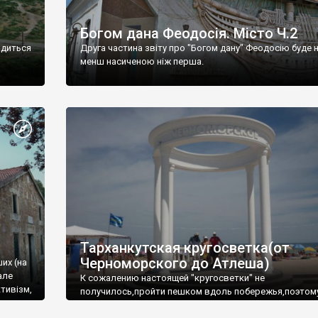
Богом дана Феодосія. Місто Ч.2
одиться
Друга частина звіту про "Богом дану" Феодосію буде 
менш насиченою ніж перша.
Тарханкутская кругосветка(от
Черноморского до Атлеша)
ших (на
але
К сожалению настоящей "кругосветки" не
тивізм,
получилось,пройти пешком вдоль побережья,поэтом
совершали радиальные вылазки из Оленевки.