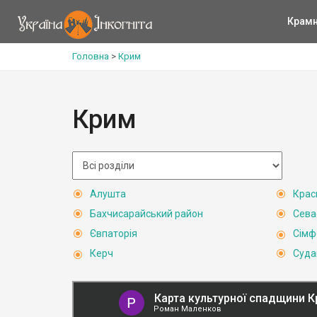
Крам
Головна
>
Крим
Крим
Алушта
Крас
Бахчисарайський район
Сева
Євпаторія
Сімф
Керч
Суда