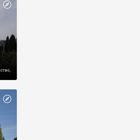
же
нство,