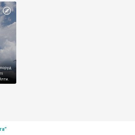
споруд
ті
Ялти.
та”