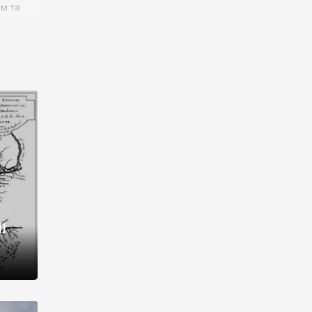
им та
ора і
є
го типу,
ей-
рний
ста:
 райони
від 2
I
і,
рукти,
 котрі