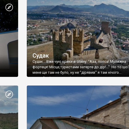
Судак
Судак... Вже чую крики в спину: "Ааа, попса! Муляжна
фортеця! Місце,туристами затерте до дір!..." Но то шо
мене ще там не було, ну не "дірявив" я там нічого...
принаймні до цього літа.