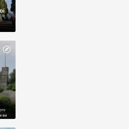
ої
ого
и ви