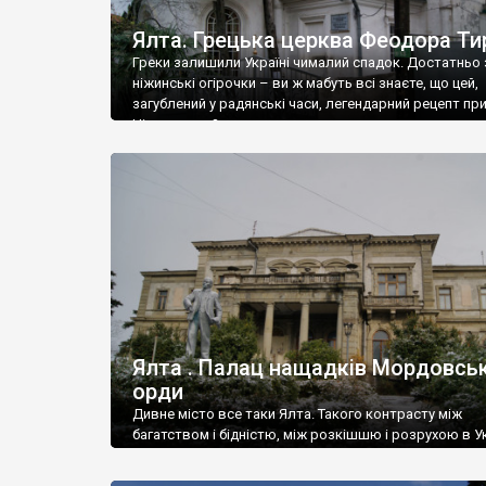
Ялта. Грецька церква Феодора Ти
Греки залишили Україні чималий спадок. Достатньо 
ніжинські огірочки – ви ж мабуть всі знаєте, що цей,
загублений у радянські часи, легендарний рецепт пр
Ніжин греки?
Ялта . Палац нащадків Мордовськ
орди
Дивне місто все таки Ялта. Такого контрасту між
багатством і бідністю, між розкішшю і розрухою в Ук
більше не знайдеш.