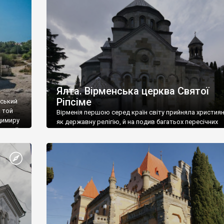
ефактів
називаються «повстяками» (postaki)…” “Вино. Крим
єкту
виробляє відмінне вино і його вдосталь: воно все ду
го».
легке біле і дуже […]
ти та
Ялта. Вірменська церква Святої
Ріпсіме
вський
 той
Вірменія першою серед країн світу прийняла христия
димиру
як державну релігію, й на подив багатьох пересічних
илю ІІ,
українців, які усіх кавказців вважають мусульманами,
 в
вірмени є відданими вірянами Христа