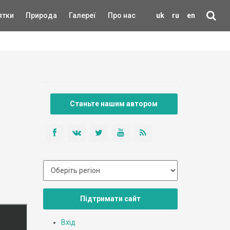
ятки
Природа
Галереї
Про нас
uk
ru
en
Станьте нашим автором
Підтримати сайт
Вхід