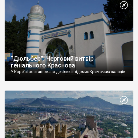
“Дюльбер”. Черговий витвір
геніального Краснова
У Кореїзі розташовано декілька відомих Кримських палаців.