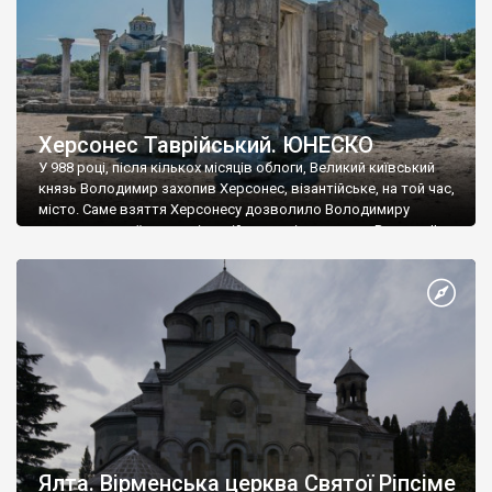
Херсонес Таврійський. ЮНЕСКО
У 988 році, після кількох місяців облоги, Великий київський
князь Володимир захопив Херсонес, візантійське, на той час,
місто. Саме взяття Херсонесу дозволило Володимиру
диктувати свої умови візантійському імператору Василю ІІ, та
одружитися з його дочкою Ганною. Цього ж року, в
Херсонесі Володимир-язичник, став Василем-християнином.
А потім було Хрещення Русі. На честь Херсонесу Таврійського
названо місто […]
Ялта. Вірменська церква Святої Ріпсіме