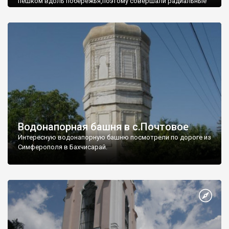
пешком вдоль побережья,поэтому совершали радиальные
вылазки из Оленевки.
Водонапорная башня в с.Почтовое
Интересную водонапорную башню посмотрели по дороге из
Симферополя в Бахчисарай.