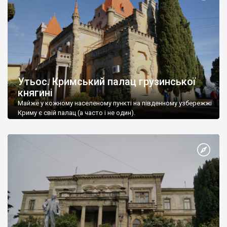
Утьос. Кримський палац грузинської
княгині
Майже у кожному населеному пункті на південному узбережжі
Криму є свій палац (а часто і не один).