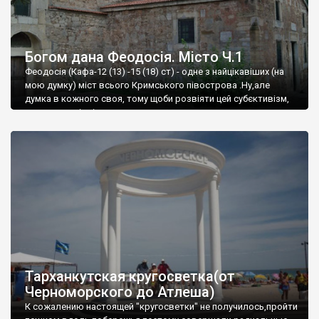
Богом дана Феодосія. Місто Ч.1
Феодосія (Кафа-12 (13) -15 (18) ст) - одне з найцікавіших (на
мою думку) міст всього Кримського півострова .Ну,але
думка в кожного своя, тому щоби розвіяти цей субєктивізм,
запрошую відвідати це
Тарханкутская кругосветка(от
Черноморского до Атлеша)
К сожалению настоящей "кругосветки" не получилось,пройти