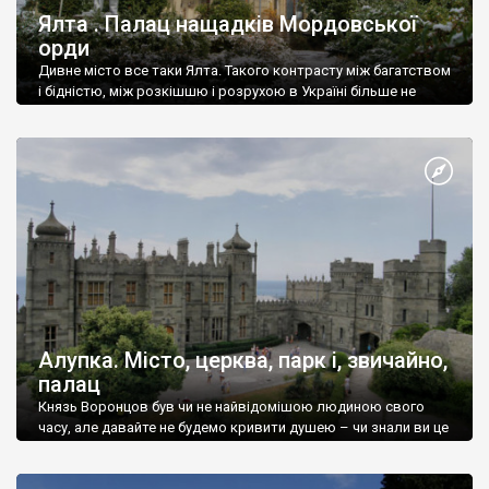
Ялта . Палац нащадків Мордовської
орди
Дивне місто все таки Ялта. Такого контрасту між багатством
і бідністю, між розкішшю і розрухою в Україні більше не
знайдеш.
Алупка. Місто, церква, парк і, звичайно,
палац
Князь Воронцов був чи не найвідомішою людиною свого
часу, але давайте не будемо кривити душею – чи знали ви це
прізвище до відвідин Алупки? Мабуть все таки ні.