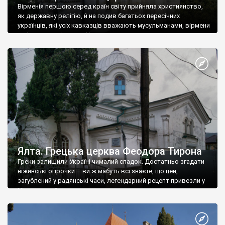
Вірменія першою серед країн світу прийняла християнство,
як державну релігію, й на подив багатьох пересічних
українців, які усіх кавказців вважають мусульманами, вірмени
є відданими вірянами Христа
Ялта. Грецька церква Феодора Тирона
Греки залишили Україні чималий спадок. Достатньо згадати
ніжинські огірочки – ви ж мабуть всі знаєте, що цей,
загублений у радянські часи, легендарний рецепт привезли у
Ніжин греки?