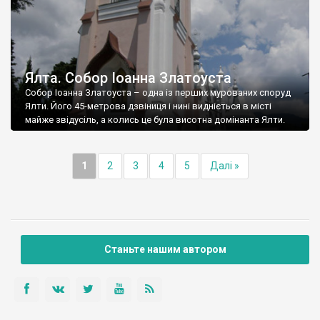
Ялта. Собор Іоанна Златоуста
Собор Іоанна Златоуста – одна із перших мурованих споруд
Ялти. Його 45-метрова дзвіниця і нині видніється в місті
майже звідусіль, а колись це була висотна домінанта Ялти.
1
2
3
4
5
Далі »
Станьте нашим автором