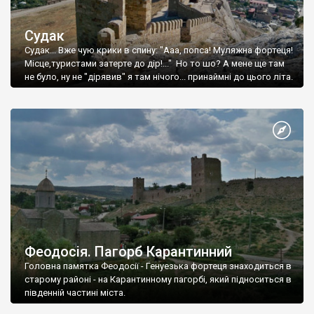
Судак
Судак... Вже чую крики в спину: "Ааа, попса! Муляжна фортеця!
Місце,туристами затерте до дір!..." Но то шо? А мене ще там
не було, ну не "дірявив" я там нічого... принаймні до цього літа.
Феодосія. Пагорб Карантинний
Головна памятка Феодосії - Генуезька фортеця знаходиться в
старому районі - на Карантинному пагорбі, який підноситься в
південній частині міста.