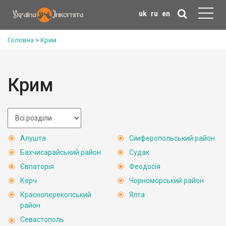
uk
ru
en
Головна
>
Крим
Крим
Алушта
Сімферопольський район
Бахчисарайський район
Судак
Євпаторія
Феодосія
Керч
Чорноморський район
Красноперекопський
Ялта
район
Севастополь