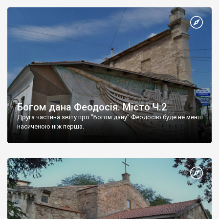
Богом дана Феодосія. Місто Ч.2
Друга частина звіту про "Богом дану" Феодосію буде не менш
насиченою ніж перша.