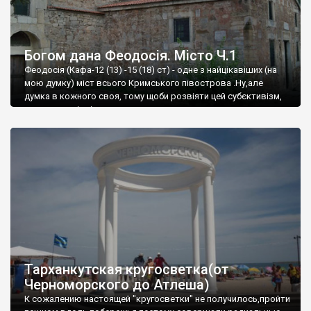
Богом дана Феодосія. Місто Ч.1
Феодосія (Кафа-12 (13) -15 (18) ст) - одне з найцікавіших (на
мою думку) міст всього Кримського півострова .Ну,але
думка в кожного своя, тому щоби розвіяти цей субєктивізм,
запрошую відвідати це
Тарханкутская кругосветка(от
Черноморского до Атлеша)
К сожалению настоящей "кругосветки" не получилось,пройти