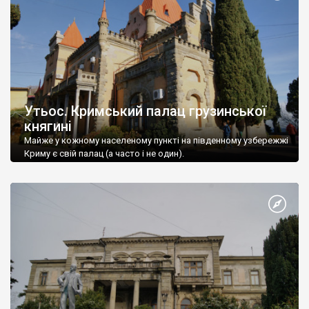
Утьос. Кримський палац грузинської
княгині
Майже у кожному населеному пункті на південному узбережжі
Криму є свій палац (а часто і не один).