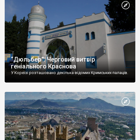
“Дюльбер”. Черговий витвір
геніального Краснова
У Кореїзі розташовано декілька відомих Кримських палаців.