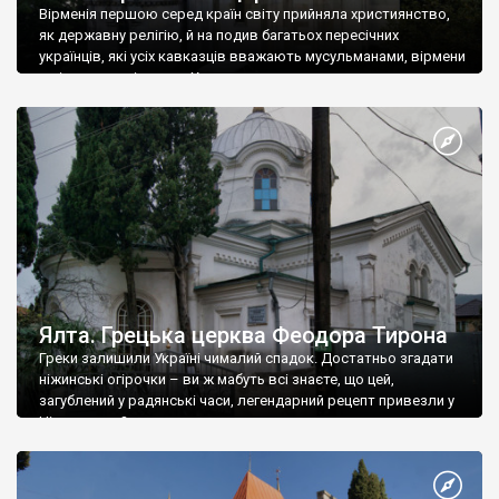
Вірменія першою серед країн світу прийняла християнство,
як державну релігію, й на подив багатьох пересічних
українців, які усіх кавказців вважають мусульманами, вірмени
є відданими вірянами Христа
Ялта. Грецька церква Феодора Тирона
Греки залишили Україні чималий спадок. Достатньо згадати
ніжинські огірочки – ви ж мабуть всі знаєте, що цей,
загублений у радянські часи, легендарний рецепт привезли у
Ніжин греки?