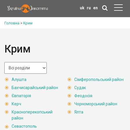
uk
ru
en
Головна
>
Крим
Крим
Алушта
Сімферопольський район
Бахчисарайський район
Судак
Євпаторія
Феодосія
Керч
Чорноморський район
Красноперекопський
Ялта
район
Севастополь