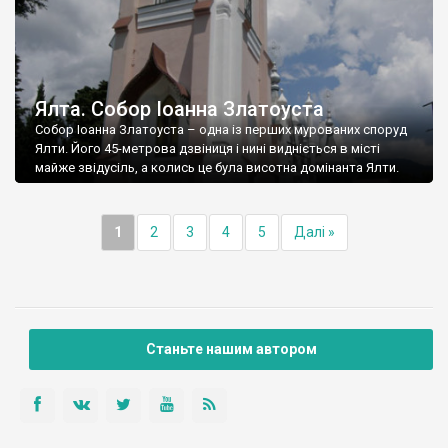
Ялта. Собор Іоанна Златоуста
Собор Іоанна Златоуста – одна із перших мурованих споруд
Ялти. Його 45-метрова дзвіниця і нині видніється в місті
майже звідусіль, а колись це була висотна домінанта Ялти.
1
2
3
4
5
Далі »
Станьте нашим автором