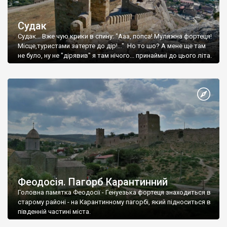
Судак
Судак... Вже чую крики в спину: "Ааа, попса! Муляжна фортеця!
Місце,туристами затерте до дір!..." Но то шо? А мене ще там
не було, ну не "дірявив" я там нічого... принаймні до цього літа.
Феодосія. Пагорб Карантинний
Головна памятка Феодосії - Генуезька фортеця знаходиться в
старому районі - на Карантинному пагорбі, який підноситься в
південній частині міста.