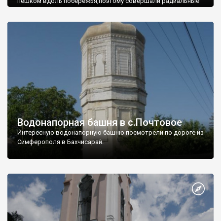
пешком вдоль побережья,поэтому совершали радиальные
вылазки из Оленевки.
Водонапорная башня в с.Почтовое
Интересную водонапорную башню посмотрели по дороге из
Симферополя в Бахчисарай.