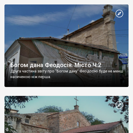
Богом дана Феодосія. Місто Ч.2
Друга частина звіту про "Богом дану" Феодосію буде не менш
насиченою ніж перша.