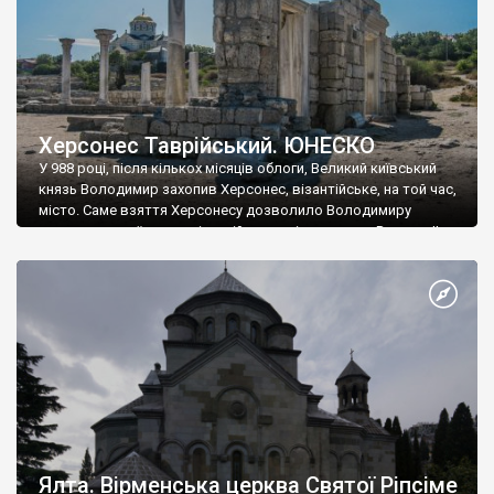
Херсонес Таврійський. ЮНЕСКО
У 988 році, після кількох місяців облоги, Великий київський
князь Володимир захопив Херсонес, візантійське, на той час,
місто. Саме взяття Херсонесу дозволило Володимиру
диктувати свої умови візантійському імператору Василю ІІ, та
одружитися з його дочкою Ганною. Цього ж року, в
Херсонесі Володимир-язичник, став Василем-християнином.
А потім було Хрещення Русі. На честь Херсонесу Таврійського
названо місто […]
Ялта. Вірменська церква Святої Ріпсіме