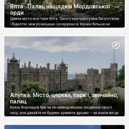
Ялта . Палац нащадків Мордовської
орди
Дивне місто все таки Ялта. Такого контрасту між багатством
і бідністю, між розкішшю і розрухою в Україні більше не
знайдеш.
Алупка. Місто, церква, парк і, звичайно,
палац
Князь Воронцов був чи не найвідомішою людиною свого
часу, але давайте не будемо кривити душею – чи знали ви це
прізвище до відвідин Алупки? Мабуть все таки ні.