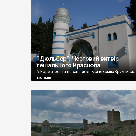
“Дюльбер”. Черговий витвір
геніального Краснова
У Кореїзі розташовано декілька відомих Кримських
палаців.