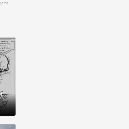
им та
ора і
є
го типу,
ей-
рний
ста:
 райони
від 2
I
і,
рукти,
 котрі