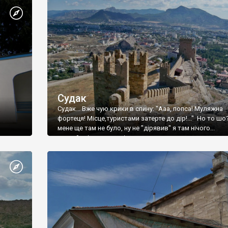
Судак
Судак... Вже чую крики в спину: "Ааа, попса! Муляжна
фортеця! Місце,туристами затерте до дір!..." Но то шо
мене ще там не було, ну не "дірявив" я там нічого...
принаймні до цього літа.