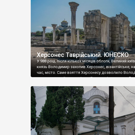
музею «Новгородський музей-заповідник» сотні арт
візантійської доби. Раритети викрадені з фондів об’
культурної спадщини ЮНЕСКО «Херсонеса Таврійсько
Офіційно – на виставку «Золото Візантії», але експер
влада в Україні вважають це лише […]
Херсонес Таврійський. ЮНЕСКО
У 988 році, після кількох місяців облоги, Великий киї
князь Володимир захопив Херсонес, візантійське, на
час, місто. Саме взяття Херсонесу дозволило Воло
диктувати свої умови візантійському імператору Вас
та одружитися з його дочкою Ганною. Цього ж року,
Херсонесі Володимир-язичник, став Василем-
християнином. А потім було Хрещення Русі. На честь
Херсонесу Таврійського названо місто […]