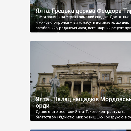
Ялта. Грецька церква Феодора Ти
Греки залишили Україні чималий спадок. Достатньо 
ніжинські огірочки – ви ж мабуть всі знаєте, що цей,
загублений у радянські часи, легендарний рецепт пр
Ніжин греки?
Ялта . Палац нащадків Мордовськ
орди
Дивне місто все таки Ялта. Такого контрасту між
багатством і бідністю, між розкішшю і розрухою в Ук
більше не знайдеш.