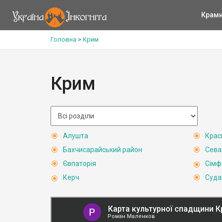
Крам
Головна
>
Крим
Крим
Алушта
Крас
Бахчисарайський район
Сева
Євпаторія
Сімф
Керч
Суда