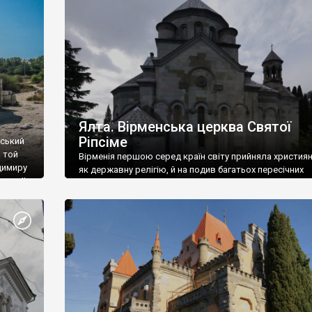
ефактів
називаються «повстяками» (postaki)…” “Вино. Крим
єкту
виробляє відмінне вино і його вдосталь: воно все ду
го».
легке біле і дуже […]
ти та
Ялта. Вірменська церква Святої
Ріпсіме
вський
 той
Вірменія першою серед країн світу прийняла христия
димиру
як державну релігію, й на подив багатьох пересічних
илю ІІ,
українців, які усіх кавказців вважають мусульманами,
 в
вірмени є відданими вірянами Христа