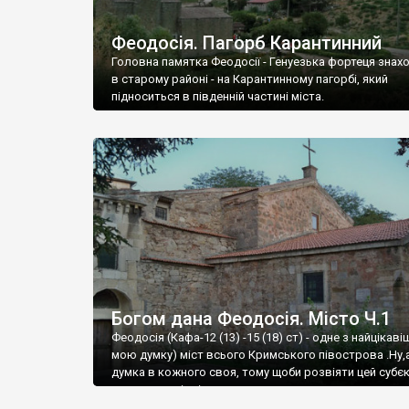
Феодосія. Пагорб Карантинний
Головна памятка Феодосії - Генуезька фортеця знах
в старому районі - на Карантинному пагорбі, який
підноситься в південній частині міста.
Богом дана Феодосія. Місто Ч.1
Феодосія (Кафа-12 (13) -15 (18) ст) - одне з найцікаві
мою думку) міст всього Кримського півострова .Ну,
думка в кожного своя, тому щоби розвіяти цей субєк
запрошую відвідати це