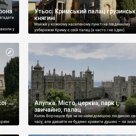
рона
Утьос. Кримський палац грузинськ
княгині
згадати
Майже у кожному населеному пункті на південному
ивезли у
узбережжі Криму є свій палац (а часто і не один).
ої
Алупка. Місто, церква, парк і,
звичайно, палац
Князь Воронцов був чи не найвідомішою людиною св
раїні
часу, але давайте не будемо кривити душею – чи знал
це прізвище до відвідин Алупки? Мабуть все таки ні.