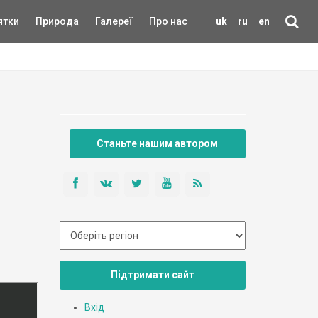
ятки
Природа
Галереї
Про нас
uk
ru
en
Станьте нашим автором
Підтримати сайт
Вхід