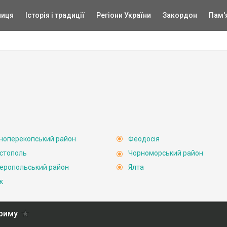
ниця
Історія і традиції
Регіони України
Закордон
Пам'
ноперекопський район
Феодосія
стополь
Чорноморський район
еропольський район
Ялта
к