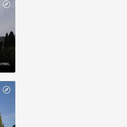
же
нство,