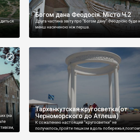
Богом дана Феодосія. Місто Ч.2
одиться
Друга частина звіту про "Богом дану" Феодосію буде 
менш насиченою ніж перша.
Тарханкутская кругосветка(от
Черноморского до Атлеша)
ших (на
але
К сожалению настоящей "кругосветки" не
тивізм,
получилось,пройти пешком вдоль побережья,поэтом
совершали радиальные вылазки из Оленевки.