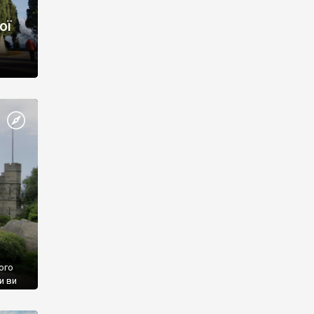
ої
ого
и ви