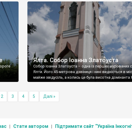
е
Ялта. Собор Іоанна Златоуста
ороге
Собор Іоанна Златоуста – одна із перших мурованих 
Ялти. Його 45-метрова дзвіниця і нині видніється в міс
майже звідусіль, а колись це була висотна домінанта 
2
3
4
5
Далі »
нас
Стати автором
Підтримати сайт “Україна Інкогні