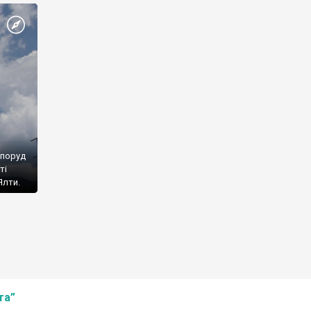
споруд
ті
Ялти.
та”