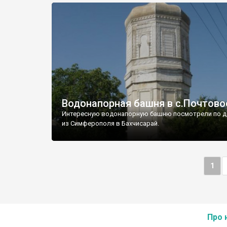
Водонапорная башня в с.Почтово
Интересную водонапорную башню посмотрели по д
из Симферополя в Бахчисарай.
1
Про 