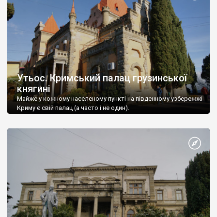
Утьос. Кримський палац грузинської
княгині
Майже у кожному населеному пункті на південному узбережжі
Криму є свій палац (а часто і не один).