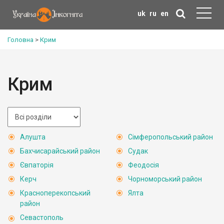
uk
ru
en
Головна
>
Крим
Крим
Алушта
Сімферопольський район
Бахчисарайський район
Судак
Євпаторія
Феодосія
Керч
Чорноморський район
Красноперекопський
Ялта
район
Севастополь