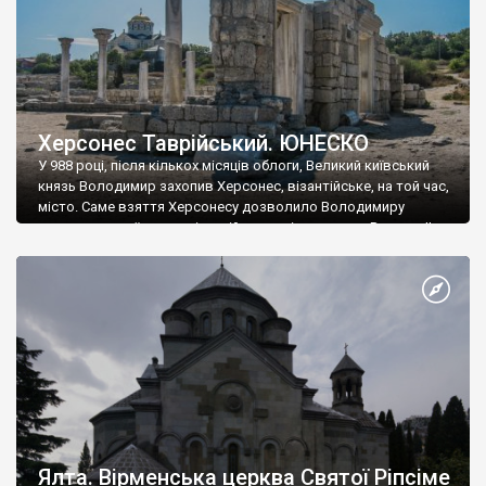
Херсонес Таврійський. ЮНЕСКО
У 988 році, після кількох місяців облоги, Великий київський
князь Володимир захопив Херсонес, візантійське, на той час,
місто. Саме взяття Херсонесу дозволило Володимиру
диктувати свої умови візантійському імператору Василю ІІ, та
одружитися з його дочкою Ганною. Цього ж року, в
Херсонесі Володимир-язичник, став Василем-християнином.
А потім було Хрещення Русі. На честь Херсонесу Таврійського
названо місто […]
Ялта. Вірменська церква Святої Ріпсіме