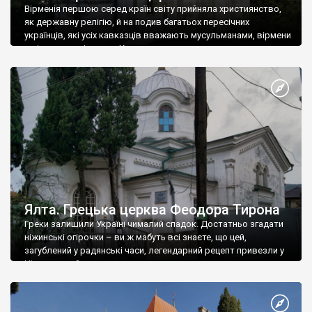
Вірменія першою серед країн світу прийняла християнство,
як державну релігію, й на подив багатьох пересічних
українців, які усіх кавказців вважають мусульманами, вірмени
є відданими вірянами Христа
Ялта. Грецька церква Феодора Тирона
Греки залишили Україні чималий спадок. Достатньо згадати
ніжинські огірочки – ви ж мабуть всі знаєте, що цей,
загублений у радянські часи, легендарний рецепт привезли у
Ніжин греки?