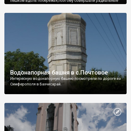
пешком вдоль побережья,поэтому совершали радиальные
вылазки из Оленевки.
Водонапорная башня в с.Почтовое
Интересную водонапорную башню посмотрели по дороге из
Симферополя в Бахчисарай.