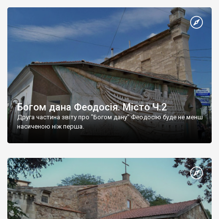
Богом дана Феодосія. Місто Ч.2
Друга частина звіту про "Богом дану" Феодосію буде не менш
насиченою ніж перша.