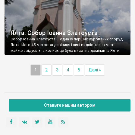
Ялта. Собор Іоанна Златоуста
Собор Іоанна Златоуста – одна із перших мурованих споруд
Ялти. Його 45-метрова дзвіниця і нині видніється в місті
майже звідусіль, а колись це була висотна домінанта Ялти.
1
2
3
4
5
Далі »
Станьте нашим автором