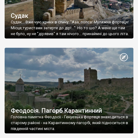
Судак
Судак... Вже чую крики в спину: "Ааа, попса! Муляжна фортеця!
Місце,туристами затерте до дір!..." Но то шо? А мене ще там
не було, ну не "дірявив" я там нічого... принаймні до цього літа.
Феодосія. Пагорб Карантинний
Головна памятка Феодосії - Генуезька фортеця знаходиться в
старому районі - на Карантинному пагорбі, який підноситься в
південній частині міста.