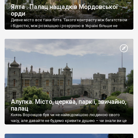
Ялта . Палац нащадків Мордовської
орди
Дивне місто все таки Ялта. Такого контрасту між багатством
і бідністю, між розкішшю і розрухою в Україні більше не
знайдеш.
Алупка. Місто, церква, парк і, звичайно,
палац
Князь Воронцов був чи не найвідомішою людиною свого
часу, але давайте не будемо кривити душею – чи знали ви це
прізвище до відвідин Алупки? Мабуть все таки ні.