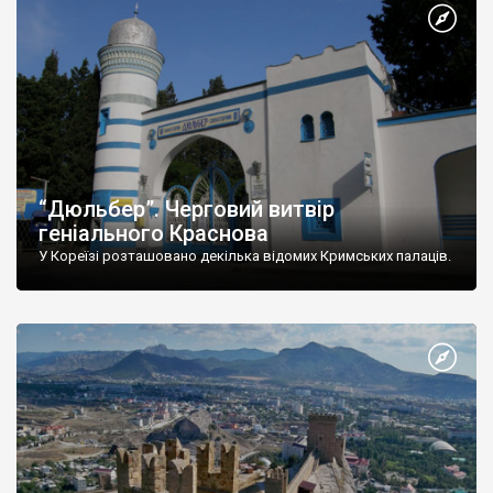
“Дюльбер”. Черговий витвір
геніального Краснова
У Кореїзі розташовано декілька відомих Кримських палаців.