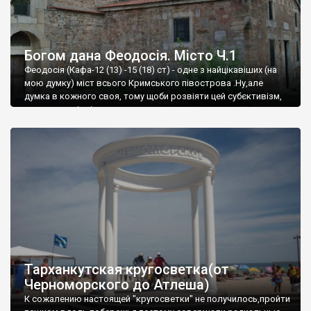
Богом дана Феодосія. Місто Ч.1
Феодосія (Кафа-12 (13) -15 (18) ст) - одне з найцікавіших (на
мою думку) міст всього Кримського півострова .Ну,але
думка в кожного своя, тому щоби розвіяти цей субєктивізм,
запрошую відвідати це
Тарханкутская кругосветка(от
Черноморского до Атлеша)
К сожалению настоящей "кругосветки" не получилось,пройти