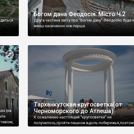
Богом дана Феодосія. Місто Ч.2
одиться
Друга частина звіту про "Богом дану" Феодосію буде 
менш насиченою ніж перша.
Тарханкутская кругосветка(от
Черноморского до Атлеша)
ших (на
але
К сожалению настоящей "кругосветки" не
тивізм,
получилось,пройти пешком вдоль побережья,поэтом
совершали радиальные вылазки из Оленевки.