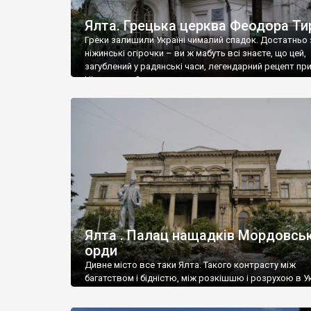
Ялта. Грецька церква Феодора Ти
Греки залишили Україні чималий спадок. Достатньо 
ніжинські огірочки – ви ж мабуть всі знаєте, що цей,
загублений у радянські часи, легендарний рецепт пр
Ніжин греки?
Ялта . Палац нащадків Мордовськ
орди
Дивне місто все таки Ялта. Такого контрасту між
багатством і бідністю, між розкішшю і розрухою в Ук
більше не знайдеш.