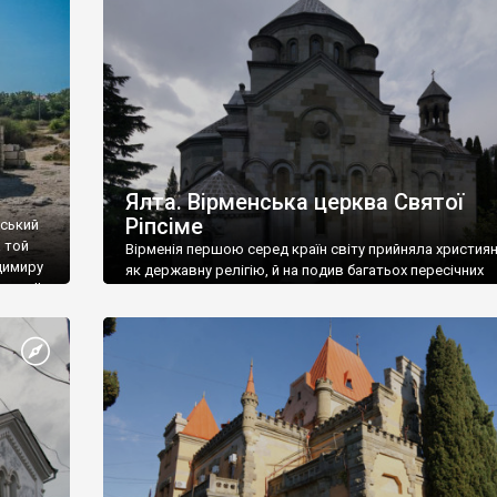
ефактів
називаються «повстяками» (postaki)…” “Вино. Крим
єкту
виробляє відмінне вино і його вдосталь: воно все ду
го».
легке біле і дуже […]
ти та
Ялта. Вірменська церква Святої
Ріпсіме
вський
 той
Вірменія першою серед країн світу прийняла христия
димиру
як державну релігію, й на подив багатьох пересічних
илю ІІ,
українців, які усіх кавказців вважають мусульманами,
 в
вірмени є відданими вірянами Христа