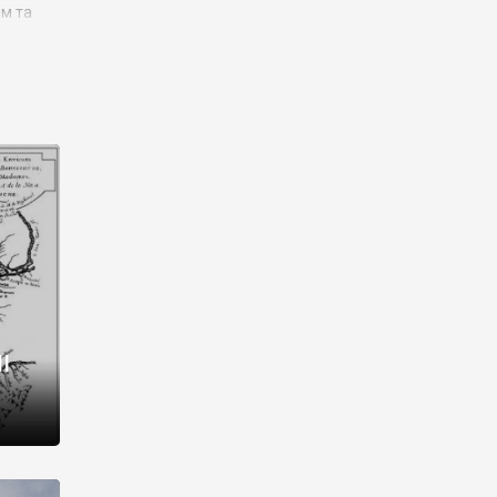
им та
ора і
є
го типу,
ей-
рний
ста:
 райони
від 2
I
і,
рукти,
 котрі