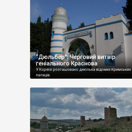
“Дюльбер”. Черговий витвір
геніального Краснова
У Кореїзі розташовано декілька відомих Кримських
палаців.