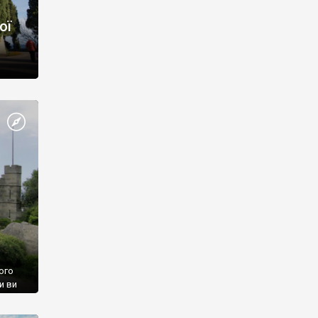
ої
ого
и ви