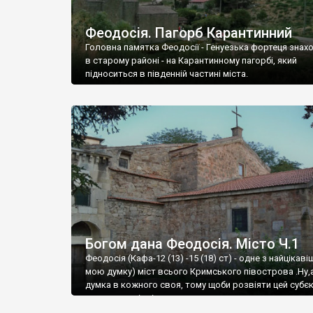
Феодосія. Пагорб Карантинний
Головна памятка Феодосії - Генуезька фортеця знах
в старому районі - на Карантинному пагорбі, який
підноситься в південній частині міста.
Богом дана Феодосія. Місто Ч.1
Феодосія (Кафа-12 (13) -15 (18) ст) - одне з найцікаві
мою думку) міст всього Кримського півострова .Ну,
думка в кожного своя, тому щоби розвіяти цей субєк
запрошую відвідати це