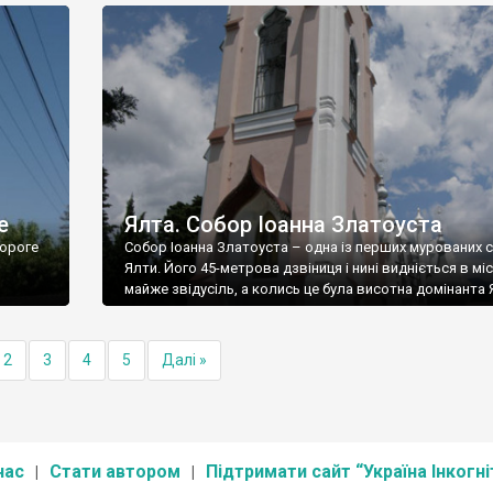
е
Ялта. Собор Іоанна Златоуста
ороге
Собор Іоанна Златоуста – одна із перших мурованих 
Ялти. Його 45-метрова дзвіниця і нині видніється в міс
майже звідусіль, а колись це була висотна домінанта 
2
3
4
5
Далі »
нас
Стати автором
Підтримати сайт “Україна Інкогні