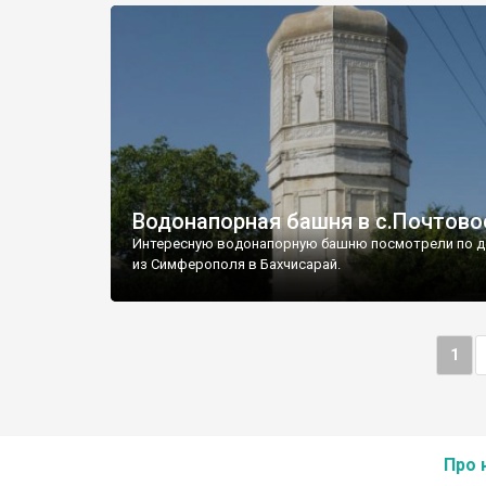
Водонапорная башня в с.Почтово
Интересную водонапорную башню посмотрели по д
из Симферополя в Бахчисарай.
1
Про 