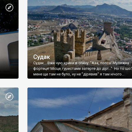
Судак
Судак... Вже чую крики в спину: "Ааа, попса! Муляжна
фортеця! Місце,туристами затерте до дір!..." Но то шо
мене ще там не було, ну не "дірявив" я там нічого...
принаймні до цього літа.