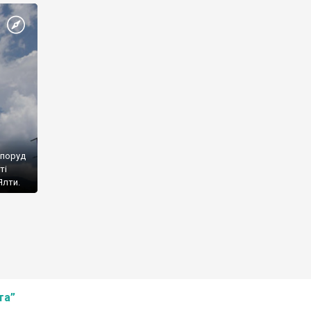
споруд
ті
Ялти.
та”