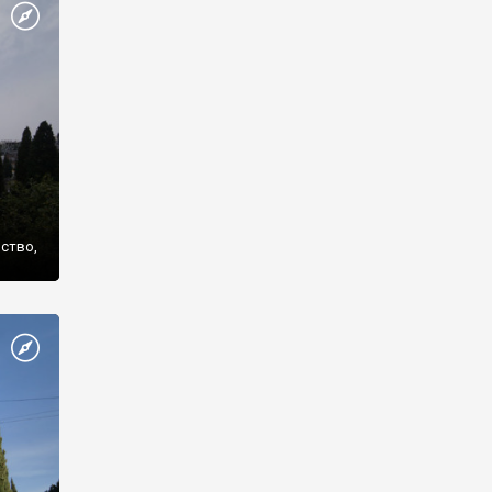
же
нство,