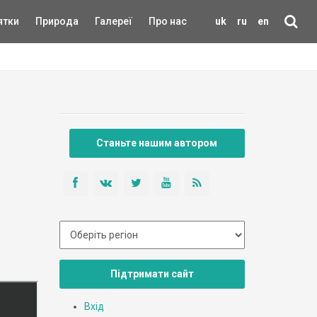
ятки
Природа
Галереї
Про нас
uk
ru
en
Станьте нашим автором
Підтримати сайт
Вхід