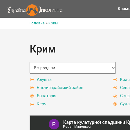
Крам
Головна
>
Крим
Крим
Алушта
Крас
Бахчисарайський район
Сева
Євпаторія
Сімф
Керч
Суда