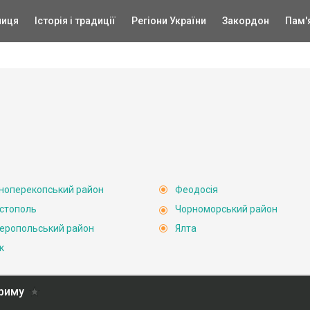
ниця
Історія і традиції
Регіони України
Закордон
Пам'
ноперекопський район
Феодосія
стополь
Чорноморський район
еропольський район
Ялта
к