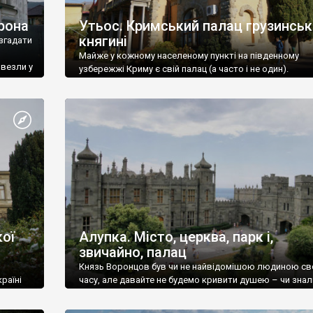
рона
Утьос. Кримський палац грузинськ
княгині
згадати
Майже у кожному населеному пункті на південному
ивезли у
узбережжі Криму є свій палац (а часто і не один).
ої
Алупка. Місто, церква, парк і,
звичайно, палац
Князь Воронцов був чи не найвідомішою людиною св
раїні
часу, але давайте не будемо кривити душею – чи знал
це прізвище до відвідин Алупки? Мабуть все таки ні.