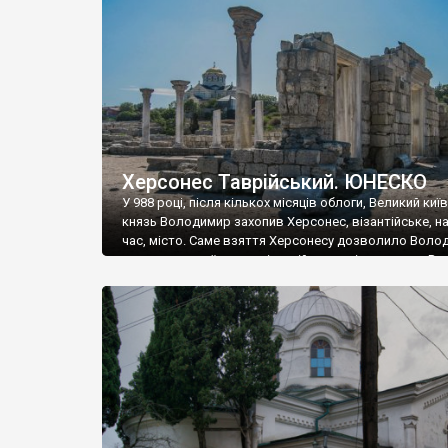
музею «Новгородський музей-заповідник» сотні арт
візантійської доби. Раритети викрадені з фондів об’
культурної спадщини ЮНЕСКО «Херсонеса Таврійсько
Офіційно – на виставку «Золото Візантії», але експер
влада в Україні вважають це лише […]
Херсонес Таврійський. ЮНЕСКО
У 988 році, після кількох місяців облоги, Великий киї
князь Володимир захопив Херсонес, візантійське, на
час, місто. Саме взяття Херсонесу дозволило Воло
диктувати свої умови візантійському імператору Вас
та одружитися з його дочкою Ганною. Цього ж року,
Херсонесі Володимир-язичник, став Василем-
християнином. А потім було Хрещення Русі. На честь
Херсонесу Таврійського названо місто […]