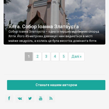
Ялта. Собор Іоанна Златоуста
Собор Іоанна Златоуста – одна із перших мурованих споруд
Ялти. Його 45-метрова дзвіниця і нині видніється в місті
майже звідусіль, а колись це була висотна домінанта Ялти.
1
2
3
4
5
Далі »
Станьте нашим автором