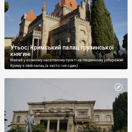
Утьос. Кримський палац грузинської
княгині
Майже у кожному населеному пункті на південному узбережжі
Криму є свій палац (а часто і не один).