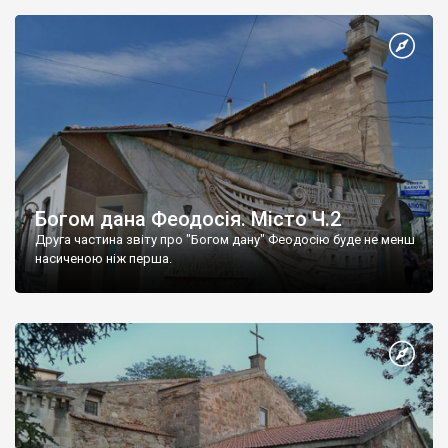
Богом дана Феодосія. Місто Ч.2
Друга частина звіту про "Богом дану" Феодосію буде не менш
насиченою ніж перша.