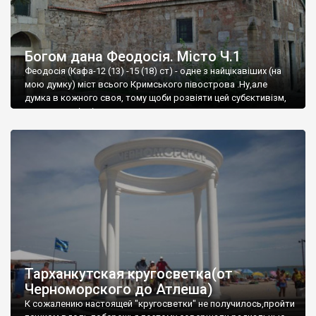
Богом дана Феодосія. Місто Ч.1
Феодосія (Кафа-12 (13) -15 (18) ст) - одне з найцікавіших (на
мою думку) міст всього Кримського півострова .Ну,але
думка в кожного своя, тому щоби розвіяти цей субєктивізм,
запрошую відвідати це
Тарханкутская кругосветка(от
Черноморского до Атлеша)
К сожалению настоящей "кругосветки" не получилось,пройти