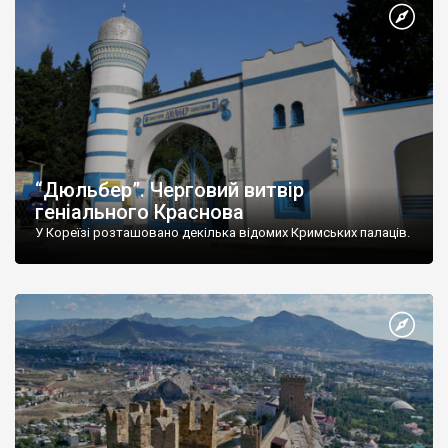
“Дюльбер”. Черговий витвір
геніального Краснова
У Кореїзі розташовано декілька відомих Кримських палаців.