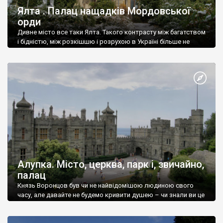
Ялта . Палац нащадків Мордовської
орди
Дивне місто все таки Ялта. Такого контрасту між багатством
і бідністю, між розкішшю і розрухою в Україні більше не
знайдеш.
Алупка. Місто, церква, парк і, звичайно,
палац
Князь Воронцов був чи не найвідомішою людиною свого
часу, але давайте не будемо кривити душею – чи знали ви це
прізвище до відвідин Алупки? Мабуть все таки ні.