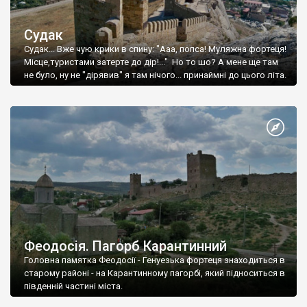
Судак
Судак... Вже чую крики в спину: "Ааа, попса! Муляжна фортеця!
Місце,туристами затерте до дір!..." Но то шо? А мене ще там
не було, ну не "дірявив" я там нічого... принаймні до цього літа.
Феодосія. Пагорб Карантинний
Головна памятка Феодосії - Генуезька фортеця знаходиться в
старому районі - на Карантинному пагорбі, який підноситься в
південній частині міста.