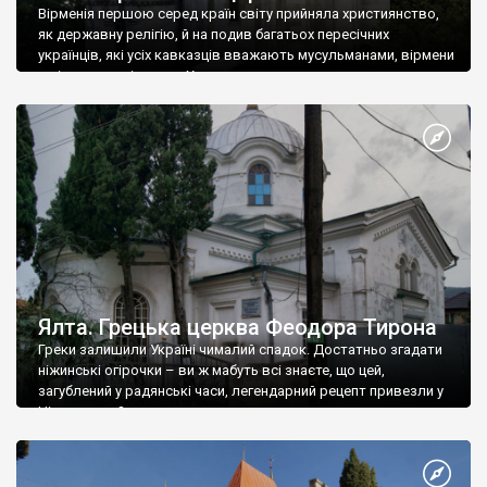
Вірменія першою серед країн світу прийняла християнство,
як державну релігію, й на подив багатьох пересічних
українців, які усіх кавказців вважають мусульманами, вірмени
є відданими вірянами Христа
Ялта. Грецька церква Феодора Тирона
Греки залишили Україні чималий спадок. Достатньо згадати
ніжинські огірочки – ви ж мабуть всі знаєте, що цей,
загублений у радянські часи, легендарний рецепт привезли у
Ніжин греки?