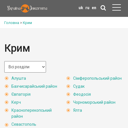
uk
ru
en
Головна
>
Крим
Крим
Алушта
Сімферопольський район
Бахчисарайський район
Судак
Євпаторія
Феодосія
Керч
Чорноморський район
Красноперекопський
Ялта
район
Севастополь