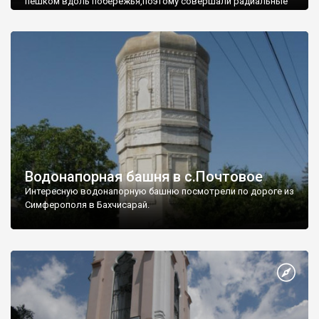
пешком вдоль побережья,поэтому совершали радиальные
вылазки из Оленевки.
Водонапорная башня в с.Почтовое
Интересную водонапорную башню посмотрели по дороге из
Симферополя в Бахчисарай.