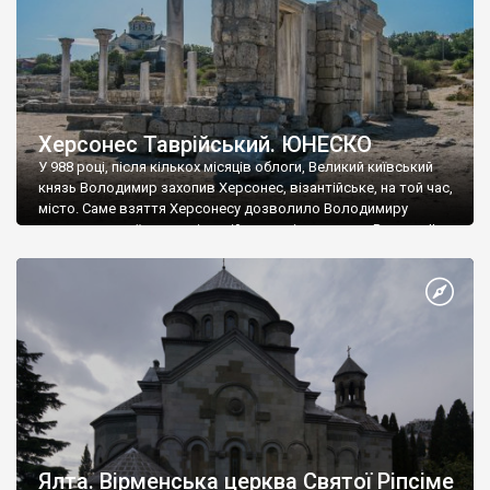
Херсонес Таврійський. ЮНЕСКО
У 988 році, після кількох місяців облоги, Великий київський
князь Володимир захопив Херсонес, візантійське, на той час,
місто. Саме взяття Херсонесу дозволило Володимиру
диктувати свої умови візантійському імператору Василю ІІ, та
одружитися з його дочкою Ганною. Цього ж року, в
Херсонесі Володимир-язичник, став Василем-християнином.
А потім було Хрещення Русі. На честь Херсонесу Таврійського
названо місто […]
Ялта. Вірменська церква Святої Ріпсіме