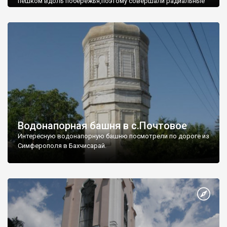
пешком вдоль побережья,поэтому совершали радиальные
вылазки из Оленевки.
Водонапорная башня в с.Почтовое
Интересную водонапорную башню посмотрели по дороге из
Симферополя в Бахчисарай.