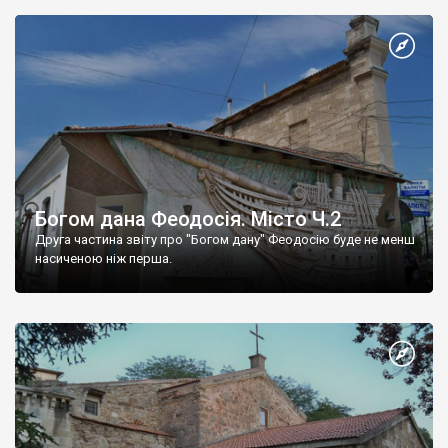
Богом дана Феодосія. Місто Ч.2
Друга частина звіту про "Богом дану" Феодосію буде не менш
насиченою ніж перша.