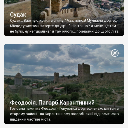
Судак
Судак... Вже чую крики в спину: "Ааа, попса! Муляжна фортеця!
Місце,туристами затерте до дір!..." Но то шо? А мене ще там
не було, ну не "дірявив" я там нічого... принаймні до цього літа.
Феодосія. Пагорб Карантинний
Головна памятка Феодосії - Генуезька фортеця знаходиться в
старому районі - на Карантинному пагорбі, який підноситься в
південній частині міста.