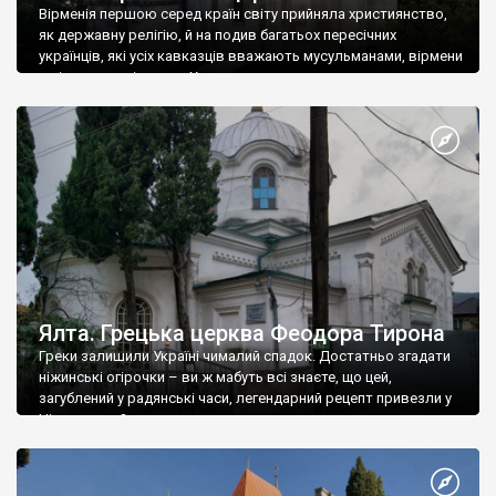
Вірменія першою серед країн світу прийняла християнство,
як державну релігію, й на подив багатьох пересічних
українців, які усіх кавказців вважають мусульманами, вірмени
є відданими вірянами Христа
Ялта. Грецька церква Феодора Тирона
Греки залишили Україні чималий спадок. Достатньо згадати
ніжинські огірочки – ви ж мабуть всі знаєте, що цей,
загублений у радянські часи, легендарний рецепт привезли у
Ніжин греки?