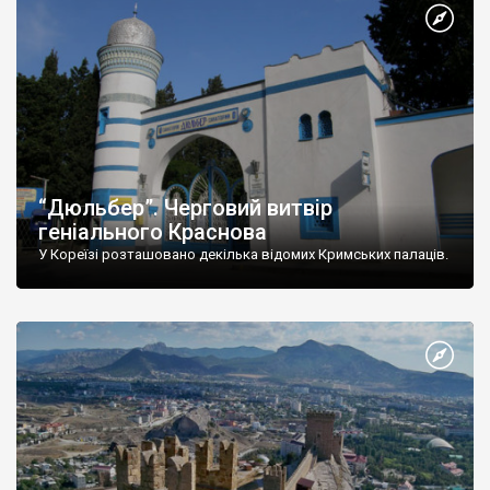
“Дюльбер”. Черговий витвір
геніального Краснова
У Кореїзі розташовано декілька відомих Кримських палаців.