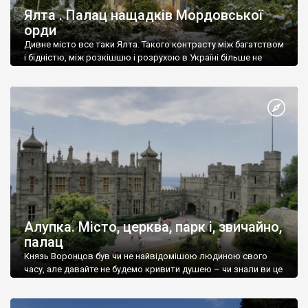
Ялта . Палац нащадків Мордовської
орди
Дивне місто все таки Ялта. Такого контрасту між багатством
і бідністю, між розкішшю і розрухою в Україні більше не
знайдеш.
Алупка. Місто, церква, парк і, звичайно,
палац
Князь Воронцов був чи не найвідомішою людиною свого
часу, але давайте не будемо кривити душею – чи знали ви це
прізвище до відвідин Алупки? Мабуть все таки ні.