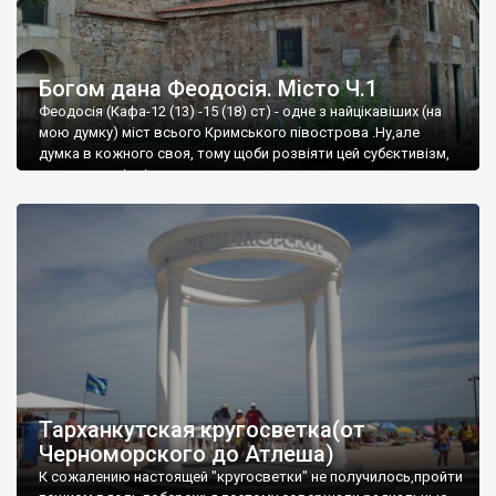
Богом дана Феодосія. Місто Ч.1
Феодосія (Кафа-12 (13) -15 (18) ст) - одне з найцікавіших (на
мою думку) міст всього Кримського півострова .Ну,але
думка в кожного своя, тому щоби розвіяти цей субєктивізм,
запрошую відвідати це
Тарханкутская кругосветка(от
Черноморского до Атлеша)
К сожалению настоящей "кругосветки" не получилось,пройти