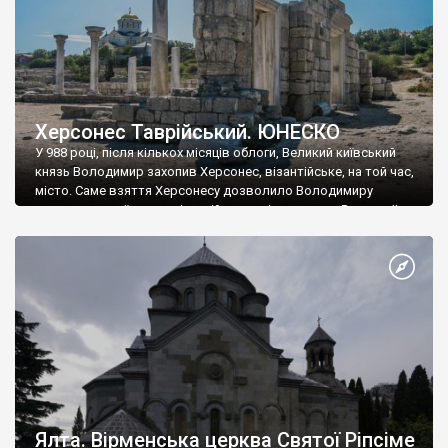
Херсонес Таврійський. ЮНЕСКО
У 988 році, після кількох місяців облоги, Великий київський
князь Володимир захопив Херсонес, візантійське, на той час,
місто. Саме взяття Херсонесу дозволило Володимиру
диктувати свої умови візантійському імператору Василю ІІ, та
одружитися з його дочкою Ганною. Цього ж року, в
Херсонесі Володимир-язичник, став Василем-християнином.
А потім було Хрещення Русі. На честь Херсонесу Таврійського
названо місто […]
Ялта. Вірменська церква Святої Ріпсіме