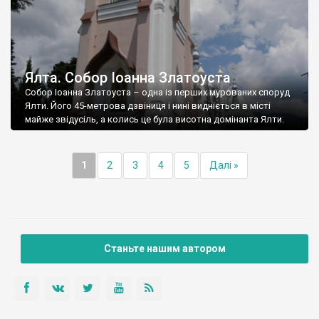
Ялта. Собор Іоанна Златоуста
Собор Іоанна Златоуста – одна із перших мурованих споруд
Ялти. Його 45-метрова дзвіниця і нині видніється в місті
майже звідусіль, а колись це була висотна домінанта Ялти.
1
2
3
4
5
Далі »
Станьте нашим автором