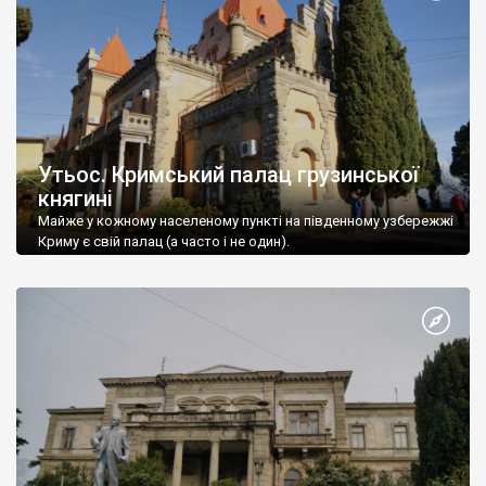
Утьос. Кримський палац грузинської
княгині
Майже у кожному населеному пункті на південному узбережжі
Криму є свій палац (а часто і не один).