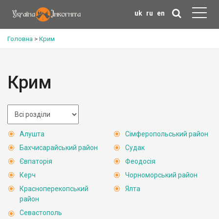
uk
ru
en
Головна
>
Крим
Крим
Алушта
Сімферопольський район
Бахчисарайський район
Судак
Євпаторія
Феодосія
Керч
Чорноморський район
Красноперекопський
Ялта
район
Севастополь