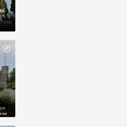
ої
ого
и ви