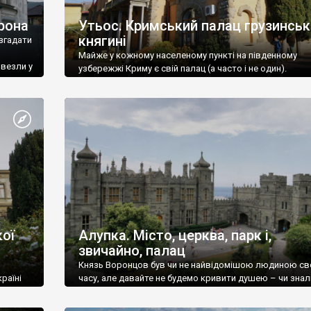
рона
Утьос. Кримський палац грузинськ
княгині
згадати
Майже у кожному населеному пункті на південному
ивезли у
узбережжі Криму є свій палац (а часто і не один).
ої
Алупка. Місто, церква, парк і,
звичайно, палац
Князь Воронцов був чи не найвідомішою людиною св
раїні
часу, але давайте не будемо кривити душею – чи знал
це прізвище до відвідин Алупки? Мабуть все таки ні.