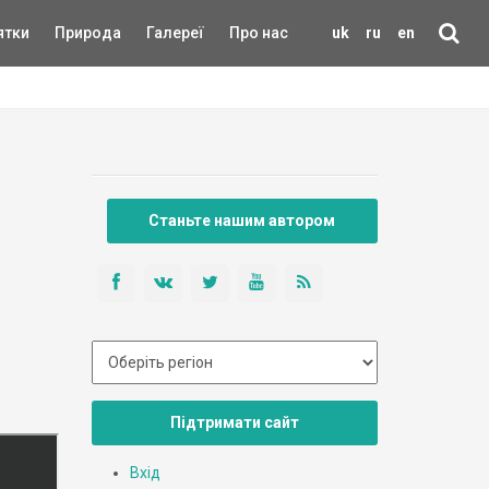
ятки
Природа
Галереї
Про нас
uk
ru
en
Станьте нашим автором
Підтримати сайт
Вхід