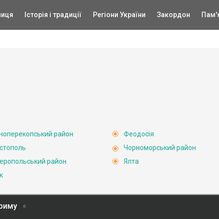
ниця
Історія і традиції
Регіони України
Закордон
Пам'
ноперекопський район
Феодосія
стополь
Чорноморський район
еропольський район
Ялта
к