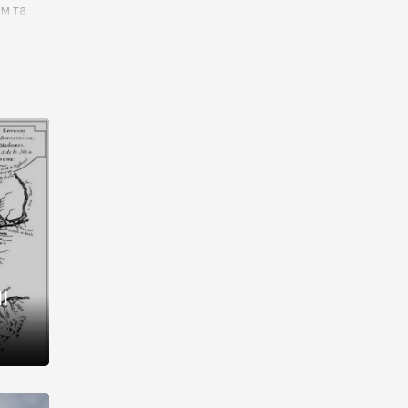
им та
ора і
є
го типу,
ей-
рний
ста:
 райони
від 2
I
і,
рукти,
 котрі