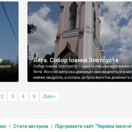
е
Ялта. Собор Іоанна Златоуста
ороге
Собор Іоанна Златоуста – одна із перших мурованих 
Ялти. Його 45-метрова дзвіниця і нині видніється в міс
майже звідусіль, а колись це була висотна домінанта 
2
3
4
5
Далі »
нас
Стати автором
Підтримати сайт “Україна Інкогні