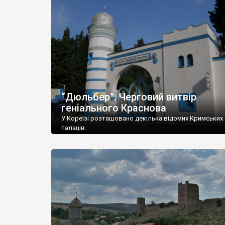
“Дюльбер”. Черговий витвір
геніального Краснова
У Кореїзі розташовано декілька відомих Кримських
палаців.