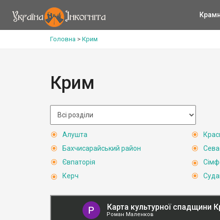
Крам
Головна
>
Крим
Крим
Алушта
Крас
Бахчисарайський район
Сева
Євпаторія
Сімф
Керч
Суда