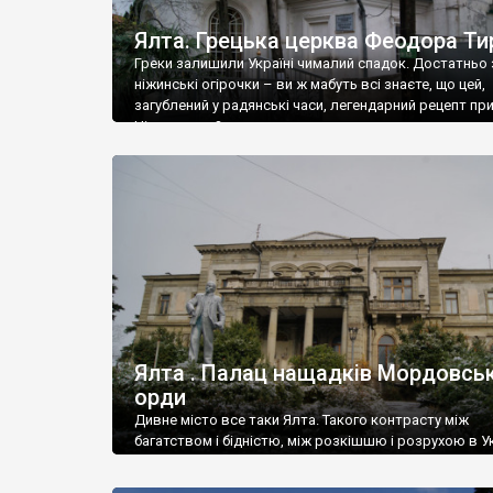
Ялта. Грецька церква Феодора Ти
Греки залишили Україні чималий спадок. Достатньо 
ніжинські огірочки – ви ж мабуть всі знаєте, що цей,
загублений у радянські часи, легендарний рецепт пр
Ніжин греки?
Ялта . Палац нащадків Мордовськ
орди
Дивне місто все таки Ялта. Такого контрасту між
багатством і бідністю, між розкішшю і розрухою в Ук
більше не знайдеш.