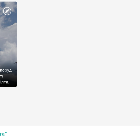
споруд
ті
Ялти.
та”