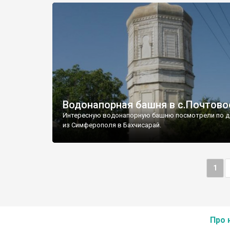
Водонапорная башня в с.Почтово
Интересную водонапорную башню посмотрели по д
из Симферополя в Бахчисарай.
1
Про 