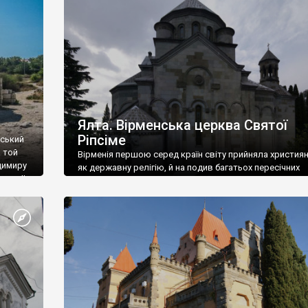
ефактів
називаються «повстяками» (postaki)…” “Вино. Крим
єкту
виробляє відмінне вино і його вдосталь: воно все ду
го».
легке біле і дуже […]
ти та
Ялта. Вірменська церква Святої
Ріпсіме
вський
 той
Вірменія першою серед країн світу прийняла христия
димиру
як державну релігію, й на подив багатьох пересічних
илю ІІ,
українців, які усіх кавказців вважають мусульманами,
 в
вірмени є відданими вірянами Христа