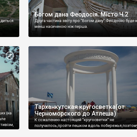
Богом дана Феодосія. Місто Ч.2
одиться
Друга частина звіту про "Богом дану" Феодосію буде 
менш насиченою ніж перша.
Тарханкутская кругосветка(от
Черноморского до Атлеша)
ших (на
але
К сожалению настоящей "кругосветки" не
тивізм,
получилось,пройти пешком вдоль побережья,поэтом
совершали радиальные вылазки из Оленевки.