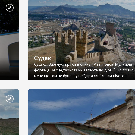
Судак
Судак... Вже чую крики в спину: "Ааа, попса! Муляжна
фортеця! Місце,туристами затерте до дір!..." Но то шо
мене ще там не було, ну не "дірявив" я там нічого...
принаймні до цього літа.