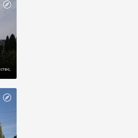
же
нство,