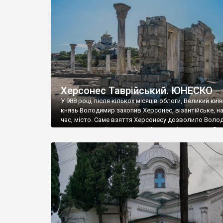
музею «Новгородський музей-заповідник» сотні арт
візантійської доби. Раритети викрадені з фондів об’
культурної спадщини ЮНЕСКО «Херсонеса Таврійсько
Офіційно – на виставку «Золото Візантії», але експер
влада в Україні вважають це лише […]
Херсонес Таврійський. ЮНЕСКО
У 988 році, після кількох місяців облоги, Великий киї
князь Володимир захопив Херсонес, візантійське, на
час, місто. Саме взяття Херсонесу дозволило Воло
диктувати свої умови візантійському імператору Вас
та одружитися з його дочкою Ганною. Цього ж року,
Херсонесі Володимир-язичник, став Василем-
християнином. А потім було Хрещення Русі. На честь
Херсонесу Таврійського названо місто […]