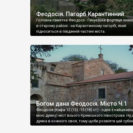
Феодосія. Пагорб Карантинний
Головна памятка Феодосії - Генуезька фортеця знах
в старому районі - на Карантинному пагорбі, який
підноситься в південній частині міста.
Богом дана Феодосія. Місто Ч.1
Феодосія (Кафа-12 (13) -15 (18) ст) - одне з найцікаві
мою думку) міст всього Кримського півострова .Ну,
думка в кожного своя, тому щоби розвіяти цей субєк
запрошую відвідати це