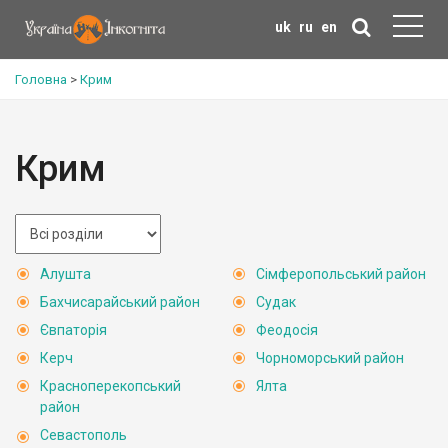
uk
ru
en
Головна
>
Крим
Крим
Алушта
Сімферопольський район
Бахчисарайський район
Судак
Євпаторія
Феодосія
Керч
Чорноморський район
Красноперекопський
Ялта
район
Севастополь