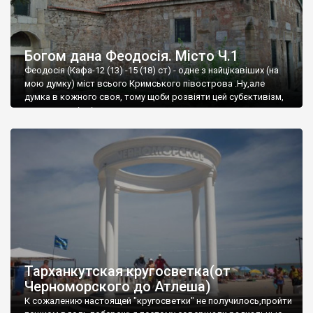
Богом дана Феодосія. Місто Ч.1
Феодосія (Кафа-12 (13) -15 (18) ст) - одне з найцікавіших (на
мою думку) міст всього Кримського півострова .Ну,але
думка в кожного своя, тому щоби розвіяти цей субєктивізм,
запрошую відвідати це
Тарханкутская кругосветка(от
Черноморского до Атлеша)
К сожалению настоящей "кругосветки" не получилось,пройти