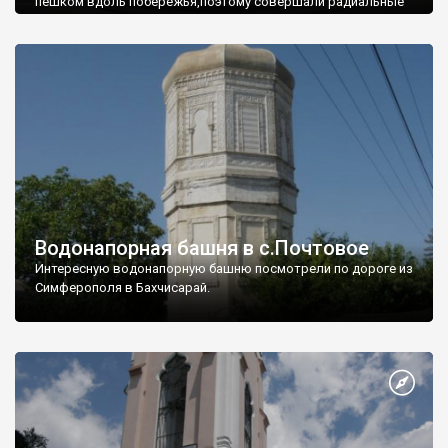
пешком вдоль побережья,поэтому совершали радиальные
вылазки из Оленевки.
Водонапорная башня в с.Почтовое
Интересную водонапорную башню посмотрели по дороге из
Симферополя в Бахчисарай.