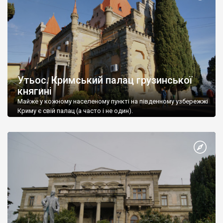
Утьос. Кримський палац грузинської
княгині
Майже у кожному населеному пункті на південному узбережжі
Криму є свій палац (а часто і не один).