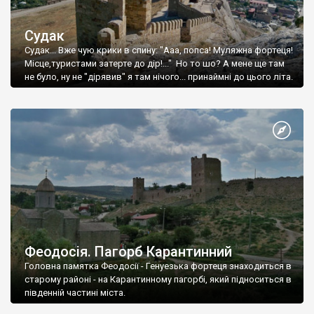
Судак
Судак... Вже чую крики в спину: "Ааа, попса! Муляжна фортеця!
Місце,туристами затерте до дір!..." Но то шо? А мене ще там
не було, ну не "дірявив" я там нічого... принаймні до цього літа.
Феодосія. Пагорб Карантинний
Головна памятка Феодосії - Генуезька фортеця знаходиться в
старому районі - на Карантинному пагорбі, який підноситься в
південній частині міста.