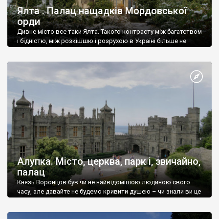
Ялта . Палац нащадків Мордовської
орди
Дивне місто все таки Ялта. Такого контрасту між багатством
і бідністю, між розкішшю і розрухою в Україні більше не
знайдеш.
Алупка. Місто, церква, парк і, звичайно,
палац
Князь Воронцов був чи не найвідомішою людиною свого
часу, але давайте не будемо кривити душею – чи знали ви це
прізвище до відвідин Алупки? Мабуть все таки ні.