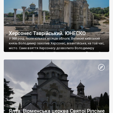
Херсонес Таврійський. ЮНЕСКО
У 988 році, після кількох місяців облоги, Великий київський
князь Володимир захопив Херсонес, візантійське, на той час,
місто. Саме взяття Херсонесу дозволило Володимиру
диктувати свої умови візантійському імператору Василю ІІ, та
одружитися з його дочкою Ганною. Цього ж року, в
Херсонесі Володимир-язичник, став Василем-християнином.
А потім було Хрещення Русі. На честь Херсонесу Таврійського
названо місто […]
Ялта. Вірменська церква Святої Ріпсіме