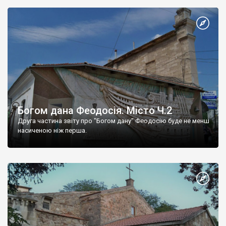
Богом дана Феодосія. Місто Ч.2
Друга частина звіту про "Богом дану" Феодосію буде не менш
насиченою ніж перша.