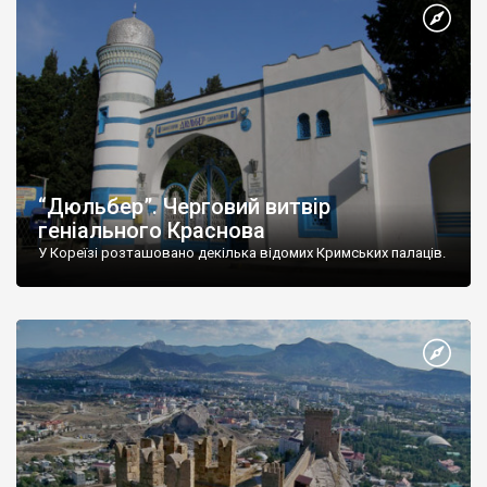
“Дюльбер”. Черговий витвір
геніального Краснова
У Кореїзі розташовано декілька відомих Кримських палаців.