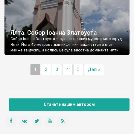
Ялта. Собор Іоанна Златоуста
Собор Іоанна Златоуста – одна із перших мурованих споруд
Ялти. Його 45-метрова дзвіниця і нині видніється в місті
майже звідусіль, а колись це була висотна домінанта Ялти.
1
2
3
4
5
Далі »
Станьте нашим автором