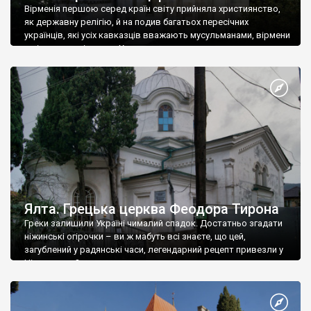
Вірменія першою серед країн світу прийняла християнство,
як державну релігію, й на подив багатьох пересічних
українців, які усіх кавказців вважають мусульманами, вірмени
є відданими вірянами Христа
Ялта. Грецька церква Феодора Тирона
Греки залишили Україні чималий спадок. Достатньо згадати
ніжинські огірочки – ви ж мабуть всі знаєте, що цей,
загублений у радянські часи, легендарний рецепт привезли у
Ніжин греки?