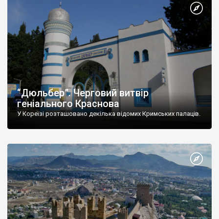
“Дюльбер”. Черговий витвір
геніального Краснова
У Кореїзі розташовано декілька відомих Кримських палаців.