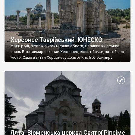
Херсонес Таврійський. ЮНЕСКО
У 988 році, після кількох місяців облоги, Великий київський
князь Володимир захопив Херсонес, візантійське, на той час,
місто. Саме взяття Херсонесу дозволило Володимиру
диктувати свої умови візантійському імператору Василю ІІ, та
одружитися з його дочкою Ганною. Цього ж року, в
Херсонесі Володимир-язичник, став Василем-християнином.
А потім було Хрещення Русі. На честь Херсонесу Таврійського
названо місто […]
Ялта. Вірменська церква Святої Ріпсіме