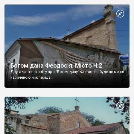
Богом дана Феодосія. Місто Ч.2
Друга частина звіту про "Богом дану" Феодосію буде не менш
насиченою ніж перша.