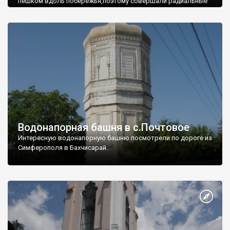
пешком вдоль побережья,поэтому совершали радиальные
вылазки из Оленевки.
Водонапорная башня в с.Почтовое
Интересную водонапорную башню посмотрели по дороге из
Симферополя в Бахчисарай.