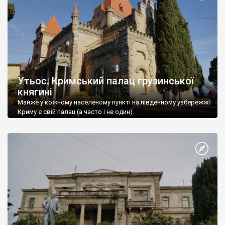
Утьос. Кримський палац грузинської
княгині
Майже у кожному населеному пункті на південному узбережжі
Криму є свій палац (а часто і не один).