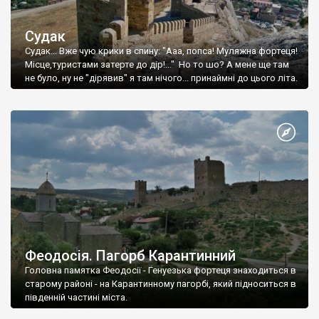
Судак
Судак... Вже чую крики в спину: "Ааа, попса! Муляжна фортеця!
Місце,туристами затерте до дір!..." Но то шо? А мене ще там
не було, ну не "дірявив" я там нічого... принаймні до цього літа.
Феодосія. Пагорб Карантинний
Головна памятка Феодосії - Генуезька фортеця знаходиться в
старому районі - на Карантинному пагорбі, який підноситься в
південній частині міста.