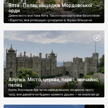
Ялта . Палац нащадків Мордовської
орди
Дивне місто все таки Ялта. Такого контрасту між багатством
і бідністю, між розкішшю і розрухою в Україні більше не
знайдеш.
Алупка. Місто, церква, парк і, звичайно,
палац
Князь Воронцов був чи не найвідомішою людиною свого
часу, але давайте не будемо кривити душею – чи знали ви це
прізвище до відвідин Алупки? Мабуть все таки ні.