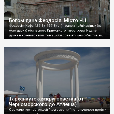
Богом дана Феодосія. Місто Ч.1
Феодосія (Кафа-12 (13) -15 (18) ст) - одне з найцікавіших (на
мою думку) міст всього Кримського півострова .Ну,але
думка в кожного своя, тому щоби розвіяти цей субєктивізм,
запрошую відвідати це
Тарханкутская кругосветка(от
Черноморского до Атлеша)
К сожалению настоящей "кругосветки" не получилось,пройти