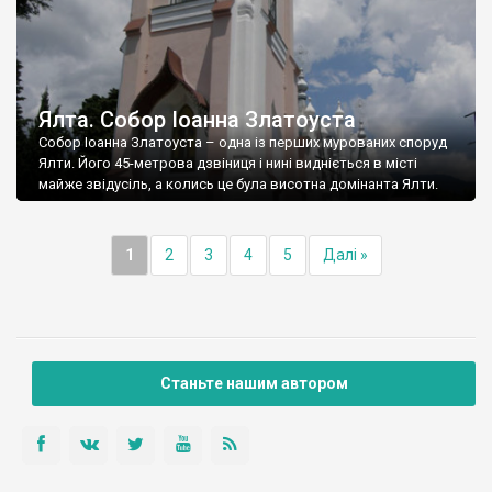
Ялта. Собор Іоанна Златоуста
Собор Іоанна Златоуста – одна із перших мурованих споруд
Ялти. Його 45-метрова дзвіниця і нині видніється в місті
майже звідусіль, а колись це була висотна домінанта Ялти.
1
2
3
4
5
Далі »
Станьте нашим автором