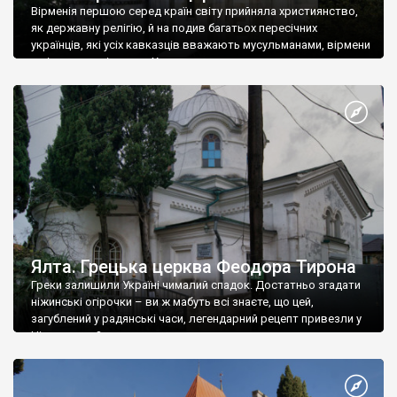
Вірменія першою серед країн світу прийняла християнство,
як державну релігію, й на подив багатьох пересічних
українців, які усіх кавказців вважають мусульманами, вірмени
є відданими вірянами Христа
Ялта. Грецька церква Феодора Тирона
Греки залишили Україні чималий спадок. Достатньо згадати
ніжинські огірочки – ви ж мабуть всі знаєте, що цей,
загублений у радянські часи, легендарний рецепт привезли у
Ніжин греки?