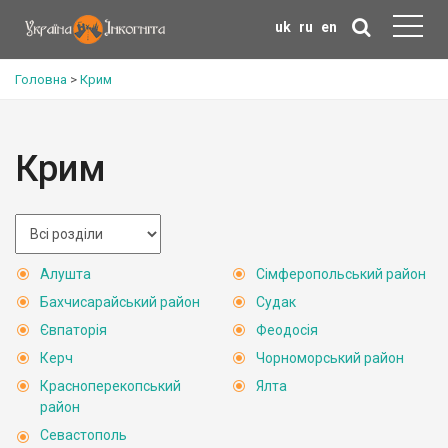
uk
ru
en
Головна
>
Крим
Крим
Алушта
Сімферопольський район
Бахчисарайський район
Судак
Євпаторія
Феодосія
Керч
Чорноморський район
Красноперекопський
Ялта
район
Севастополь