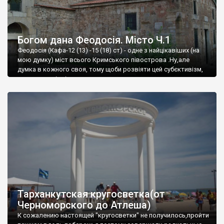
Богом дана Феодосія. Місто Ч.1
Феодосія (Кафа-12 (13) -15 (18) ст) - одне з найцікавіших (на
мою думку) міст всього Кримського півострова .Ну,але
думка в кожного своя, тому щоби розвіяти цей субєктивізм,
запрошую відвідати це
Тарханкутская кругосветка(от
Черноморского до Атлеша)
К сожалению настоящей "кругосветки" не получилось,пройти