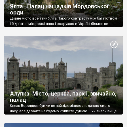
Ялта . Палац нащадків Мордовської
орди
Дивне місто все таки Ялта. Такого контрасту між багатством
і бідністю, між розкішшю і розрухою в Україні більше не
знайдеш.
Алупка. Місто, церква, парк і, звичайно,
палац
Князь Воронцов був чи не найвідомішою людиною свого
часу, але давайте не будемо кривити душею – чи знали ви це
прізвище до відвідин Алупки? Мабуть все таки ні.