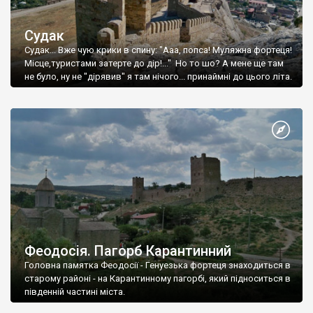
Судак
Судак... Вже чую крики в спину: "Ааа, попса! Муляжна фортеця!
Місце,туристами затерте до дір!..." Но то шо? А мене ще там
не було, ну не "дірявив" я там нічого... принаймні до цього літа.
Феодосія. Пагорб Карантинний
Головна памятка Феодосії - Генуезька фортеця знаходиться в
старому районі - на Карантинному пагорбі, який підноситься в
південній частині міста.