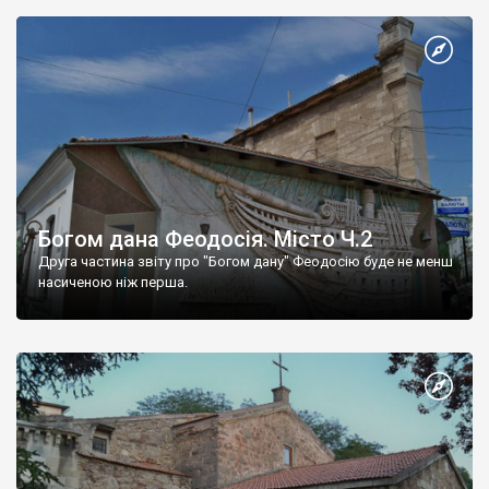
Богом дана Феодосія. Місто Ч.2
Друга частина звіту про "Богом дану" Феодосію буде не менш
насиченою ніж перша.