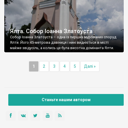
Ялта. Собор Іоанна Златоуста
Собор Іоанна Златоуста – одна із перших мурованих споруд
Ялти. Його 45-метрова дзвіниця і нині видніється в місті
майже звідусіль, а колись це була висотна домінанта Ялти.
1
2
3
4
5
Далі »
Станьте нашим автором