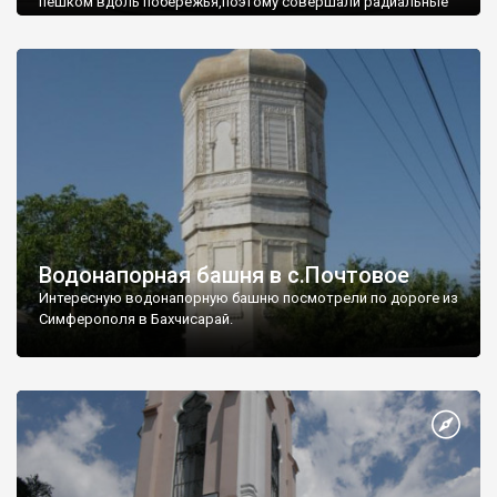
пешком вдоль побережья,поэтому совершали радиальные
вылазки из Оленевки.
Водонапорная башня в с.Почтовое
Интересную водонапорную башню посмотрели по дороге из
Симферополя в Бахчисарай.