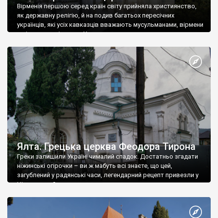
Вірменія першою серед країн світу прийняла християнство,
як державну релігію, й на подив багатьох пересічних
українців, які усіх кавказців вважають мусульманами, вірмени
є відданими вірянами Христа
Ялта. Грецька церква Феодора Тирона
Греки залишили Україні чималий спадок. Достатньо згадати
ніжинські огірочки – ви ж мабуть всі знаєте, що цей,
загублений у радянські часи, легендарний рецепт привезли у
Ніжин греки?