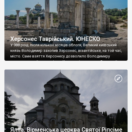
Херсонес Таврійський. ЮНЕСКО
У 988 році, після кількох місяців облоги, Великий київський
князь Володимир захопив Херсонес, візантійське, на той час,
місто. Саме взяття Херсонесу дозволило Володимиру
диктувати свої умови візантійському імператору Василю ІІ, та
одружитися з його дочкою Ганною. Цього ж року, в
Херсонесі Володимир-язичник, став Василем-християнином.
А потім було Хрещення Русі. На честь Херсонесу Таврійського
названо місто […]
Ялта. Вірменська церква Святої Ріпсіме