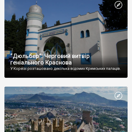
“Дюльбер”. Черговий витвір
геніального Краснова
У Кореїзі розташовано декілька відомих Кримських палаців.