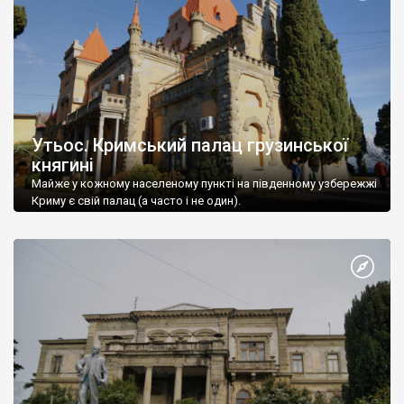
Утьос. Кримський палац грузинської
княгині
Майже у кожному населеному пункті на південному узбережжі
Криму є свій палац (а часто і не один).