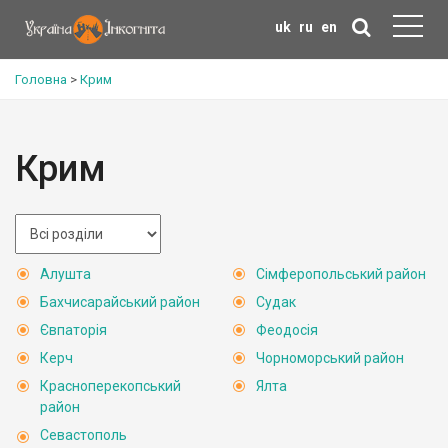
uk
ru
en
Головна
>
Крим
Крим
Алушта
Сімферопольський район
Бахчисарайський район
Судак
Євпаторія
Феодосія
Керч
Чорноморський район
Красноперекопський
Ялта
район
Севастополь