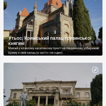
Утьос. Кримський палац грузинської
княгині
Майже у кожному населеному пункті на південному узбережжі
Криму є свій палац (а часто і не один).