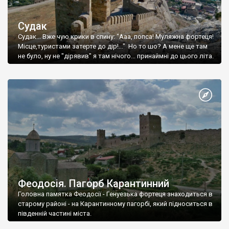
Судак
Судак... Вже чую крики в спину: "Ааа, попса! Муляжна фортеця!
Місце,туристами затерте до дір!..." Но то шо? А мене ще там
не було, ну не "дірявив" я там нічого... принаймні до цього літа.
Феодосія. Пагорб Карантинний
Головна памятка Феодосії - Генуезька фортеця знаходиться в
старому районі - на Карантинному пагорбі, який підноситься в
південній частині міста.