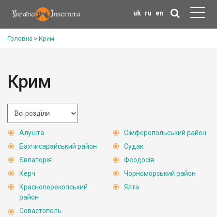
uk
ru
en
Головна
>
Крим
Крим
Алушта
Сімферопольський район
Бахчисарайський район
Судак
Євпаторія
Феодосія
Керч
Чорноморський район
Красноперекопський
Ялта
район
Севастополь