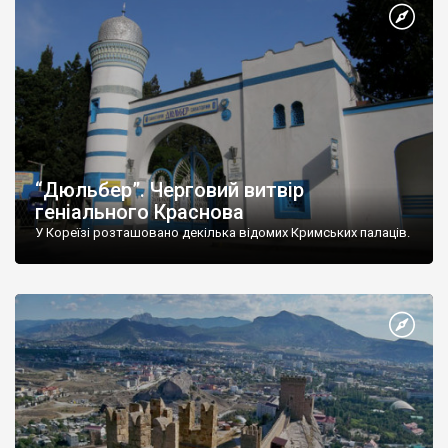
“Дюльбер”. Черговий витвір
геніального Краснова
У Кореїзі розташовано декілька відомих Кримських палаців.