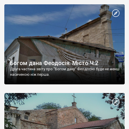
Богом дана Феодосія. Місто Ч.2
Друга частина звіту про "Богом дану" Феодосію буде не менш
насиченою ніж перша.