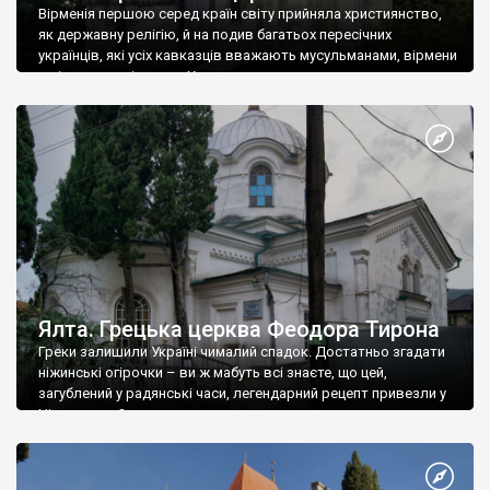
Вірменія першою серед країн світу прийняла християнство,
як державну релігію, й на подив багатьох пересічних
українців, які усіх кавказців вважають мусульманами, вірмени
є відданими вірянами Христа
Ялта. Грецька церква Феодора Тирона
Греки залишили Україні чималий спадок. Достатньо згадати
ніжинські огірочки – ви ж мабуть всі знаєте, що цей,
загублений у радянські часи, легендарний рецепт привезли у
Ніжин греки?