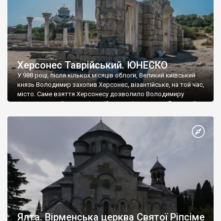
Херсонес Таврійський. ЮНЕСКО
У 988 році, після кількох місяців облоги, Великий київський
князь Володимир захопив Херсонес, візантійське, на той час,
місто. Саме взяття Херсонесу дозволило Володимиру
диктувати свої умови візантійському імператору Василю ІІ, та
одружитися з його дочкою Ганною. Цього ж року, в
Херсонесі Володимир-язичник, став Василем-християнином.
А потім було Хрещення Русі. На честь Херсонесу Таврійського
названо місто […]
Ялта. Вірменська церква Святої Ріпсіме