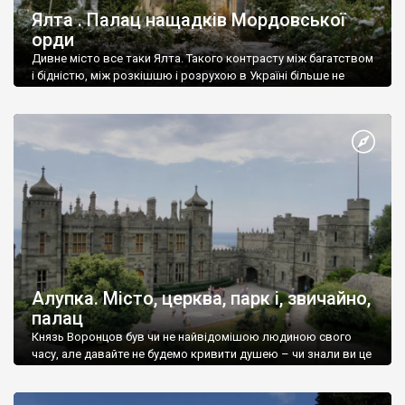
Ялта . Палац нащадків Мордовської
орди
Дивне місто все таки Ялта. Такого контрасту між багатством
і бідністю, між розкішшю і розрухою в Україні більше не
знайдеш.
Алупка. Місто, церква, парк і, звичайно,
палац
Князь Воронцов був чи не найвідомішою людиною свого
часу, але давайте не будемо кривити душею – чи знали ви це
прізвище до відвідин Алупки? Мабуть все таки ні.