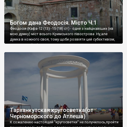
Богом дана Феодосія. Місто Ч.1
Феодосія (Кафа-12 (13) -15 (18) ст) - одне з найцікавіших (на
мою думку) міст всього Кримського півострова .Ну,але
думка в кожного своя, тому щоби розвіяти цей субєктивізм,
запрошую відвідати це
Тарханкутская кругосветка(от
Черноморского до Атлеша)
К сожалению настоящей "кругосветки" не получилось,пройти