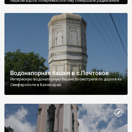
пешком вдоль побережья,поэтому совершали радиальные
вылазки из Оленевки.
Водонапорная башня в с.Почтовое
Интересную водонапорную башню посмотрели по дороге из
Симферополя в Бахчисарай.