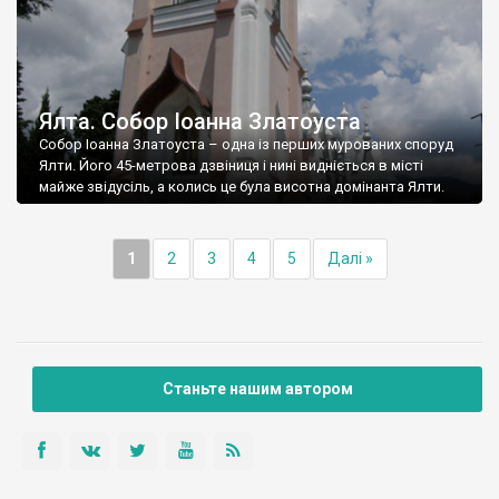
Ялта. Собор Іоанна Златоуста
Собор Іоанна Златоуста – одна із перших мурованих споруд
Ялти. Його 45-метрова дзвіниця і нині видніється в місті
майже звідусіль, а колись це була висотна домінанта Ялти.
1
2
3
4
5
Далі »
Станьте нашим автором