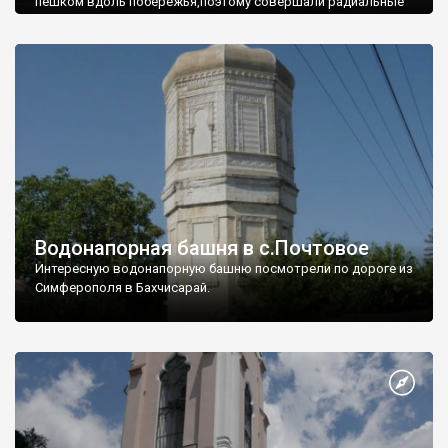
пешком вдоль побережья,поэтому совершали радиальные
вылазки из Оленевки.
Водонапорная башня в с.Почтовое
Интересную водонапорную башню посмотрели по дороге из
Симферополя в Бахчисарай.