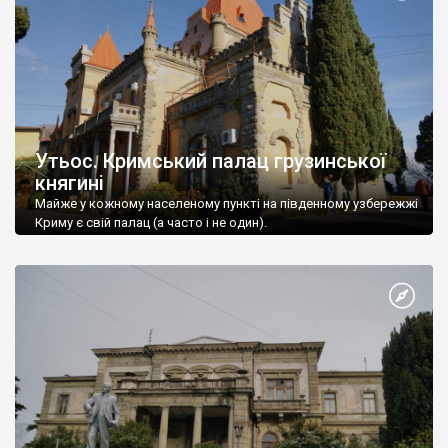
Утьос. Кримський палац грузинської
княгині
Майже у кожному населеному пункті на південному узбережжі
Криму є свій палац (а часто і не один).