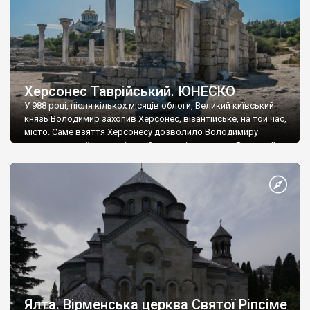
Херсонес Таврійський. ЮНЕСКО
У 988 році, після кількох місяців облоги, Великий київський
князь Володимир захопив Херсонес, візантійське, на той час,
місто. Саме взяття Херсонесу дозволило Володимиру
диктувати свої умови візантійському імператору Василю ІІ, та
одружитися з його дочкою Ганною. Цього ж року, в
Херсонесі Володимир-язичник, став Василем-християнином.
А потім було Хрещення Русі. На честь Херсонесу Таврійського
названо місто […]
Ялта. Вірменська церква Святої Ріпсіме