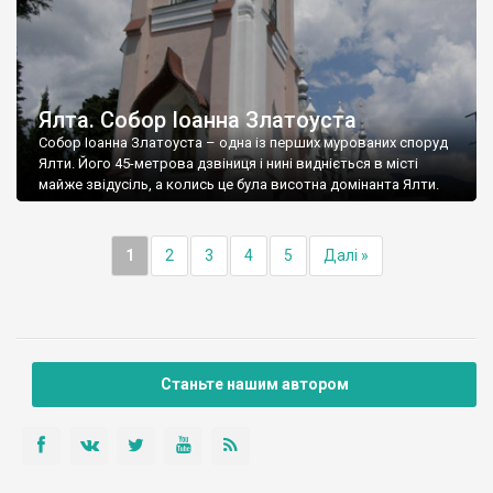
Ялта. Собор Іоанна Златоуста
Собор Іоанна Златоуста – одна із перших мурованих споруд
Ялти. Його 45-метрова дзвіниця і нині видніється в місті
майже звідусіль, а колись це була висотна домінанта Ялти.
1
2
3
4
5
Далі »
Станьте нашим автором