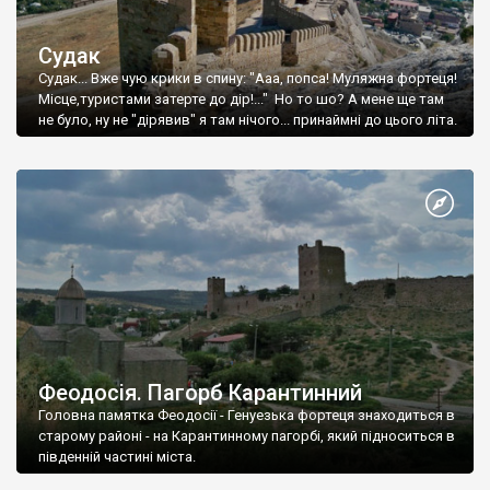
Судак
Судак... Вже чую крики в спину: "Ааа, попса! Муляжна фортеця!
Місце,туристами затерте до дір!..." Но то шо? А мене ще там
не було, ну не "дірявив" я там нічого... принаймні до цього літа.
Феодосія. Пагорб Карантинний
Головна памятка Феодосії - Генуезька фортеця знаходиться в
старому районі - на Карантинному пагорбі, який підноситься в
південній частині міста.