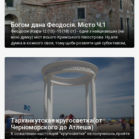
Богом дана Феодосія. Місто Ч.1
Феодосія (Кафа-12 (13) -15 (18) ст) - одне з найцікавіших (на
мою думку) міст всього Кримського півострова .Ну,але
думка в кожного своя, тому щоби розвіяти цей субєктивізм,
запрошую відвідати це
Тарханкутская кругосветка(от
Черноморского до Атлеша)
К сожалению настоящей "кругосветки" не получилось,пройти