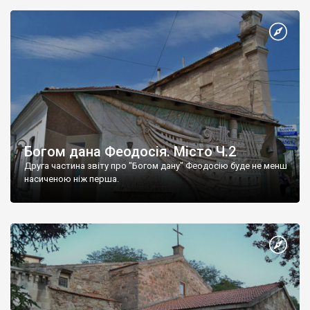
Богом дана Феодосія. Місто Ч.2
Друга частина звіту про "Богом дану" Феодосію буде не менш
насиченою ніж перша.