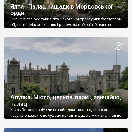
Ялта . Палац нащадків Мордовської
орди
Дивне місто все таки Ялта. Такого контрасту між багатством
і бідністю, між розкішшю і розрухою в Україні більше не
знайдеш.
Алупка. Місто, церква, парк і, звичайно,
палац
Князь Воронцов був чи не найвідомішою людиною свого
часу, але давайте не будемо кривити душею – чи знали ви це
прізвище до відвідин Алупки? Мабуть все таки ні.