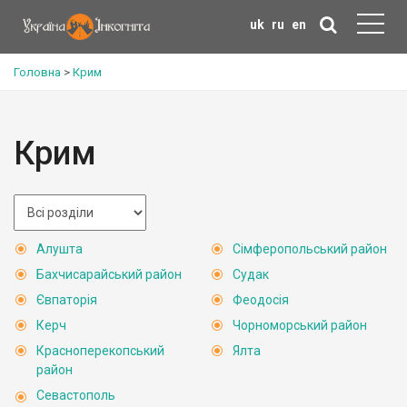
uk
ru
en
Головна
>
Крим
Крим
Алушта
Сімферопольський район
Бахчисарайський район
Судак
Євпаторія
Феодосія
Керч
Чорноморський район
Красноперекопський
Ялта
район
Севастополь