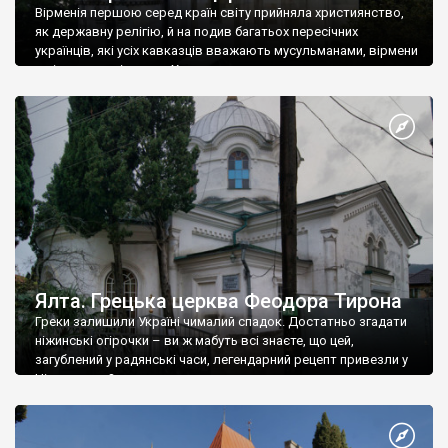
Вірменія першою серед країн світу прийняла християнство,
як державну релігію, й на подив багатьох пересічних
українців, які усіх кавказців вважають мусульманами, вірмени
є відданими вірянами Христа
Ялта. Грецька церква Феодора Тирона
Греки залишили Україні чималий спадок. Достатньо згадати
ніжинські огірочки – ви ж мабуть всі знаєте, що цей,
загублений у радянські часи, легендарний рецепт привезли у
Ніжин греки?