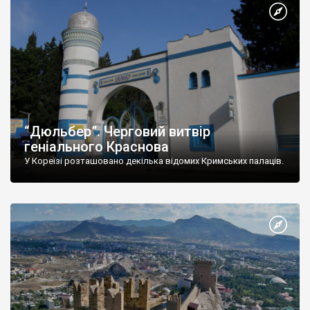
“Дюльбер”. Черговий витвір
геніального Краснова
У Кореїзі розташовано декілька відомих Кримських палаців.