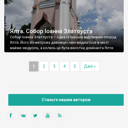
Ялта. Собор Іоанна Златоуста
Собор Іоанна Златоуста – одна із перших мурованих споруд
Ялти. Його 45-метрова дзвіниця і нині видніється в місті
майже звідусіль, а колись це була висотна домінанта Ялти.
1
2
3
4
5
Далі »
Станьте нашим автором