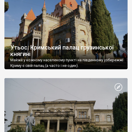
Утьос. Кримський палац грузинської
княгині
Майже у кожному населеному пункті на південному узбережжі
Криму є свій палац (а часто і не один).