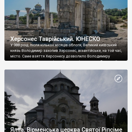
Херсонес Таврійський. ЮНЕСКО
У 988 році, після кількох місяців облоги, Великий київський
князь Володимир захопив Херсонес, візантійське, на той час,
місто. Саме взяття Херсонесу дозволило Володимиру
диктувати свої умови візантійському імператору Василю ІІ, та
одружитися з його дочкою Ганною. Цього ж року, в
Херсонесі Володимир-язичник, став Василем-християнином.
А потім було Хрещення Русі. На честь Херсонесу Таврійського
названо місто […]
Ялта. Вірменська церква Святої Ріпсіме