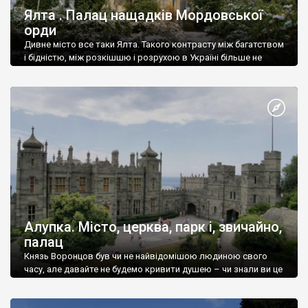
Ялта . Палац нащадків Мордовської
орди
Дивне місто все таки Ялта. Такого контрасту між багатством
і бідністю, між розкішшю і розрухою в Україні більше не
знайдеш.
Алупка. Місто, церква, парк і, звичайно,
палац
Князь Воронцов був чи не найвідомішою людиною свого
часу, але давайте не будемо кривити душею – чи знали ви це
прізвище до відвідин Алупки? Мабуть все таки ні.