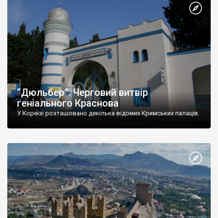
“Дюльбер”. Черговий витвір
геніального Краснова
У Кореїзі розташовано декілька відомих Кримських палаців.