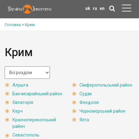
uk
ru
en
Головна
>
Крим
Крим
Алушта
Сімферопольський район
Бахчисарайський район
Судак
Євпаторія
Феодосія
Керч
Чорноморський район
Красноперекопський
Ялта
район
Севастополь