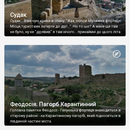
Судак
Судак... Вже чую крики в спину: "Ааа, попса! Муляжна фортеця!
Місце,туристами затерте до дір!..." Но то шо? А мене ще там
не було, ну не "дірявив" я там нічого... принаймні до цього літа.
Феодосія. Пагорб Карантинний
Головна памятка Феодосії - Генуезька фортеця знаходиться в
старому районі - на Карантинному пагорбі, який підноситься в
південній частині міста.