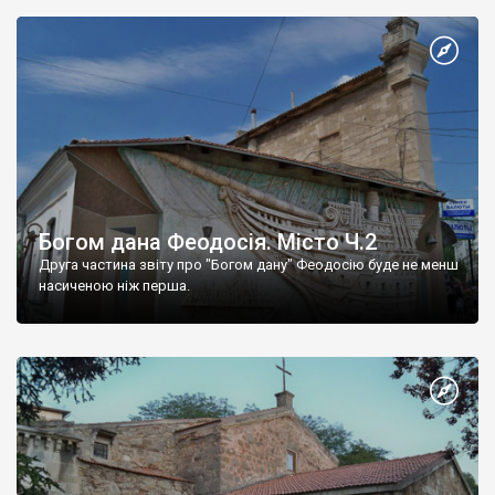
Богом дана Феодосія. Місто Ч.2
Друга частина звіту про "Богом дану" Феодосію буде не менш
насиченою ніж перша.