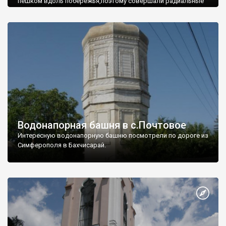
пешком вдоль побережья,поэтому совершали радиальные
вылазки из Оленевки.
Водонапорная башня в с.Почтовое
Интересную водонапорную башню посмотрели по дороге из
Симферополя в Бахчисарай.