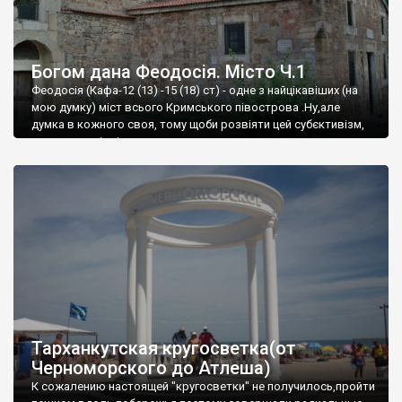
Богом дана Феодосія. Місто Ч.1
Феодосія (Кафа-12 (13) -15 (18) ст) - одне з найцікавіших (на
мою думку) міст всього Кримського півострова .Ну,але
думка в кожного своя, тому щоби розвіяти цей субєктивізм,
запрошую відвідати це
Тарханкутская кругосветка(от
Черноморского до Атлеша)
К сожалению настоящей "кругосветки" не получилось,пройти