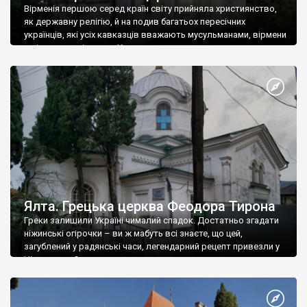
Вірменія першою серед країн світу прийняла християнство,
як державну релігію, й на подив багатьох пересічних
українців, які усіх кавказців вважають мусульманами, вірмени
є відданими вірянами Христа
Ялта. Грецька церква Феодора Тирона
Греки залишили Україні чималий спадок. Достатньо згадати
ніжинські огірочки – ви ж мабуть всі знаєте, що цей,
загублений у радянські часи, легендарний рецепт привезли у
Ніжин греки?