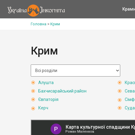
Крам
Головна
>
Крим
Крим
Алушта
Крас
Бахчисарайський район
Сева
Євпаторія
Сімф
Керч
Суда