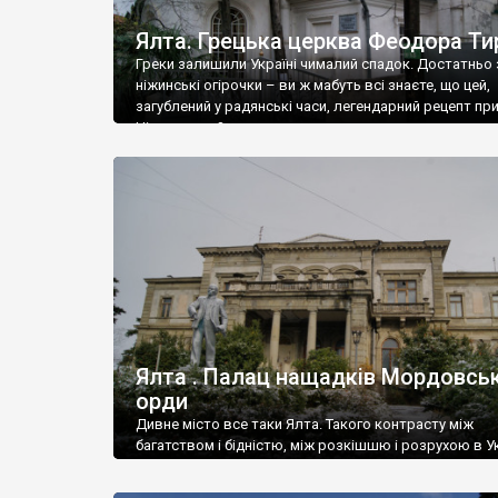
Ялта. Грецька церква Феодора Ти
Греки залишили Україні чималий спадок. Достатньо 
ніжинські огірочки – ви ж мабуть всі знаєте, що цей,
загублений у радянські часи, легендарний рецепт пр
Ніжин греки?
Ялта . Палац нащадків Мордовськ
орди
Дивне місто все таки Ялта. Такого контрасту між
багатством і бідністю, між розкішшю і розрухою в Ук
більше не знайдеш.