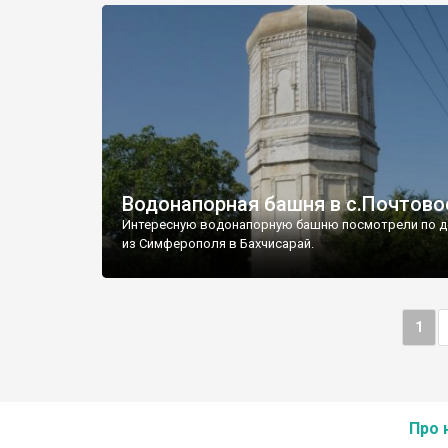
Водонапорная башня в с.Почтово
Интересную водонапорную башню посмотрели по д
из Симферополя в Бахчисарай.
1
Про 