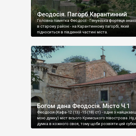
Феодосія. Пагорб Карантинний
Головна памятка Феодосії - Генуезька фортеця знах
в старому районі - на Карантинному пагорбі, який
підноситься в південній частині міста.
Богом дана Феодосія. Місто Ч.1
Феодосія (Кафа-12 (13) -15 (18) ст) - одне з найцікаві
мою думку) міст всього Кримського півострова .Ну,
думка в кожного своя, тому щоби розвіяти цей субєк
запрошую відвідати це