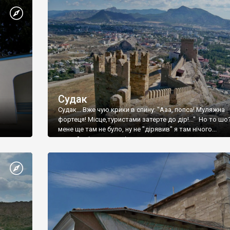
Судак
Судак... Вже чую крики в спину: "Ааа, попса! Муляжна
фортеця! Місце,туристами затерте до дір!..." Но то шо
мене ще там не було, ну не "дірявив" я там нічого...
принаймні до цього літа.