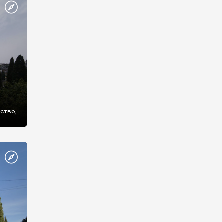
же
нство,