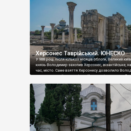
музею «Новгородський музей-заповідник» сотні арт
візантійської доби. Раритети викрадені з фондів об’
культурної спадщини ЮНЕСКО «Херсонеса Таврійсько
Офіційно – на виставку «Золото Візантії», але експер
влада в Україні вважають це лише […]
Херсонес Таврійський. ЮНЕСКО
У 988 році, після кількох місяців облоги, Великий киї
князь Володимир захопив Херсонес, візантійське, на
час, місто. Саме взяття Херсонесу дозволило Воло
диктувати свої умови візантійському імператору Вас
та одружитися з його дочкою Ганною. Цього ж року,
Херсонесі Володимир-язичник, став Василем-
християнином. А потім було Хрещення Русі. На честь
Херсонесу Таврійського названо місто […]