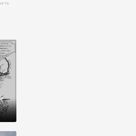
им та
ора і
є
го типу,
ей-
рний
ста:
 райони
від 2
I
і,
рукти,
 котрі