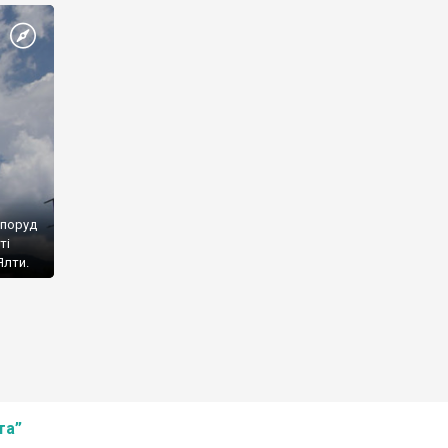
споруд
ті
Ялти.
та”