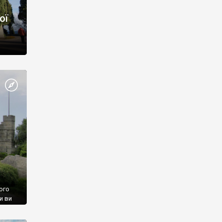
ої
ого
и ви