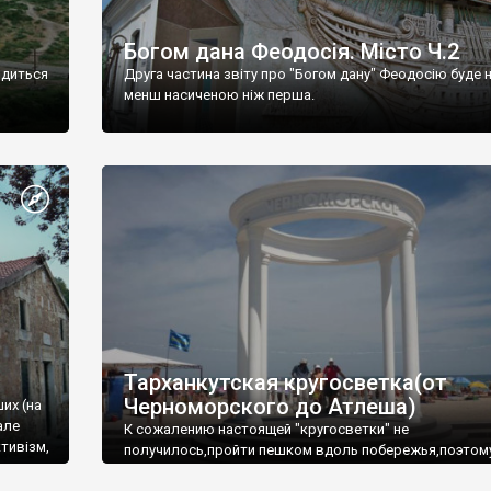
Богом дана Феодосія. Місто Ч.2
одиться
Друга частина звіту про "Богом дану" Феодосію буде 
менш насиченою ніж перша.
Тарханкутская кругосветка(от
Черноморского до Атлеша)
ших (на
але
К сожалению настоящей "кругосветки" не
тивізм,
получилось,пройти пешком вдоль побережья,поэтом
совершали радиальные вылазки из Оленевки.