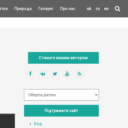
ятки
Природа
Галереї
Про нас
uk
ru
en
Станьте нашим автором
Підтримати сайт
Вхід