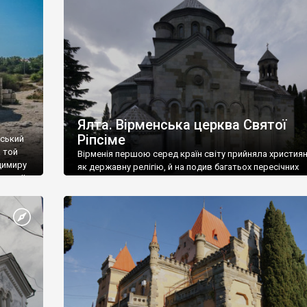
ефактів
називаються «повстяками» (postaki)…” “Вино. Крим
єкту
виробляє відмінне вино і його вдосталь: воно все ду
го».
легке біле і дуже […]
ти та
Ялта. Вірменська церква Святої
Ріпсіме
вський
 той
Вірменія першою серед країн світу прийняла христия
димиру
як державну релігію, й на подив багатьох пересічних
илю ІІ,
українців, які усіх кавказців вважають мусульманами,
 в
вірмени є відданими вірянами Христа