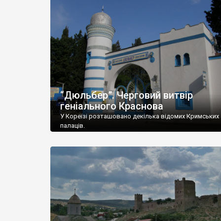
“Дюльбер”. Черговий витвір
геніального Краснова
У Кореїзі розташовано декілька відомих Кримських
палаців.