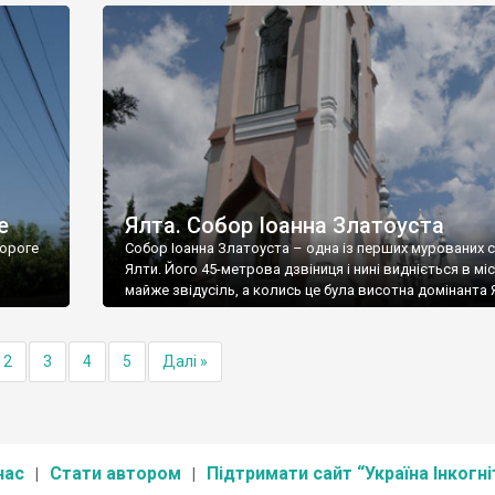
е
Ялта. Собор Іоанна Златоуста
ороге
Собор Іоанна Златоуста – одна із перших мурованих 
Ялти. Його 45-метрова дзвіниця і нині видніється в міс
майже звідусіль, а колись це була висотна домінанта 
2
3
4
5
Далі »
нас
Стати автором
Підтримати сайт “Україна Інкогні