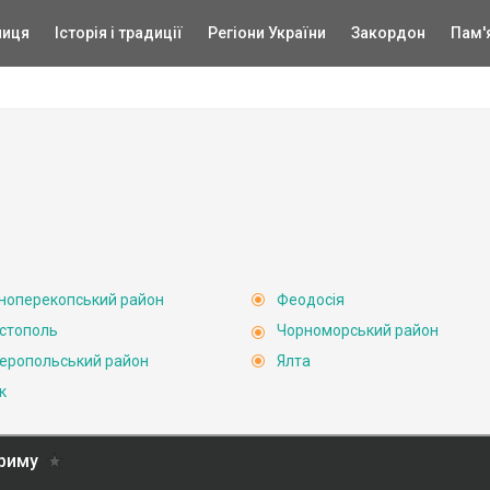
ниця
Історія і традиції
Регіони України
Закордон
Пам'
ноперекопський район
Феодосія
стополь
Чорноморський район
еропольський район
Ялта
к