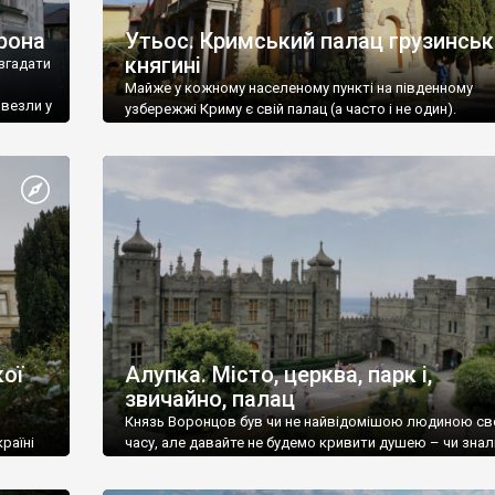
рона
Утьос. Кримський палац грузинськ
княгині
згадати
Майже у кожному населеному пункті на південному
ивезли у
узбережжі Криму є свій палац (а часто і не один).
ої
Алупка. Місто, церква, парк і,
звичайно, палац
Князь Воронцов був чи не найвідомішою людиною св
раїні
часу, але давайте не будемо кривити душею – чи знал
це прізвище до відвідин Алупки? Мабуть все таки ні.