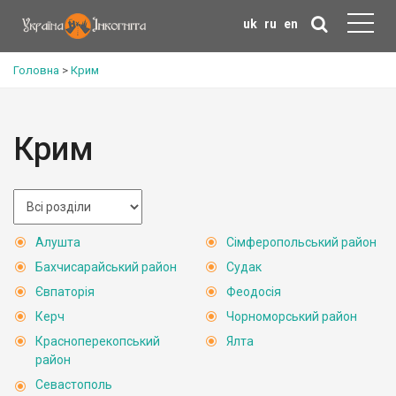
uk
ru
en
Головна
>
Крим
Крим
Алушта
Сімферопольський район
Бахчисарайський район
Судак
Євпаторія
Феодосія
Керч
Чорноморський район
Красноперекопський
Ялта
район
Севастополь