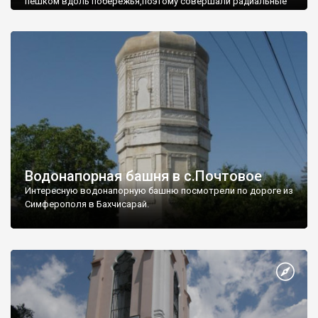
пешком вдоль побережья,поэтому совершали радиальные
вылазки из Оленевки.
Водонапорная башня в с.Почтовое
Интересную водонапорную башню посмотрели по дороге из
Симферополя в Бахчисарай.