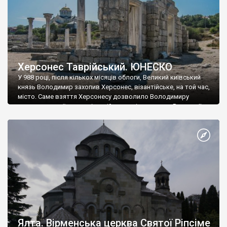
Херсонес Таврійський. ЮНЕСКО
У 988 році, після кількох місяців облоги, Великий київський
князь Володимир захопив Херсонес, візантійське, на той час,
місто. Саме взяття Херсонесу дозволило Володимиру
диктувати свої умови візантійському імператору Василю ІІ, та
одружитися з його дочкою Ганною. Цього ж року, в
Херсонесі Володимир-язичник, став Василем-християнином.
А потім було Хрещення Русі. На честь Херсонесу Таврійського
названо місто […]
Ялта. Вірменська церква Святої Ріпсіме