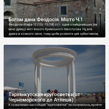
Богом дана Феодосія. Місто Ч.1
Феодосія (Кафа-12 (13) -15 (18) ст) - одне з найцікавіших (на
мою думку) міст всього Кримського півострова .Ну,але
думка в кожного своя, тому щоби розвіяти цей субєктивізм,
запрошую відвідати це
Тарханкутская кругосветка(от
Черноморского до Атлеша)
К сожалению настоящей "кругосветки" не получилось,пройти