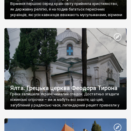
Вірменія першою серед країн світу прийняла християнство,
як державну релігію, й на подив багатьох пересічних
українців, які усіх кавказців вважають мусульманами, вірмени
є відданими вірянами Христа
Ялта. Грецька церква Феодора Тирона
Греки залишили Україні чималий спадок. Достатньо згадати
ніжинські огірочки – ви ж мабуть всі знаєте, що цей,
загублений у радянські часи, легендарний рецепт привезли у
Ніжин греки?