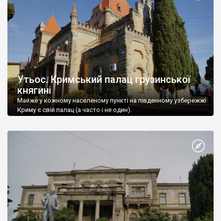
Утьос. Кримський палац грузинської
княгині
Майже у кожному населеному пункті на південному узбережжі
Криму є свій палац (а часто і не один).