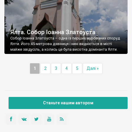
Ялта. Собор Іоанна Златоуста
Собор Іоанна Златоуста – одна із перших мурованих споруд
Ялти. Його 45-метрова дзвіниця і нині видніється в місті
майже звідусіль, а колись це була висотна домінанта Ялти.
1
2
3
4
5
Далі »
Станьте нашим автором