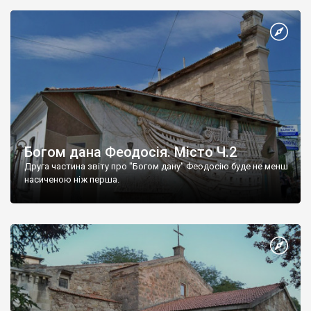
Богом дана Феодосія. Місто Ч.2
Друга частина звіту про "Богом дану" Феодосію буде не менш
насиченою ніж перша.