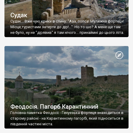
Судак
Судак... Вже чую крики в спину: "Ааа, попса! Муляжна фортеця!
Місце,туристами затерте до дір!..." Но то шо? А мене ще там
не було, ну не "дірявив" я там нічого... принаймні до цього літа.
Феодосія. Пагорб Карантинний
Головна памятка Феодосії - Генуезька фортеця знаходиться в
старому районі - на Карантинному пагорбі, який підноситься в
південній частині міста.