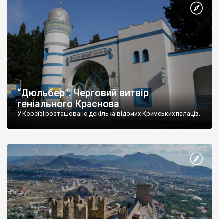
“Дюльбер”. Черговий витвір
геніального Краснова
У Кореїзі розташовано декілька відомих Кримських палаців.