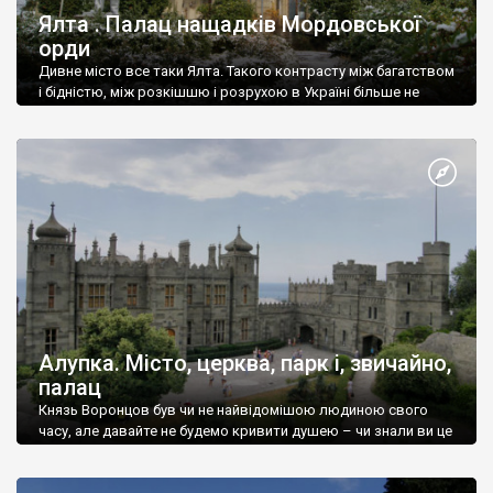
Ялта . Палац нащадків Мордовської
орди
Дивне місто все таки Ялта. Такого контрасту між багатством
і бідністю, між розкішшю і розрухою в Україні більше не
знайдеш.
Алупка. Місто, церква, парк і, звичайно,
палац
Князь Воронцов був чи не найвідомішою людиною свого
часу, але давайте не будемо кривити душею – чи знали ви це
прізвище до відвідин Алупки? Мабуть все таки ні.