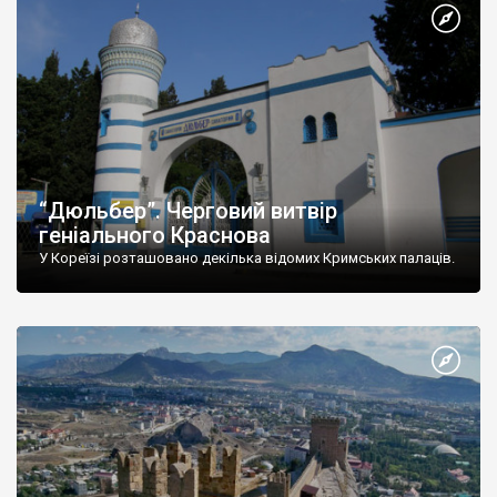
“Дюльбер”. Черговий витвір
геніального Краснова
У Кореїзі розташовано декілька відомих Кримських палаців.