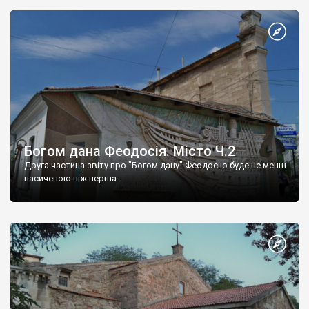
Богом дана Феодосія. Місто Ч.2
Друга частина звіту про "Богом дану" Феодосію буде не менш
насиченою ніж перша.