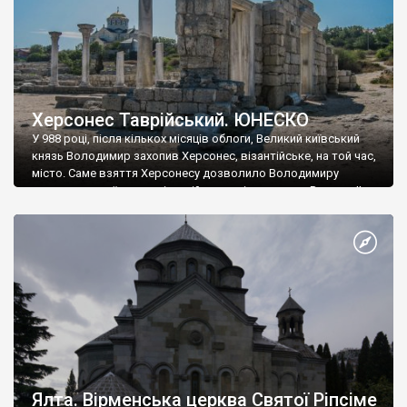
Херсонес Таврійський. ЮНЕСКО
У 988 році, після кількох місяців облоги, Великий київський
князь Володимир захопив Херсонес, візантійське, на той час,
місто. Саме взяття Херсонесу дозволило Володимиру
диктувати свої умови візантійському імператору Василю ІІ, та
одружитися з його дочкою Ганною. Цього ж року, в
Херсонесі Володимир-язичник, став Василем-християнином.
А потім було Хрещення Русі. На честь Херсонесу Таврійського
названо місто […]
Ялта. Вірменська церква Святої Ріпсіме