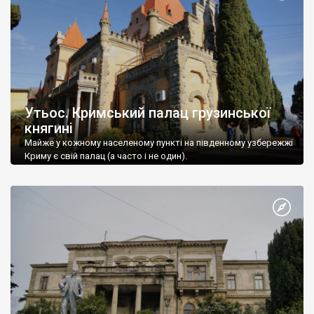
Утьос. Кримський палац грузинської
княгині
Майже у кожному населеному пункті на південному узбережжі
Криму є свій палац (а часто і не один).