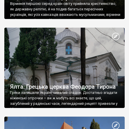
Вірменія першою серед країн світу прийняла християнство,
як державну релігію, й на подив багатьох пересічних
українців, які усіх кавказців вважають мусульманами, вірмени
є відданими вірянами Христа
Ялта. Грецька церква Феодора Тирона
Греки залишили Україні чималий спадок. Достатньо згадати
ніжинські огірочки – ви ж мабуть всі знаєте, що цей,
загублений у радянські часи, легендарний рецепт привезли у
Ніжин греки?