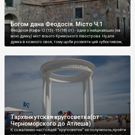
Богом дана Феодосія. Місто Ч.1
Феодосія (Кафа-12 (13) -15 (18) ст) - одне з найцікавіших (на
мою думку) міст всього Кримського півострова .Ну,але
думка в кожного своя, тому щоби розвіяти цей субєктивізм,
запрошую відвідати це
Тарханкутская кругосветка(от
Черноморского до Атлеша)
К сожалению настоящей "кругосветки" не получилось,пройти