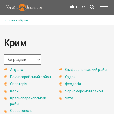
uk
ru
en
Головна
>
Крим
Крим
Алушта
Сімферопольський район
Бахчисарайський район
Судак
Євпаторія
Феодосія
Керч
Чорноморський район
Красноперекопський
Ялта
район
Севастополь