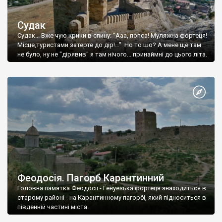
Судак
Судак... Вже чую крики в спину: "Ааа, попса! Муляжна фортеця!
Місце,туристами затерте до дір!..." Но то шо? А мене ще там
не було, ну не "дірявив" я там нічого... принаймні до цього літа.
Феодосія. Пагорб Карантинний
Головна памятка Феодосії - Генуезька фортеця знаходиться в
старому районі - на Карантинному пагорбі, який підноситься в
південній частині міста.