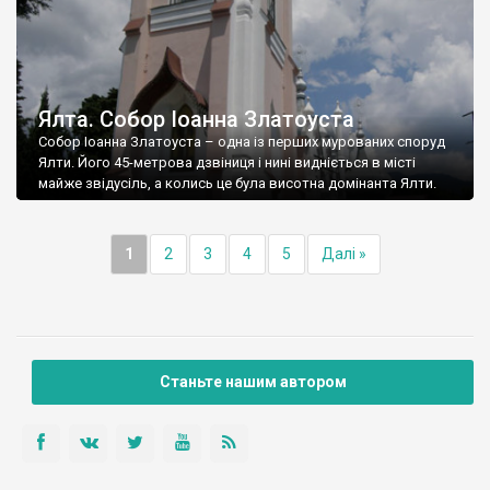
Ялта. Собор Іоанна Златоуста
Собор Іоанна Златоуста – одна із перших мурованих споруд
Ялти. Його 45-метрова дзвіниця і нині видніється в місті
майже звідусіль, а колись це була висотна домінанта Ялти.
1
2
3
4
5
Далі »
Станьте нашим автором