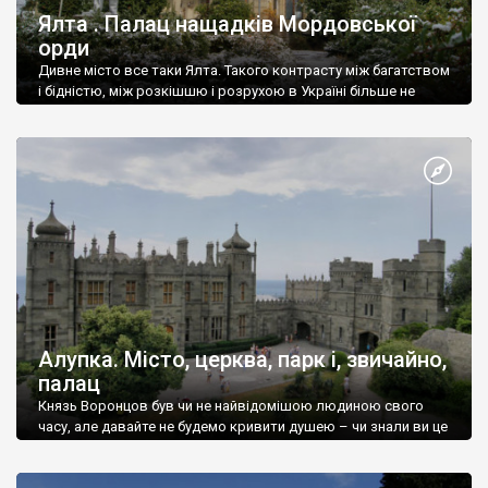
Ялта . Палац нащадків Мордовської
орди
Дивне місто все таки Ялта. Такого контрасту між багатством
і бідністю, між розкішшю і розрухою в Україні більше не
знайдеш.
Алупка. Місто, церква, парк і, звичайно,
палац
Князь Воронцов був чи не найвідомішою людиною свого
часу, але давайте не будемо кривити душею – чи знали ви це
прізвище до відвідин Алупки? Мабуть все таки ні.