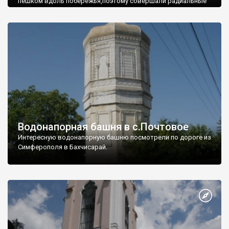
пешком вдоль побережья,поэтому совершали радиальные
вылазки из Оленевки.
Водонапорная башня в с.Почтовое
Интересную водонапорную башню посмотрели по дороге из
Симферополя в Бахчисарай.