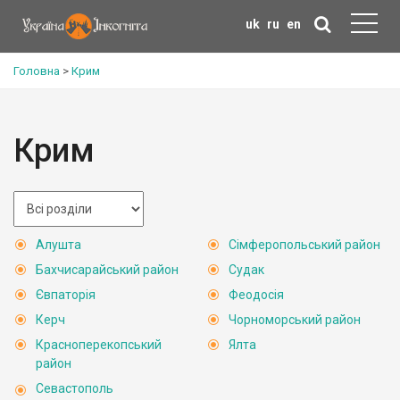
uk
ru
en
Головна
>
Крим
Крим
Алушта
Сімферопольський район
Бахчисарайський район
Судак
Євпаторія
Феодосія
Керч
Чорноморський район
Красноперекопський
Ялта
район
Севастополь