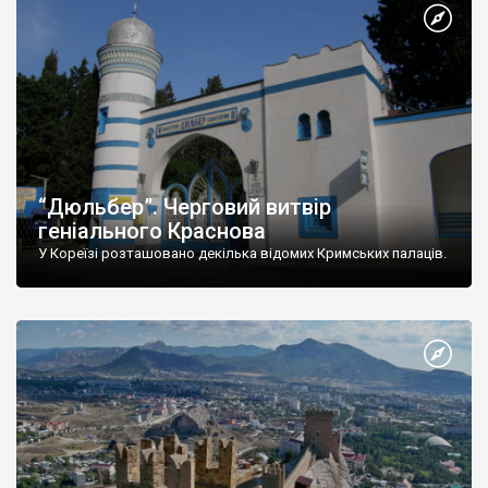
“Дюльбер”. Черговий витвір
геніального Краснова
У Кореїзі розташовано декілька відомих Кримських палаців.