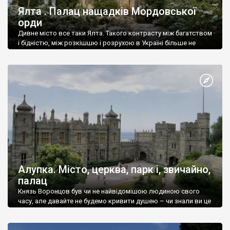
Ялта . Палац нащадків Мордовської
орди
Дивне місто все таки Ялта. Такого контрасту між багатством
і бідністю, між розкішшю і розрухою в Україні більше не
знайдеш.
Алупка. Місто, церква, парк і, звичайно,
палац
Князь Воронцов був чи не найвідомішою людиною свого
часу, але давайте не будемо кривити душею – чи знали ви це
прізвище до відвідин Алупки? Мабуть все таки ні.