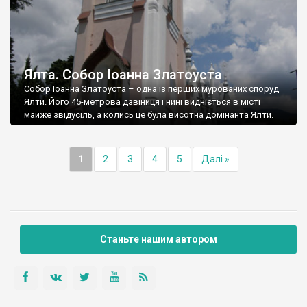
Ялта. Собор Іоанна Златоуста
Собор Іоанна Златоуста – одна із перших мурованих споруд
Ялти. Його 45-метрова дзвіниця і нині видніється в місті
майже звідусіль, а колись це була висотна домінанта Ялти.
1
2
3
4
5
Далі »
Станьте нашим автором