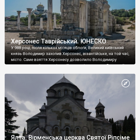
Херсонес Таврійський. ЮНЕСКО
У 988 році, після кількох місяців облоги, Великий київський
князь Володимир захопив Херсонес, візантійське, на той час,
місто. Саме взяття Херсонесу дозволило Володимиру
диктувати свої умови візантійському імператору Василю ІІ, та
одружитися з його дочкою Ганною. Цього ж року, в
Херсонесі Володимир-язичник, став Василем-християнином.
А потім було Хрещення Русі. На честь Херсонесу Таврійського
названо місто […]
Ялта. Вірменська церква Святої Ріпсіме