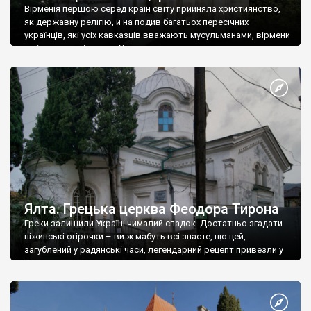
Вірменія першою серед країн світу прийняла християнство,
як державну релігію, й на подив багатьох пересічних
українців, які усіх кавказців вважають мусульманами, вірмени
є відданими вірянами Христа
Ялта. Грецька церква Феодора Тирона
Греки залишили Україні чималий спадок. Достатньо згадати
ніжинські огірочки – ви ж мабуть всі знаєте, що цей,
загублений у радянські часи, легендарний рецепт привезли у
Ніжин греки?