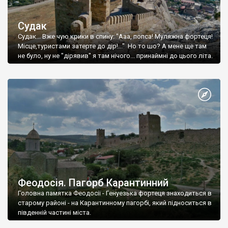
Судак
Судак... Вже чую крики в спину: "Ааа, попса! Муляжна фортеця!
Місце,туристами затерте до дір!..." Но то шо? А мене ще там
не було, ну не "дірявив" я там нічого... принаймні до цього літа.
Феодосія. Пагорб Карантинний
Головна памятка Феодосії - Генуезька фортеця знаходиться в
старому районі - на Карантинному пагорбі, який підноситься в
південній частині міста.