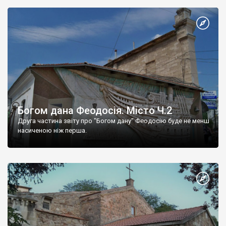
Богом дана Феодосія. Місто Ч.2
Друга частина звіту про "Богом дану" Феодосію буде не менш
насиченою ніж перша.