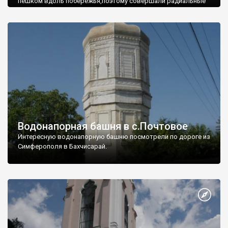
пешком вдоль побережья,поэтому совершали радиальные
вылазки из Оленевки.
Водонапорная башня в с.Почтовое
Интересную водонапорную башню посмотрели по дороге из
Симферополя в Бахчисарай.