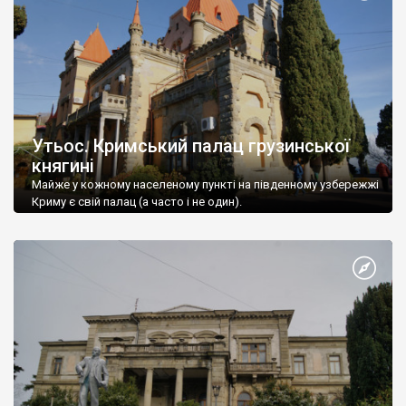
Утьос. Кримський палац грузинської
княгині
Майже у кожному населеному пункті на південному узбережжі
Криму є свій палац (а часто і не один).