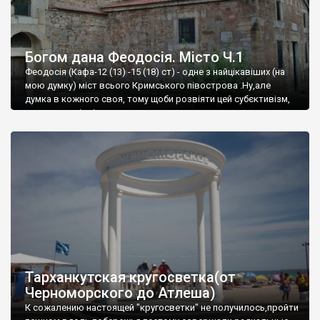
Богом дана Феодосія. Місто Ч.1
Феодосія (Кафа-12 (13) -15 (18) ст) - одне з найцікавіших (на
мою думку) міст всього Кримського півострова .Ну,але
думка в кожного своя, тому щоби розвіяти цей субєктивізм,
запрошую відвідати це
Тарханкутская кругосветка(от
Черноморского до Атлеша)
К сожалению настоящей "кругосветки" не получилось,пройти