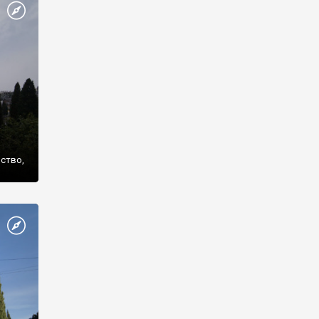
же
нство,