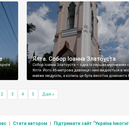
е
Ялта. Собор Іоанна Златоуста
ороге
Собор Іоанна Златоуста – одна із перших мурованих 
Ялти. Його 45-метрова дзвіниця і нині видніється в міс
майже звідусіль, а колись це була висотна домінанта 
2
3
4
5
Далі »
нас
Стати автором
Підтримати сайт “Україна Інкогні