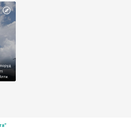
споруд
ті
Ялти.
та”