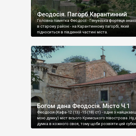
Феодосія. Пагорб Карантинний
Головна памятка Феодосії - Генуезька фортеця знах
в старому районі - на Карантинному пагорбі, який
підноситься в південній частині міста.
Богом дана Феодосія. Місто Ч.1
Феодосія (Кафа-12 (13) -15 (18) ст) - одне з найцікаві
мою думку) міст всього Кримського півострова .Ну,
думка в кожного своя, тому щоби розвіяти цей субєк
запрошую відвідати це