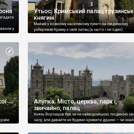
рона
Утьос. Кримський палац грузинськ
княгині
згадати
Майже у кожному населеному пункті на південному
ивезли у
узбережжі Криму є свій палац (а часто і не один).
ої
Алупка. Місто, церква, парк і,
звичайно, палац
Князь Воронцов був чи не найвідомішою людиною св
раїні
часу, але давайте не будемо кривити душею – чи знал
це прізвище до відвідин Алупки? Мабуть все таки ні.