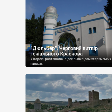
“Дюльбер”. Черговий витвір
геніального Краснова
У Кореїзі розташовано декілька відомих Кримських
палаців.