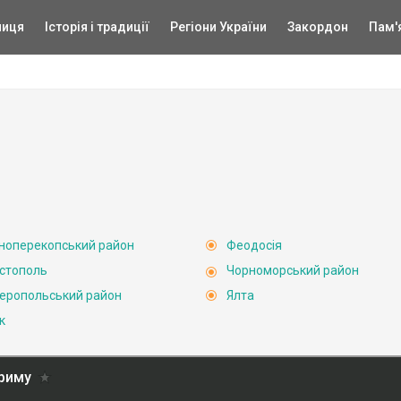
ниця
Історія і традиції
Регіони України
Закордон
Пам'
ноперекопський район
Феодосія
стополь
Чорноморський район
еропольський район
Ялта
к