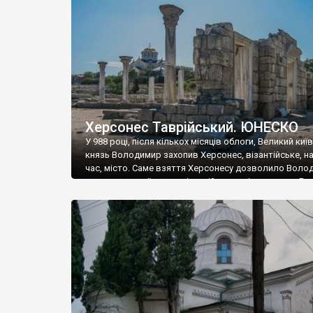
музею «Новгородський музей-заповідник» сотні арт
візантійської доби. Раритети викрадені з фондів об’
культурної спадщини ЮНЕСКО «Херсонеса Таврійсько
Офіційно – на виставку «Золото Візантії», але експер
влада в Україні вважають це лише […]
Херсонес Таврійський. ЮНЕСКО
У 988 році, після кількох місяців облоги, Великий киї
князь Володимир захопив Херсонес, візантійське, на
час, місто. Саме взяття Херсонесу дозволило Воло
диктувати свої умови візантійському імператору Вас
та одружитися з його дочкою Ганною. Цього ж року,
Херсонесі Володимир-язичник, став Василем-
християнином. А потім було Хрещення Русі. На честь
Херсонесу Таврійського названо місто […]