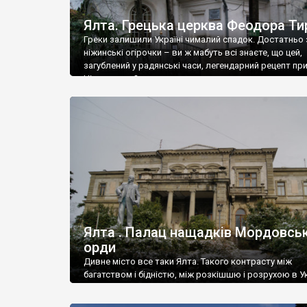
Ялта. Грецька церква Феодора Ти
Греки залишили Україні чималий спадок. Достатньо 
ніжинські огірочки – ви ж мабуть всі знаєте, що цей,
загублений у радянські часи, легендарний рецепт пр
Ніжин греки?
Ялта . Палац нащадків Мордовськ
орди
Дивне місто все таки Ялта. Такого контрасту між
багатством і бідністю, між розкішшю і розрухою в Ук
більше не знайдеш.