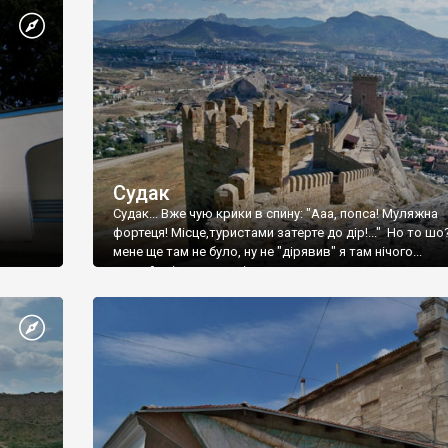
Судак
Судак... Вже чую крики в спину: "Ааа, попса! Муляжна
фортеця! Місце,туристами затерте до дір!..." Но то шо
мене ще там не було, ну не "дірявив" я там нічого...
принаймні до цього літа.