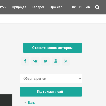
ятки
Природа
Галереї
Про нас
uk
ru
en
Станьте нашим автором
Підтримати сайт
Вхід