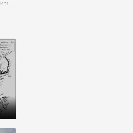
им та
ора і
є
го типу,
ей-
рний
ста:
 райони
від 2
I
і,
рукти,
 котрі