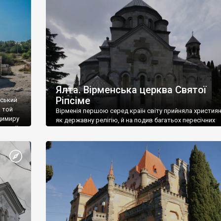
ефактів
називаються «повстяками» (postaki)…” “Вино. Крим
єкту
виробляє відмінне вино і його вдосталь: воно все ду
го».
легке біле і дуже […]
ти та
Ялта. Вірменська церква Святої
Ріпсіме
вський
 той
Вірменія першою серед країн світу прийняла христия
димиру
як державну релігію, й на подив багатьох пересічних
илю ІІ,
українців, які усіх кавказців вважають мусульманами,
 в
вірмени є відданими вірянами Христа