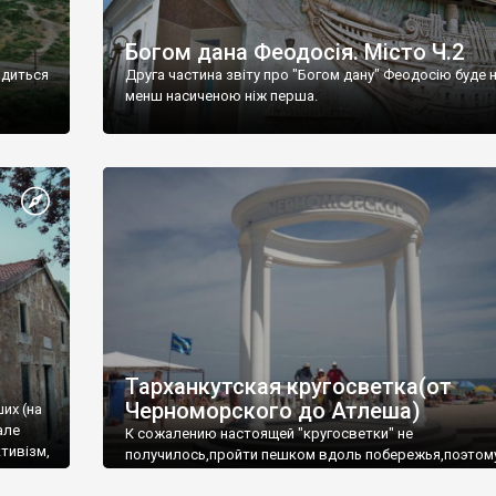
Богом дана Феодосія. Місто Ч.2
одиться
Друга частина звіту про "Богом дану" Феодосію буде 
менш насиченою ніж перша.
Тарханкутская кругосветка(от
Черноморского до Атлеша)
ших (на
але
К сожалению настоящей "кругосветки" не
тивізм,
получилось,пройти пешком вдоль побережья,поэтом
совершали радиальные вылазки из Оленевки.