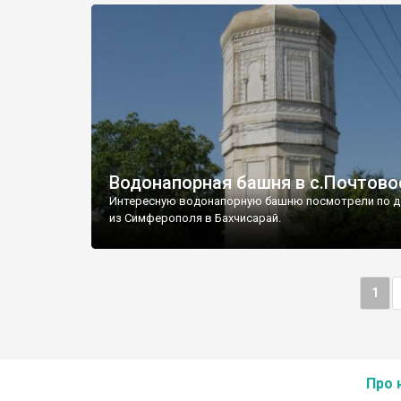
Водонапорная башня в с.Почтово
Интересную водонапорную башню посмотрели по д
из Симферополя в Бахчисарай.
1
Про 