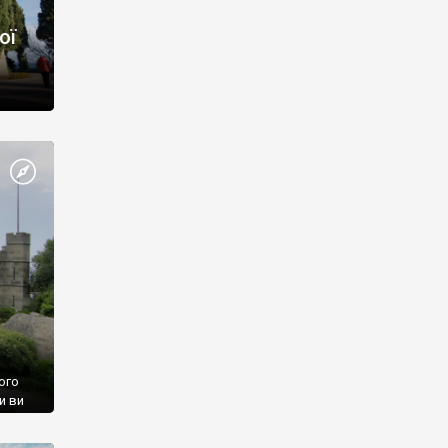
ої
ого
и ви