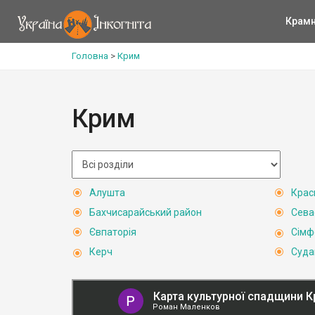
Крам
Головна
>
Крим
Крим
Алушта
Крас
Бахчисарайський район
Сева
Євпаторія
Сімф
Керч
Суда